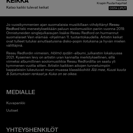
KEIKKA
Krapin Puutarhajuhlat
Katso kaikki tulevat keikat
OSTA LIPUT
Jo vuosikymmenien ajan suomalaisia musiikillaan viihdyttänyt
Ressu
Redford
teki menestyksekkään paluun soolomusiikin pariin vuonna 2019.
Onnistuneiden singlejulkaisujen lisäksi Ressu Redford on hurmannut
suomalaiset Vain elämää -ohjelman 11. tuotantokaudella. Artistin keikat
ovat tulleet tutuksi ainutlaatuisina disko-popin ilotuksina ja hyvän mielen
välittäjinä.
Ressu Redfordin viimeisin,
Hölmö sydän
-albumi, julkaistiin lokakuussa
2021. Kyseinen levy on artistin uran kannalta merkityksellinen, sillä
viimeksi albumillinen soolomusiikkia Ressu Redfordilta on saatu yli
kymmenen vuotta sitten. Artistin kaikkien aikojen tunnetuimpiin
kappaleisiin lukeutuvat muun muassa klassikkohitit
Älä mee
,
Kuusi kuuta
& Saturnuksen renkaat
ja
Kuka on se oikea
.
MEDIALLE
Kuvapankki
Uutiset
YHTEYSHENKILÖT