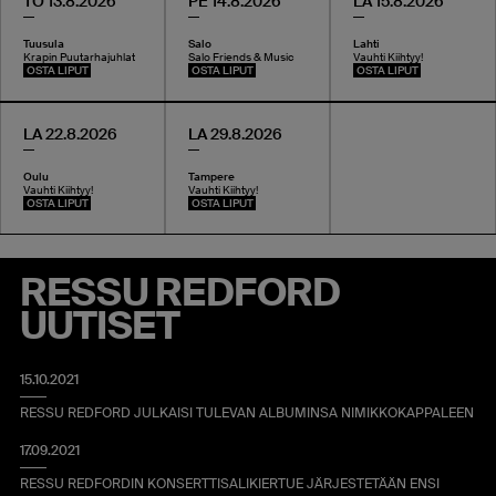
TO 13.8.2026
PE 14.8.2026
LA 15.8.2026
Tuusula
Salo
Lahti
Krapin Puutarhajuhlat
Salo Friends & Music
Vauhti Kiihtyy!
OSTA LIPUT
OSTA LIPUT
OSTA LIPUT
LA 22.8.2026
LA 29.8.2026
Oulu
Tampere
Vauhti Kiihtyy!
Vauhti Kiihtyy!
OSTA LIPUT
OSTA LIPUT
RESSU REDFORD
UUTISET
15.10.2021
RESSU REDFORD JULKAISI TULEVAN ALBUMINSA NIMIKKOKAPPALEEN
17.09.2021
RESSU REDFORDIN KONSERTTISALIKIERTUE JÄRJESTETÄÄN ENSI