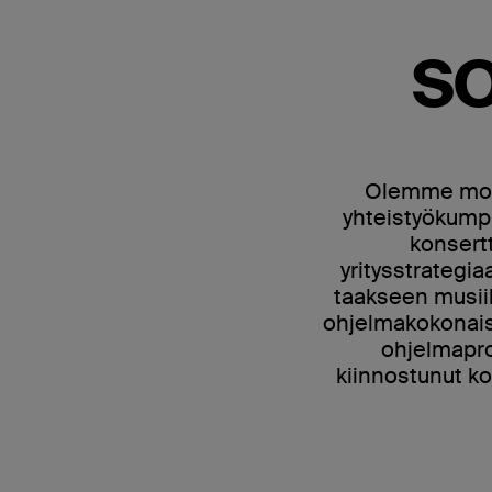
S
Olemme monip
yhteistyökumppa
konsertt
yritysstrategi
taakseen musiikk
ohjelmakokonaisu
ohjelmaprof
kiinnostunut k