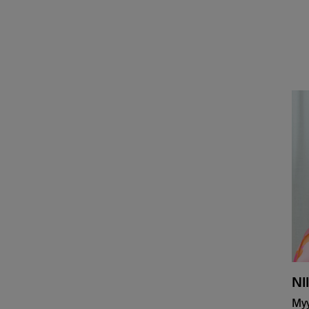
NI
Myy