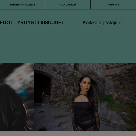
SUPERSTAR AGENCY
ADA JAKELU
FINNHITS
IEDOT
YRITYSTILAISUUDET
Keikkajärjestäjille