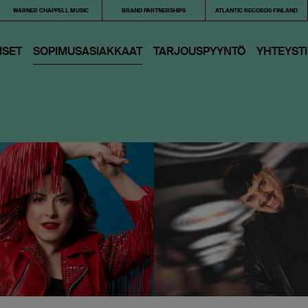
WARNER CHAPPELL MUSIC
BRAND PARTNERSHIPS
ATLANTIC RECORDS FINLAND
ISET
SOPIMUSASIAKKAAT
TARJOUS­PYYNTÖ
YHTEYST