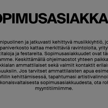
OPIMUSASIAKKA
uolinen ja jatkuvasti kehittyvä musiikkiyhtiö, 
niverkosto kattaa merkittäviä ravintoloita, yrityk
italoja ja festareita. Sopimusasiakkuudet ovat t
aamme. Keskittämällä ohjelmaostot yhteen paikk
ialan ammattilaiset sekä valmiit kontaktit erilaisi
uksiin. Jos tarvitset ammattilaisten apua esimer
iilin kehittämisessä, tapahtumasi artistivalinnoi
okonaisvaltaisesta sopimusasiakkuudesta, ota roh
myyntitiimiimme.