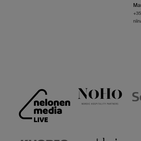
Ma
+35
niin