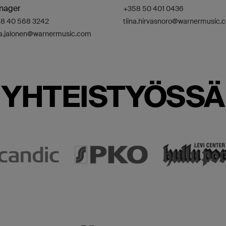
nager
+358 50 401 0436
8 40 568 3242
tiina.hirvasnoro
@warnermusic.
a.jalonen
@warnermusic.com
YHTEISTYÖSSÄ