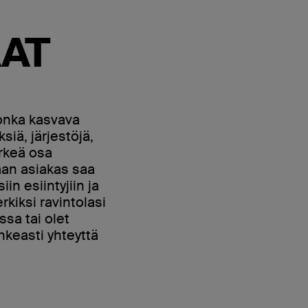
AT
jonka kasvava
siä, järjestöjä,
ärkeä osa
aan asiakas saa
in esiintyjiin ja
kiksi ravintolasi
ssa tai olet
keasti yhteyttä