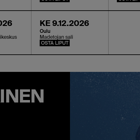
026
KE 9.12.2026
Oulu
ikeskus
Madetojan sali
OSTA LIPUT
AINEN