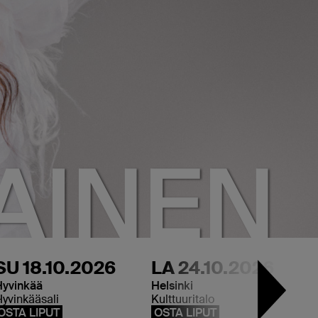
IAINEN
SU 18.10.2026
LA 24.10.2026
Hyvinkää
Helsinki
T
yvinkääsali
Kulttuuritalo
T
OSTA LIPUT
OSTA LIPUT