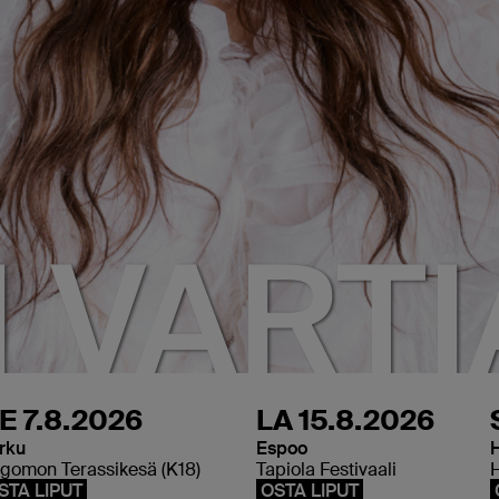
 VART
E 7.8.2026
LA 15.8.2026
rku
Espoo
gomon Terassikesä (K18)
Tapiola Festivaali
H
STA LIPUT
OSTA LIPUT