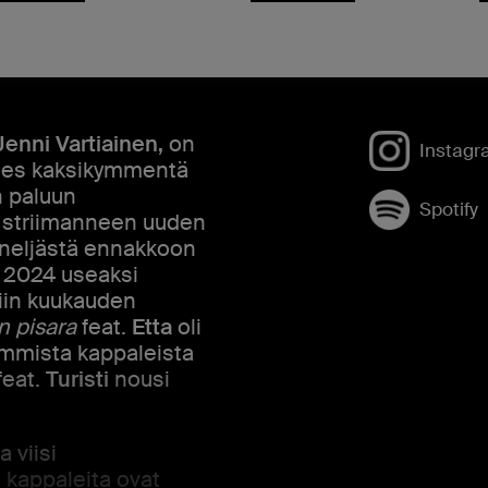
Jenni Vartiainen,
on
Instagr
lähes kaksikymmentä
n paluun
Spotify
aa striimanneen uuden
neljästä ennakkoon
 2024 useaksi
tiin kuukauden
n pisara
feat.
Etta
oli
immista kappaleista
feat.
Turisti
nousi
 viisi
 kappaleita ovat