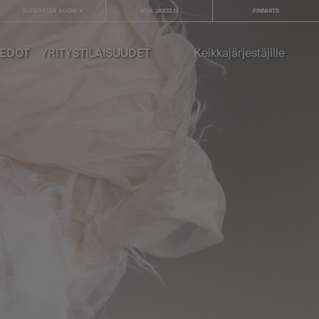
SUPERSTAR AGENCY
ADA JAKELU
FINNHITS
IEDOT
YRITYSTILAISUUDET
Keikkajärjestäjille