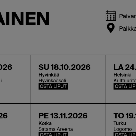
kappaleensa mukaan
AINEN
eelle ympäri
Päivä
Paikk
026
SU 18.10.2026
LA 24
Hyvinkää
Helsinki
i
Hyvinkääsali
Kulttuurit
OSTA LIPUT
OSTA LI
026
PE 13.11.2026
TO 19
Kotka
Turku
Satama Areena
Logomo
OSTA LIPUT
OSTA LI