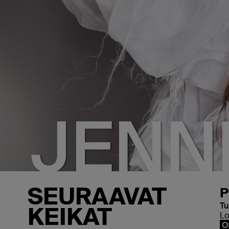
JENNI
SEURAAVAT
P
Tu
KEIKAT
Lo
O