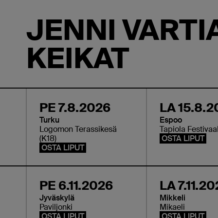
juurilleen, kun hän lähtee ensimmäisen 
JENNI VARTI
nimetylle
Vedenalaista
-konserttisalikiertu
Suomen.
KEIKAT
PE 7.8.2026
LA 15.8.2
Turku
Espoo
Logomon Terassikesä
Tapiola Festivaal
(K18)
OSTA LIPUT
OSTA LIPUT
PE 6.11.2026
LA 7.11.2
Jyväskylä
Mikkeli
Paviljonki
Mikaeli
OSTA LIPUT
OSTA LIPUT