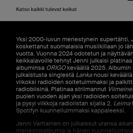
Katso kaikki tulevat keikat
Yksi 2000-luvun menestynein supertähti,
koskettanut suomalaisia musiikillaan jo 
vuotta. Vuonna 2024 odotetun ja näyttävä
keikkalavoille tehnyt Jenni julkaisi platin
albuminsa
ORIGO
keväällä 2025.
Albumin 
julkaistusta singlestä
Lanka
nousi keväällä
viikoksi radioiden soitetuimmaksi ja palkit
radiobiisinä. Platinaa striimannut
Viimeine
puolen vuoden ajan yksi radioiden soitetu
ja pysyi viikkoja radiolistan sijalla 2.
Leima
Spotifyn kuunnelluimmaksi kappaleeksi.
Jenni Vartiainen on julkaissut uransa aikana
menestysalbumia ja hänen
kuunnelluimpia