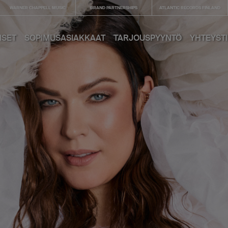
WARNER CHAPPELL MUSIC
BRAND PARTNERSHIPS
ATLANTIC RECORDS FINLAND
ISET
SOPIMUSASIAKKAAT
TARJOUS­PYYNTÖ
YHTEYST