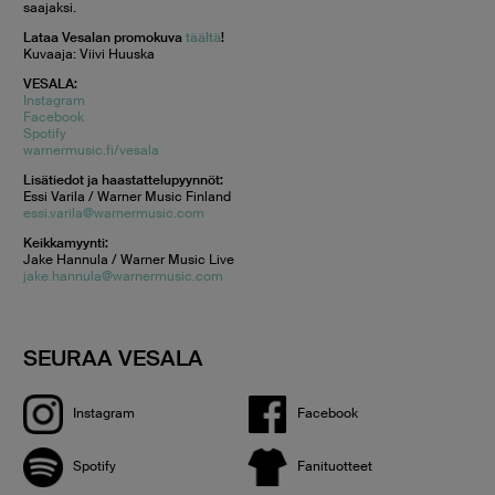
saajaksi.
Lataa Vesalan promokuva
täältä
!
Kuvaaja: Viivi Huuska
VESALA:
Instagram
Facebook
Spotify
warnermusic.fi/vesala
Lisätiedot ja haastattelupyynnöt:
Essi Varila / Warner Music Finland
essi.varila@warnermusic.com
Keikkamyynti:
Jake Hannula / Warner Music Live
jake.hannula@warnermusic.com
SEURAA VESALA
Instagram
Facebook
Spotify
Fanituotteet