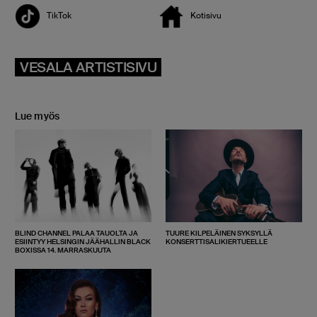
TikTok
Kotisivu
VESALA ARTISTISIVU
Lue myös
BLIND CHANNEL PALAA TAUOLTA JA
TUURE KILPELÄINEN SYKSYLLÄ
ESIINTYY HELSINGIN JÄÄHALLIN BLACK
KONSERTTISALIKIERTUEELLE
BOXISSA 14. MARRASKUUTA