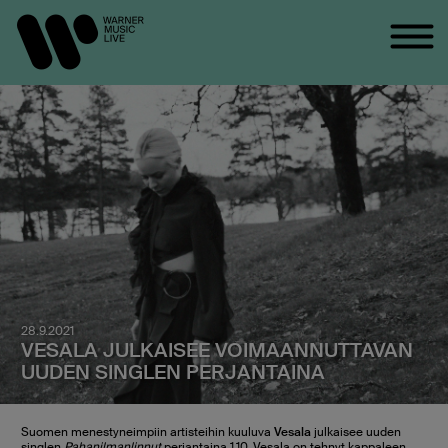
28.9.2021
VESALA JULKAISEE VOIMAANNUTTAVAN
UUDEN SINGLEN PERJANTAINA
Suomen menestyneimpiin artisteihin kuuluva
Vesala
julkaisee uuden
singlen
Pahanilmanlinnut
perjantaina 1.10. Vesala on tehnyt kappaleen