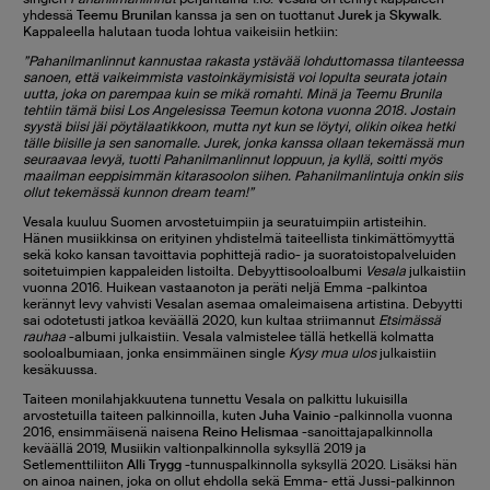
yhdessä
Teemu Brunilan
kanssa ja sen on tuottanut
Jurek
ja
Skywalk
.
Kappaleella halutaan tuoda lohtua vaikeisiin hetkiin:
”Pahanilmanlinnut kannustaa rakasta ystävää lohduttomassa tilanteessa
sanoen, että vaikeimmista vastoinkäymisistä voi lopulta seurata jotain
uutta, joka on parempaa kuin se mikä romahti. Minä ja Teemu Brunila
tehtiin tämä biisi Los Angelesissa Teemun kotona vuonna 2018. Jostain
syystä biisi jäi pöytälaatikkoon, mutta nyt kun se löytyi, olikin oikea hetki
tälle biisille ja sen sanomalle. Jurek, jonka kanssa ollaan tekemässä mun
seuraavaa levyä, tuotti Pahanilmanlinnut loppuun, ja kyllä, soitti myös
maailman eeppisimmän kitarasoolon siihen. Pahanilmanlintuja onkin siis
ollut tekemässä kunnon dream team!”
Vesala kuuluu Suomen arvostetuimpiin ja seuratuimpiin artisteihin.
Hänen musiikkinsa on erityinen yhdistelmä taiteellista tinkimättömyyttä
sekä koko kansan tavoittavia pophittejä radio- ja suoratoistopalveluiden
soitetuimpien kappaleiden listoilta. Debyyttisooloalbumi
Vesala
julkaistiin
vuonna 2016. Huikean vastaanoton ja peräti neljä Emma -palkintoa
kerännyt levy vahvisti Vesalan asemaa omaleimaisena artistina. Debyytti
sai odotetusti jatkoa keväällä 2020, kun kultaa striimannut
Etsimässä
rauhaa
-albumi julkaistiin. Vesala valmistelee tällä hetkellä kolmatta
sooloalbumiaan, jonka ensimmäinen single
Kysy mua ulos
julkaistiin
kesäkuussa.
Taiteen monilahjakkuutena tunnettu Vesala on palkittu lukuisilla
arvostetuilla taiteen palkinnoilla, kuten
Juha Vainio
-palkinnolla vuonna
2016, ensimmäisenä naisena
Reino Helismaa
-sanoittajapalkinnolla
keväällä 2019, Musiikin valtionpalkinnolla syksyllä 2019 ja
Setlementtiliiton
Alli Trygg
-tunnuspalkinnolla syksyllä 2020. Lisäksi hän
on ainoa nainen, joka on ollut ehdolla sekä Emma- että Jussi-palkinnon