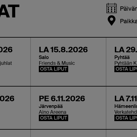
AT
Päivä
Paikk
2026
LA 15.8.2026
LA 29
Salo
Pyhtää
juhlat
Friends & Music
Pyhtään Ku
OSTA LIPUT
OSTA LI
2026
PE 6.11.2026
LA 7.1
Järvenpää
Hämeenli
Aino Areena
Verkateh
OSTA LIPUT
OSTA LI