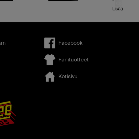
OSTA LIP
am
Facebook
Fanituotteet
Kotisivu