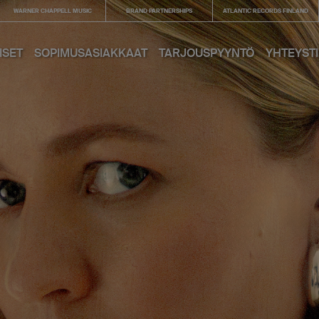
WARNER CHAPPELL MUSIC
BRAND PARTNERSHIPS
ATLANTIC RECORDS FINLAND
ISET
SOPIMUSASIAKKAAT
TARJOUS­PYYNTÖ
YHTEYST