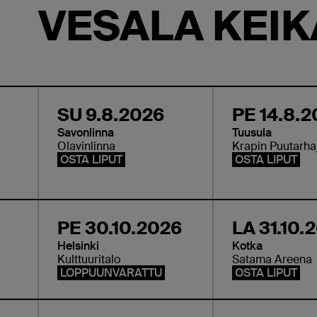
VESALA KEIK
SU 9.8.2026
PE 14.8.
Savonlinna
Tuusula
Olavinlinna
Krapin Puutarha
OSTA LIPUT
OSTA LIPUT
PE 30.10.2026
LA 31.10.
Helsinki
Kotka
Kulttuuritalo
Satama Areena
LOPPUUNVARATTU
OSTA LIPUT