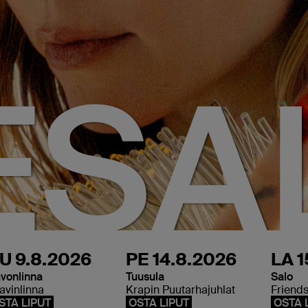
ESA
U 9.8.2026
PE 14.8.2026
LA 1
vonlinna
Tuusula
Salo
avinlinna
Krapin Puutarhajuhlat
Friend
STA LIPUT
OSTA LIPUT
OSTA 