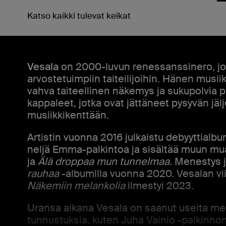
Katso kaikki tulevat keikat
Vesala
on 2000-luvun renessanssinero, j
arvostetuimpiin taiteilijoihin. Hänen musii
vahva taiteellinen näkemys ja sukupolvia 
kappaleet, jotka ovat jättäneet pysyvän jä
musiikkikenttään.
Artistin vuonna 2016 julkaistu debyyttialb
neljä Emma-palkintoa ja sisältää muun mua
ja
Älä droppaa mun tunnelmaa
. Menestys 
rauhaa
-albumilla vuonna 2020. Vesalan vi
Näkemiin melankolia
ilmestyi 2023.
Uransa aikana Vesala on saanut useita mer
tunnustuksia, kuten Juha Vainio -palkinno