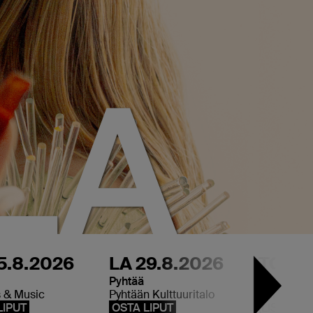
LA
5.8.2026
LA 29.8.2026
TO 29
Pyhtää
Helsinki
s & Music
Pyhtään Kulttuuritalo
Kulttuurita
LIPUT
OSTA LIPUT
(LISÄKON