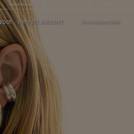
SUPERSTAR AGENCY
ADA JAKELU
FINNHITS
IEDOT
YRITYSTILAISUUDET
Keikkajärjestäjille