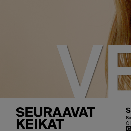
V
SEURAAVAT
S
Sa
KEIKAT
Ol
O