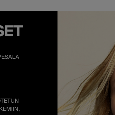
SET
VESALA
OTETUN
EMIIN,