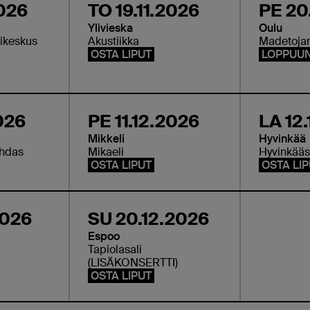
2026
TO 19.11.2026
PE 20
Ylivieska
Oulu
ikeskus
Akustiikka
Madetojan
OSTA LIPUT
LOPPUU
026
PE 11.12.2026
LA 12
Mikkeli
Hyvinkää
ehdas
Mikaeli
Hyvinkääs
OSTA LIPUT
OSTA LI
2026
SU 20.12.2026
Espoo
Tapiolasali
(LISÄKONSERTTI)
OSTA LIPUT