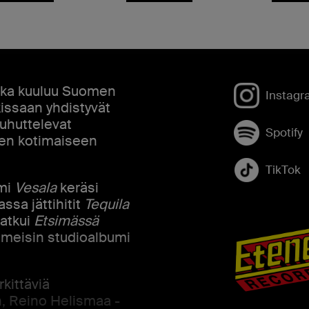
oka kuuluu Suomen
Instagr
kissaan yhdistyvät
puhuttelevat
Spotify
ljen kotimaiseen
TikTok
umi
Vesala
keräsi
ssa jättihitit
Tequila
jatkui
Etsimässä
imeisin studioalbumi
kittäviä
n, Reino Helismaa -