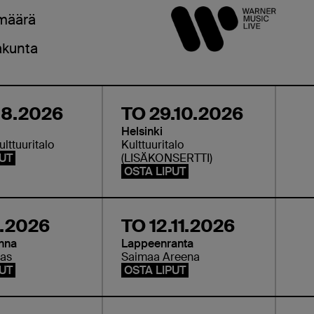
määrä
akunta
.8.2026
TO 29.10.2026
Helsinki
lttuuritalo
Kulttuuritalo
PUT
(LISÄKONSERTTI)
OSTA LIPUT
1.2026
TO 12.11.2026
nna
Lappeenranta
das
Saimaa Areena
PUT
OSTA LIPUT