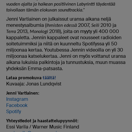
vuoden ajalta ja haikean positiivinen Labyrintti täydentää
toivollaan tämän elokuvan soundtrackia.”
Jenni Vartiainen on julkaissut uransa aikana neljä
menestysalbumia (
2007,
2010 ja
Ihmisten edessä
Seili
2013,
2018), joita on myyty yli 400 000
Terra
Monologi
kappaletta. Jennin kappaleet ovat nousseet radioiden
soitetuimmiksi ja niitä on kuunneltu Spotifyssa yli 50
miljoonaa kertaa. Youtubessa Jennin videoilla on yli 30
miljoonaa katselukertaa. Jenni on myös voittanut uransa
aikana lukuisia palkintoja ja tunnustuksia, muun muassa
yhdeksän Emma-patsasta.
Lataa promokuva
täältä!
Kuvaaja: Jonas Lundqvist
Jenni Vartiainen:
Instagram
Facebook
Spotify
Yhteystiedot ja haastattelupyynnöt:
Essi Varila / Warner Music Finland