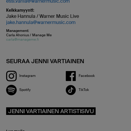
essi.varila@warnermusic.com
Keikkamyynti:
Jake Hannula / Warner Music Live
jake.hannula@warnermusic.com
Management:
Carla Ahonius / Manage Me
carla@manageme.fi
SEURAA JENNI VARTIAINEN
Instagram
Facebook
Spotify
TikTok
JENNI VARTIAINEN ARTISTISIVU