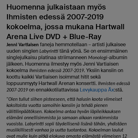
Huomenna julkaistaan myös
Ihmisten edessä 2007-2019
kokoelma, jossa mukana Hartwall
Arena Live DVD + Blue-Ray
faneja hemmotellaan – artisti julkaisee
Jenni Vartiaisen
uuden singlen
tänä yönä. Se on ensimmäinen
Labyrintti
singlejulkaisu platinaa striimanneen
-albumin
Monologi
jälkeen. Huomenna ilmestyy myös Jenni Vartiaisen
kokoelma
. Yksiin kansiin on
Ihmisten edessä 2007-2019
koottu kaikki Vartiaisen isoimmat hitit sekä
loppuunmyyty Hartwall Arenan konsertti.
Ihmisten edessä
on ennakkotilattavissa
Levykauppa Äx
:stä.
2007-2019
”Olen tullut siihen pisteeseen, että halusin koota viimeiset
kaksitoista vuotta samoihin kansiin ja tehdä pienen
välitilinpäätöksen. Kokoelma antaa hyvän läpileikkauksen
elämäni onnellisimmista ja samaan aikaan rankimmista
vuosista. Labyrintti sopii täydellisenä lisänä tähän, yhdistäen
musiikillisesti vanhaa ja uutta tuotantoa. Kokoelman laulut
ovat mulle kuin pitkä elokuva omasta elämästä viimeisen 12