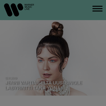
12.11.2019
JENNI VARTIAISELTA UUSI SINGLE
LABYRINTTI TÄNÄ YÖNÄ!