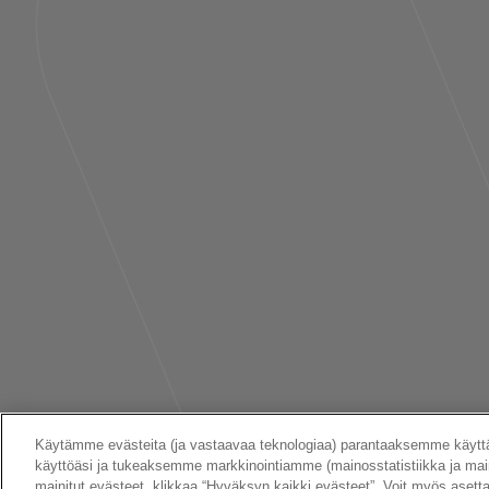
Käyttöeh
Käytämme evästeita (ja vastaavaa teknologiaa) parantaaksemme käyt
käyttöäsi ja tukeaksemme markkinointiamme (mainosstatistiikka ja mai
mainitut evästeet, klikkaa “Hyväksyn kaikki evästeet”. Voit myös aset