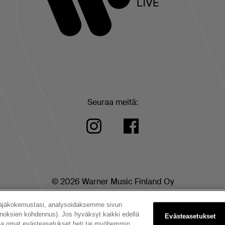
Seuraa meitä:
© 2026 Warner Music Finland Oy
|
|
|
dot
Tietosuojakäytäntö
Evästeet
Eväste
täjäkokemustasi, analysoidaksemme sivun
noksien kohdennus). Jos hyväksyt kaikki edellä
Evästeasetukset
taa omat evästeasetukset heti tai myöhemmin