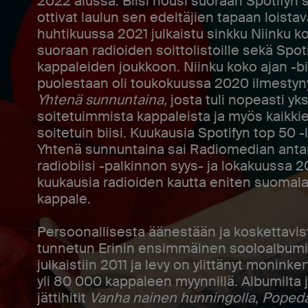
2022 alussa. Biisi nousi suoraan Spotifyn sij
ottivat laulun sen edeltäjien tapaan loistav
huhtikuussa 2021 julkaistu sinkku Niinku 
suoraan radioiden soittolistoille sekä Spo
kappaleiden joukkoon. Niinku koko ajan -bi
puolestaan oli toukokuussa 2020 ilmestyn
Yhtenä sunnuntaina,
josta tuli nopeasti 
soitetuimmista kappaleista ja myös kaikki
soitetuin biisi. Kuukausia Spotifyn top 50 -l
Yhtenä sunnuntaina sai Radiomedian an
radiobiisi -palkinnon syys- ja lokakuussa 20
kuukausia radioiden kautta eniten suomalai
kappale.
Persoonallisesta äänestään ja koskettavis
tunnetun Erinin ensimmäinen sooloalbum
julkaistiin 2011 ja levy on ylittänyt moninke
yli 80 000 kappaleen myynnillä. Albumilta 
jättihitit
Vanha nainen hunningolla
,
Poped