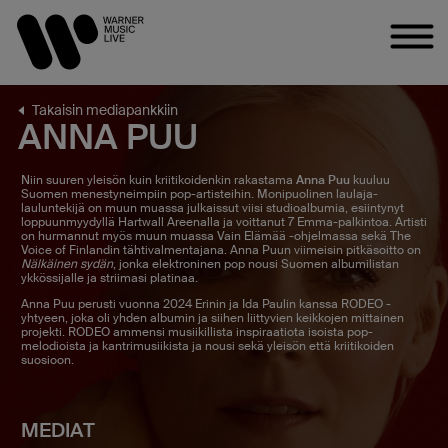
Takaisin mediapankkiin
ANNA PUU
Niin suuren yleisön kuin kriitikoidenkin rakastama
Anna Puu
kuuluu
Suomen menestyneimpiin pop-artisteihin. Monipuolinen laulaja-
lauluntekijä on muun muassa julkaissut viisi studioalbumia, esiintynyt
loppuunmyydyllä Hartwall Areenalla ja voittanut 7 Emma-palkintoa. Artisti
on hurmannut myös muun muassa Vain Elämää -ohjelmassa sekä The
Voice of Finlandin tähtivalmentajana. Anna Puun viimeisin pitkäsoitto on
Nälkäinen sydän
, jonka elektroninen pop nousi Suomen albumilistan
ykkössijalle ja striimasi platinaa.
Anna Puu perusti vuonna 2024 Erinin ja Ida Paulin kanssa RODEO -
yhtyeen, joka oli yhden albumin ja siihen liittyvien keikkojen mittainen
projekti. RODEO ammensi musiikillista inspiraatiota isoista pop-
melodioista ja kantrimusiikista ja nousi sekä yleisön että kriitikoiden
suosioon.
MEDIAT