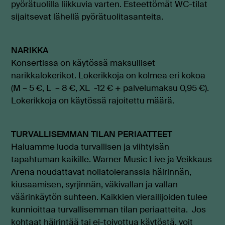
pyörätuolilla liikkuvia varten. Esteettömät WC-tilat
sijaitsevat lähellä pyörätuolitasanteita.
NARIKKA
Konsertissa on käytössä maksulliset
narikkalokerikot. Lokerikkoja on kolmea eri kokoa
(M – 5 €, L – 8 €, XL -12 € + palvelumaksu 0,95 €).
Lokerikkoja on käytössä rajoitettu määrä.
TURVALLISEMMAN TILAN PERIAATTEET
Haluamme luoda turvallisen ja viihtyisän
tapahtuman kaikille. Warner Music Live ja Veikkaus
Arena noudattavat nollatoleranssia häirinnän,
kiusaamisen, syrjinnän, väkivallan ja vallan
väärinkäytön suhteen. Kaikkien vierailijoiden tulee
kunnioittaa turvallisemman tilan periaatteita. Jos
kohtaat häirintää tai ei-toivottua käytöstä, voit