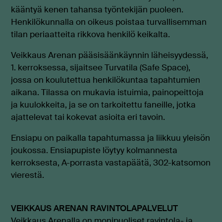
kääntyä kenen tahansa työntekijän puoleen.
Henkilökunnalla on oikeus poistaa turvallisemman
tilan periaatteita rikkova henkilö keikalta.
Veikkaus Arenan pääsisäänkäynnin läheisyydessä,
1. kerroksessa, sijaitsee Turvatila (Safe Space),
jossa on koulutettua henkilökuntaa tapahtumien
aikana. Tilassa on mukavia istuimia, painopeittoja
ja kuulokkeita, ja se on tarkoitettu faneille, jotka
ajattelevat tai kokevat asioita eri tavoin.
Ensiapu on paikalla tapahtumassa ja liikkuu yleisön
joukossa. Ensiapupiste löytyy kolmannesta
kerroksesta, A-porrasta vastapäätä, 302-katsomon
vierestä.
VEIKKAUS ARENAN RAVINTOLAPALVELUT
Veikkaus Arenalla on monipuoliset ravintola- ja