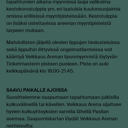
tapahtumien aikana myynnissä laaja valikoima
kestokorvatulppia ym. eri laatuisia kuulonsuojaimia
omissa erillisissä myyntipisteissään. Kestotulppia
on lisäksi ostettavissa areenan myyntipisteistä
tarpeen mukaan.
Mahdollisten jäljellä olevien lippujen tiedusteluissa
sekä lippuihin liittyvissä ongelmatilanteissa voit
kääntyä Veikkaus Arenan lipunmyynnistä löytyvän
Ticketmasterin pisteen puoleen. Piste on auki
keikkapäivänä klo 18.00-21.45.
SAAVU PAIKALLE AJOISSA
Suosittelemme saapumaan tapahtumaan julkisilla
kulkuvälineillä tai kävellen. Veikkaus Arena sijaitsee
hyvien kulkuyhteyksien varrella lähellä Pasilan
asemaa. Saapumiskartan löydät Veikkaus Arenan
nettisivuilta: