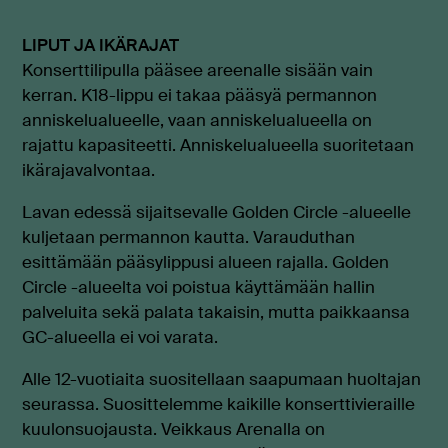
LIPUT JA IKÄRAJAT
Konserttilipulla pääsee areenalle sisään vain
kerran. K18-lippu ei takaa pääsyä permannon
anniskelualueelle, vaan anniskelualueella on
rajattu kapasiteetti. Anniskelualueella suoritetaan
ikärajavalvontaa.
Lavan edessä sijaitsevalle Golden Circle -alueelle
kuljetaan permannon kautta. Varauduthan
esittämään pääsylippusi alueen rajalla. Golden
Circle -alueelta voi poistua käyttämään hallin
palveluita sekä palata takaisin, mutta paikkaansa
GC-alueella ei voi varata.
Alle 12-vuotiaita suositellaan saapumaan huoltajan
seurassa. Suosittelemme kaikille konserttivieraille
kuulonsuojausta. Veikkaus Arenalla on