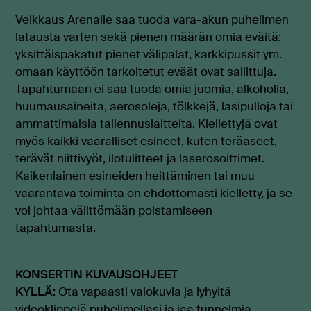
Veikkaus Arenalle saa tuoda vara-akun puhelimen
latausta varten sekä pienen määrän omia eväitä:
yksittäispakatut pienet välipalat, karkkipussit ym.
omaan käyttöön tarkoitetut eväät ovat sallittuja.
Tapahtumaan ei saa tuoda omia juomia, alkoholia,
huumausaineita, aerosoleja, tölkkejä, lasipulloja tai
ammattimaisia tallennuslaitteita. Kiellettyjä ovat
myös kaikki vaaralliset esineet, kuten teräaseet,
terävät niittivyöt, ilotulitteet ja laserosoittimet.
Kaikenlainen esineiden heittäminen tai muu
vaarantava toiminta on ehdottomasti kielletty, ja se
voi johtaa välittömään poistamiseen
tapahtumasta.
KONSERTIN KUVAUSOHJEET
KYLLÄ:
Ota vapaasti valokuvia ja lyhyitä
videoklippejä puhelimellasi ja jaa tunnelmia