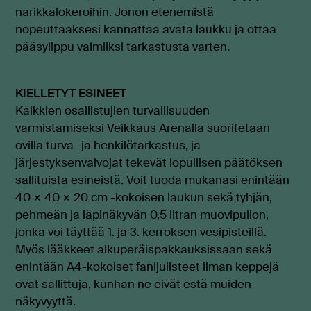
narikkalokeroihin. Jonon etenemistä
nopeuttaaksesi kannattaa avata laukku ja ottaa
pääsylippu valmiiksi tarkastusta varten.
KIELLETYT ESINEET
Kaikkien osallistujien turvallisuuden
varmistamiseksi Veikkaus Arenalla suoritetaan
ovilla turva- ja henkilötarkastus, ja
järjestyksenvalvojat tekevät lopullisen päätöksen
sallituista esineistä. Voit tuoda mukanasi enintään
40 × 40 × 20 cm -kokoisen laukun sekä tyhjän,
pehmeän ja läpinäkyvän 0,5 litran muovipullon,
jonka voi täyttää 1. ja 3. kerroksen vesipisteillä.
Myös lääkkeet alkuperäispakkauksissaan sekä
enintään A4-kokoiset fanijulisteet ilman keppejä
ovat sallittuja, kunhan ne eivät estä muiden
näkyvyyttä.