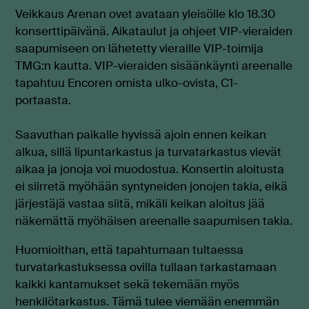
Veikkaus Arenan ovet avataan yleisölle klo 18.30
konserttipäivänä. Aikataulut ja ohjeet VIP-vieraiden
saapumiseen on lähetetty vieraille VIP-toimija
TMG:n kautta. VIP-vieraiden sisäänkäynti areenalle
tapahtuu Encoren omista ulko-ovista, C1-
portaasta.
Saavuthan paikalle hyvissä ajoin ennen keikan
alkua, sillä lipuntarkastus ja turvatarkastus vievät
aikaa ja jonoja voi muodostua. Konsertin aloitusta
ei siirretä myöhään syntyneiden jonojen takia, eikä
järjestäjä vastaa siitä, mikäli keikan aloitus jää
näkemättä myöhäisen areenalle saapumisen takia.
Huomioithan, että tapahtumaan tultaessa
turvatarkastuksessa ovilla tullaan tarkastamaan
kaikki kantamukset sekä tekemään myös
henkilötarkastus. Tämä tulee viemään enemmän