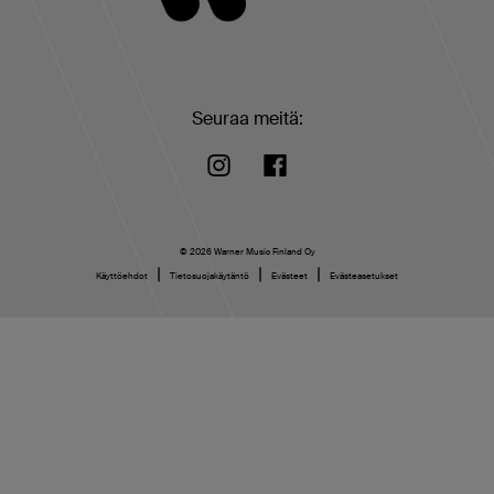
Seuraa meitä:
© 2026 Warner Music Finland Oy
|
|
|
Käyttöehdot
Tietosuojakäytäntö
Evästeet
Evästeasetukset