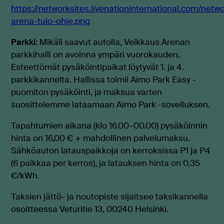
https://networksites.livenationinternational.com/netw
arena-tulo-ohje.png
Parkki:
Mikäli saavut autolla, Veikkaus Arenan
parkkihalli on avoinna ympäri vuorokauden.
Esteettömät pysäköintipaikat löytyvät 1. ja 4.
parkkikannelta. Hallissa toimii Aimo Park Easy -
puomiton pysäköinti, ja maksua varten
suosittelemme lataamaan Aimo Park -sovelluksen.
Tapahtumien aikana (klo 16.00–00.00) pysäköinnin
hinta on 16,00 € + mahdollinen palvelumaksu.
Sähköauton latauspaikkoja on kerroksissa P1 ja P4
(6 paikkaa per kerros), ja latauksen hinta on 0,35
€/kWh.
Taksien jättö- ja noutopiste sijaitsee taksikannella
osoitteessa Veturitie 13, 00240 Helsinki.