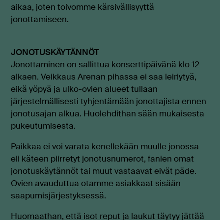
aikaa,
joten toivomme kärsivällisyyttä
jonottamiseen.
JONOTUSKÄYTÄNNÖT
J
onottaminen on sallittua
konserttipäivänä klo 12
alkaen
. Veikkaus Arenan pihassa ei saa leiriytyä,
eikä yöpyä ja
ulko-ovien alueet tullaan
järjestelmällisesti tyhjentämään jonottajista ennen
jonotusajan alkua.
Huolehdithan sään mukaisesta
pukeutumisesta.
Paikkaa ei voi varata kenellekään muulle jonossa
eli käteen piirretyt jonotusnumerot, fanien omat
jonotuskäytännöt tai muut vastaavat eivät päde.
Ovien avauduttua otamme asiakkaat sisään
saapumisjärjestyksessä.
Huomaathan, että isot reput ja laukut täytyy jättää