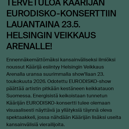
TERVETULOA KÄÄRIJÄN
EURODISKO-KONSERTTIIN
LAUANTAINA 23.5.
HELSINGIN VEIKKAUS
ARENALLE!
Ennennäkemättömäksi kansainväliseksi ilmiöksi
noussut Käärijä esiintyy Helsingin Veikkaus
Arenalla uransa suurimmalla show’llaan 23.
toukokuuta 2026. Odotettu EURODISKO-show
päättää artistin pitkään kestäneen keikkatauon
Suomessa. Energisistä keikoistaan tunnetun
Käärijän EURODISKO-konsertti tulee olemaan
visuaalisesti näyttävä ja yllätyksiä täynnä oleva
spektaakkeli, jossa nähdään Käärijän lisäksi useita
kansainvälisiä vierailijoita.