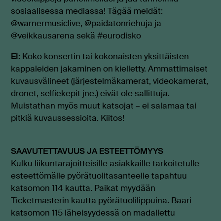
sosiaalisessa mediassa! Tägää meidät:
@warnermusiclive, @paidatonriehuja ja
@veikkausarena sekä #eurodisko
EI:
Koko konsertin tai kokonaisten yksittäisten
kappaleiden jakaminen on kielletty. Ammattimaiset
kuvausvälineet (järjestelmäkamerat, videokamerat,
dronet, selfiekepit jne.) eivät ole sallittuja.
Muistathan myös muut katsojat – ei salamaa tai
pitkiä kuvaussessioita. Kiitos!
SAAVUTETTAVUUS JA ESTEETTÖMYYS
Kulku liikuntarajoitteisille asiakkaille tarkoitetulle
esteettömälle pyörätuolitasanteelle tapahtuu
katsomon 114 kautta. Paikat myydään
Ticketmasterin kautta pyörätuolilippuina. Baari
katsomon 115 läheisyydessä on madallettu