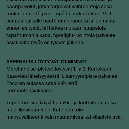
baaripalvelut, jotka tarjoavat vaihtoehtoja sekä
ruokailuun että pienempään herkutteluun. Voit
saapua paikalle nauttimaan ruoasta ja juomasta
ennen esitystä, tai hakea mukaan suupaloja
tapahtuman aikana. Spotlight-ravintola palvelee
asiakkaita myös esityksen jälkeen.
AREENALTA LÖYTYVÄT TOIMINNOT
Merchandise-pisteet löytyvät 1. ja 3. Kerroksen
pääovien läheisyydestä. Lisämyyntipiste palvelee
Encoren aulassa sekä VIP- että
permantoasiakkaita.
Tapahtumissa käyvät pankki- ja luottokortit sekä
mobiilimaksaminen. Käteinen toimii
maksuvälineenä vain muutamissa kahvilapisteissä.