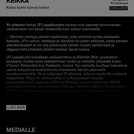
KEIKKA
R3-festivaali
Katso kaikki tulevat keikat
OSTA LIPUT
Yö-yhtyeen
keikat
JP Leppäluodon
kanssa ovat saaneet erinomaisen
vastaanoton niin kesän festareilla kuin syksyn kiertueella.
– Olemme otettuja yleisön reaktioista, joita saimme tuntea jokaisella
keikalla. JP:n voima, herkkyys ja läsnäolo on jotain sellaista, jonka kanssa
yksinkertaisesti ei voi olla jatkamatta tämän musan esittämistä ja
diggaamista yhdessä yleisön kanssa
, bändi toteaa.
JP Leppäluoto tunnetaan sooloartistina ja
Elämäni Biisi
-produktion
laulajana, mutta myös raskaamman rockin ja metallin yhtyeistä kuten
Charon
,
Poisonblack
ja
Raskasta Joulua
. Yön keikoilla kuullaan kokoelma
useita sukupolvia koskettaneita klassikoita bändin jokaiselta
vuosikymmeneltä. Yö on julkaissut 31 albumia, joita on myyty liki miljoona
kappaletta. Yhtye on vastaanottanut julkaisuistaan lukuisia
jalometallilevyjä. Legenda (2001) ja Rakkaus on lumivalkoinen (2003)
ovat saavuttaneet nelinkertaista platinaa,
Varietee
(1983) ja
Kuolematon
(2005) tuplaplatinaa. Lisäksi yhtye on saanut viisi platinalevyä ja viisi
kultalevyä. Yön tunnetuimpia hittejä ovat
Rakkaus on lumivalkoinen
,
Tia-
Maria
,
Vie mut minne vaan
,
Likaiset legendat I
,
Ihmisen poika
,
Särkyvää
ja
Minne tuulet vie
sekä
Joutsenlaulu
. Talvella 2023 julkaistiin
LUE LISÄÄ
postuumisti koskettava radiohitti
Viimeiseen Auringonlaskuun
Olli
Lindholmin
laulamana.
MEDIALLE