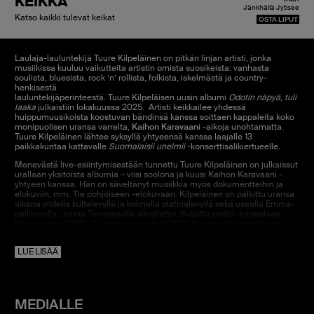
KEIKKA
Jänkhällä Jytisee
Katso kaikki tulevat keikat
OSTA LIPUT
Laulaja-lauluntekijä Tuure Kilpeläinen on pitkän linjan artisti, jonka
musiikissa kuuluu vaikutteita artistin omista suosikeista: vanhasta
soulista, bluesista, rock ’n’ rollista, folkista, iskelmästä ja country-
henkisestä
lauluntekijäperinteestä. Tuure Kilpeläisen uusin albumi
Odotin näpyä, tuli
laaka
julkaistiin lokakuussa 2025. Artisti keikkailee yhdessä
huippumuusikoista koostuvan bändinsä kanssa soittaen kappaleita koko
monipuolisen uransa varrelta,
Kaihon Karavaani
-aikoja unohtamatta.
Tuure Kilpeläinen lähtee syksyllä yhtyeensä kanssa laajalle 13
paikkakuntaa kattavalle
Suomalaisii unelmii
-konserttisalikiertueelle.
Menevästä live-esiintymisestään tunnettu Tuure Kilpeläinen on julkaissut
urallaan yksitoista albumia – viisi soolona ja kuusi Kaihon Karavaani -
yhtyeen kanssa. Hän on säveltänyt musiikkia myös dokumentteihin ja
elokuviin, mm. Tie pohjoiseen -elokuvaan. Kilpeläinen on palkittu uransa
aikana viidellä kultalevyllä ja kolmella platinalevyllä sekä usealla Emma-
palkinnolla: Jonna Tervomaalle sävelletyn
Suljettu sydän
-kappaleen
Vuoden biisi (1998), Vuoden miessolisti (2011), Vuoden Iskelmäalbumi:
Valonpisaroita
(2010), Vuoden Iskelmäalbumi:
Erämaa
(2011) ja Vuoden
Iskelmäalbumi:
Afrikan tähti
(2012). Lisäksi Kilpeläiselle on myönnetty
LUE LISÄÄ
Kullervo Linna -palkinto (2014). Vuonna 2023 hän sai Iskelmä-Finlandia -
palkinnon ansioistaan monipuolisena laulunkirjoittajana.
MEDIALLE