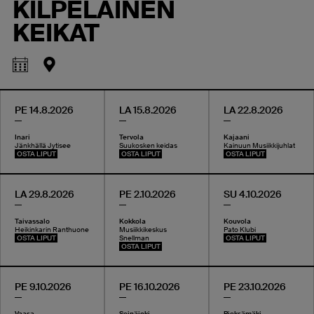
KILPELÄINEN
KEIKAT
PE 14.8.2026
LA 15.8.2026
LA 22.8.2026
Inari
Tervola
Kajaani
Jänkhällä Jytisee
Suukosken keidas
Kainuun Musiikkijuhlat
OSTA LIPUT
OSTA LIPUT
OSTA LIPUT
LA 29.8.2026
PE 2.10.2026
SU 4.10.2026
Taivassalo
Kokkola
Kouvola
Heikinkarin Ranthuone
Musiikkikeskus
Pato Klubi
OSTA LIPUT
Snellman
OSTA LIPUT
OSTA LIPUT
PE 9.10.2026
PE 16.10.2026
PE 23.10.2026
Vaasa
Seinäjoki
Pieksämäki