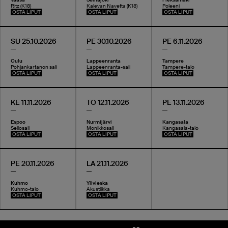
Ritz (K18)
Kalevan Navetta (K18)
Poleeni
OSTA LIPUT
OSTA LIPUT
OSTA LIPUT
SU 25.10.2026
PE 30.10.2026
PE 6.11.2026
Oulu
Lappeenranta
Tampere
Pohjankartanon sali
Lappeenranta-sali
Tampere-talo
OSTA LIPUT
OSTA LIPUT
OSTA LIPUT
KE 11.11.2026
TO 12.11.2026
PE 13.11.2026
Espoo
Nurmijärvi
Kangasala
Sellosali
Monikkosali
Kangasala-talo
OSTA LIPUT
OSTA LIPUT
OSTA LIPUT
PE 20.11.2026
LA 21.11.2026
Kuhmo
Ylivieska
Kuhmo-talo
Akustiikka
OSTA LIPUT
OSTA LIPUT