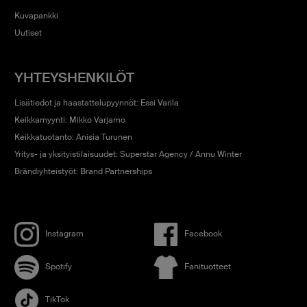
mediassa.
Kuvapankki
Uutiset
YHTEYSHENKILÖT
Lisätiedot ja haastattelupyynnöt: Essi Varila
Keikkamyynti: Mikko Varjamo
Keikkatuotanto: Anisia Turunen
Yritys- ja yksityistilaisuudet: Superstar Agency / Annu Winter
Brändiyhteistyöt: Brand Partnerships
Instagram
Facebook
Spotify
Fanituotteet
TikTok