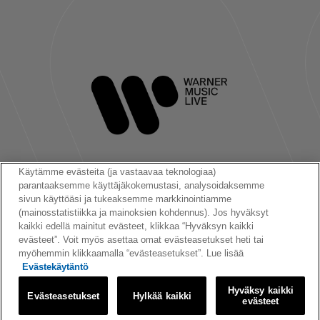
Käytämme evästeita (ja vastaavaa teknologiaa)
parantaaksemme käyttäjäkokemustasi, analysoidaksemme
Seuraa meitä:
sivun käyttöäsi ja tukeaksemme markkinointiamme
(mainosstatistiikka ja mainoksien kohdennus). Jos hyväksyt
kaikki edellä mainitut evästeet, klikkaa “Hyväksyn kaikki
evästeet”. Voit myös asettaa omat evästeasetukset heti tai
myöhemmin klikkaamalla “evästeasetukset”. Lue lisää
Evästekäytäntö
© 2026 Warner Music Finland Oy
Hyväksy kaikki
Evästeasetukset
Hylkää kaikki
|
|
|
Käyttöehdot
Tietosuojakäytäntö
Evästeet
Evästeasetukset
evästeet