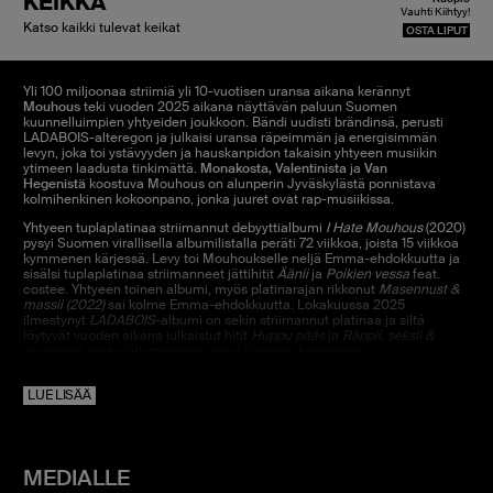
KEIKKA
Vauhti Kiihtyy!
Katso kaikki tulevat keikat
OSTA LIPUT
Yli 100 miljoonaa striimiä yli 10-vuotisen uransa aikana kerännyt
Mouhous
teki vuoden 2025 aikana näyttävän paluun Suomen
kuunnelluimpien yhtyeiden joukkoon. Bändi uudisti brändinsä, perusti
LADABOIS-alteregon ja julkaisi uransa räpeimmän ja energisimmän
levyn, joka toi ystävyyden ja hauskanpidon takaisin yhtyeen musiikin
ytimeen laadusta tinkimättä.
Monakosta, Valentinista
ja
Van
Hegenistä
koostuva Mouhous on alunperin Jyväskylästä ponnistava
kolmihenkinen kokoonpano, jonka juuret ovat rap-musiikissa.
Yhtyeen tuplaplatinaa striimannut debyyttialbumi
I Hate Mouhous
(2020)
pysyi Suomen virallisella albumilistalla peräti 72 viikkoa, joista 15 viikkoa
kymmenen kärjessä. Levy toi Mouhoukselle neljä Emma-ehdokkuutta ja
sisälsi tuplaplatinaa striimanneet jättihitit
Äänii
ja
Poikien vessa
feat.
costee. Yhtyeen toinen albumi, myös platinarajan rikkonut
Masennust &
massii (2022)
sai kolme Emma-ehdokkuutta. Lokakuussa 2025
ilmestynyt
LADABOIS
-albumi on sekin striimannut platinaa ja siltä
löytyvät vuoden aikana julkaistut hitit
Huppu pääs
ja
Räppii, seksii &
huumeita,
joista jälkimmäinen pysyi Spotifyn kymmenen
kuunnelluimman kappaleen joukossa usean kuukauden ajan ja sai
merkittävää radiosoittoa.
LUE LISÄÄ
Mouhous on valloittanut yleisön sydämet energiallaan ja noussut
keikkalavojen suosikiksi ympäri Suomea. Yhtyeen 10-vuotisjuhlakiertue
oli vuoden 2025 puhutuimpia rap-ilmiöitä: 33 keikkaa ympäri Suomen,
joista yli puolet loppuunmyytyjä.
Energinen liveshow ja vahva yhteys
MEDIALLE
yleisöön ovat vahvistaneet Mouhouksen asemaa yhtenä Suomen
parhaista livebändeistä ja tämä on näkynyt vahvasti myös sosiaalisessa