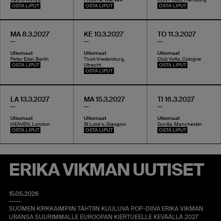
OSTA LIPUT
OSTA LIPUT
OSTA LIPUT
MA 8.3.2027
KE 10.3.2027
TO 11.3.2027
Ulkomaat
Ulkomaat
Ulkomaat
Peter Edel, Berlin
Tivoli Vredenburg,
Club Volta, Cologne
OSTA LIPUT
Utrecht
OSTA LIPUT
OSTA LIPUT
LA 13.3.2027
MA 15.3.2027
TI 16.3.2027
Ulkomaat
Ulkomaat
Ulkomaat
HEAVEN, London
St Luke's, Glasgow
Gorilla, Manchester
OSTA LIPUT
OSTA LIPUT
OSTA LIPUT
ERIKA VIKMAN UUTISET
15.05.2026
SUOMEN KIRKKAIMPIIN TÄHTIIN KUULUVA POP-DIIVA ERIKA VIKMAN
URANSA SUURIMMALLE EUROOPAN KIERTUEELLE KEVÄÄLLÄ 2027