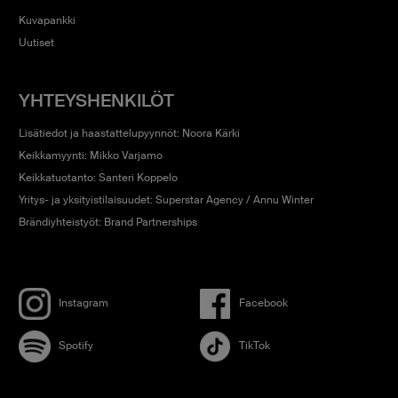
loppuumyydyssä Lontoossa. Keväällä 2027 Erika Vikman lähtee
tähänastisen uransa suurimmalle Euroopan kiertueelle. ICH KOMME
Kuvapankki
EUROPE -kiertue kattaa kahdeksan show’ta neljässä eri maassa ympäri
Uutiset
Euroopan.
YHTEYSHENKILÖT
Lisätiedot ja haastattelupyynnöt: Noora Kärki
Keikkamyynti: Mikko Varjamo
Keikkatuotanto: Santeri Koppelo
Yritys- ja yksityistilaisuudet: Superstar Agency / Annu Winter
Brändiyhteistyöt: Brand Partnerships
Instagram
Facebook
Spotify
TikTok