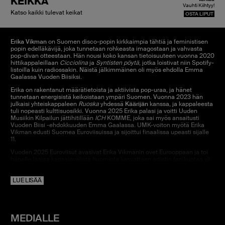
KEIKKA
Vauhti Kiihtyy!
Katso kaikki tulevat keikat
OSTA LIPUT
Erika
Vikman
on Suomen disco-popin kirkkaimpia tähtiä ja feministisen
popin edelläkävijä, joka tunnetaan rohkeasta imagostaan ja vahvasta
pop-divan otteestaan. Hän nousi koko kansan tietoisuuteen vuonna 2020
hittikappaleillaan
Cicciolina
ja
Syntisten
pöytä
, jotka loistivat niin Spotify-
listoilla kuin radiossakin. Näistä jälkimmäinen oli myös ehdolla Emma
Gaalassa Vuoden Biisiksi.
Erika on rakentanut määrätietoista ja aktiivista pop-uraa, ja hänet
tunnetaan energisistä keikoistaan ympäri Suomen. Vuonna 2023 hän
julkaisi yhteiskappaleen
Ruoska
yhdessä
Käärijän
kanssa, ja kappaleesta
tuli nopeasti kulttisuosikki. Vuonna 2025 Erika palasi ja voitti Uuden
Musiikin Kilpailun jättihitillään
ICH
KOMME, joka sai myös ansaitusti
Vuoden Biisi -ehdokkuuden Emma Gaalassa. UMK-voiton myötä Erika
Vikman edusti Suomea Euroviisuissa ja sijoittui finaalissa upeasti sijalle
11.
Vuoden 2025 Euroviisut avasivat Erika Vikmanin ovet Eurooppaan ja toi
hänelle laajaa kansainvälistä huomiota kasvattaen artistin fanikuntaa yli
Suomen rajojen. Artisti julkaisi ensimmäisen englanninkielisen
kappaleensa
FATHER (I Will Never Confess)
helmikuussa 2026, jota
LUE LISÄÄ
seurasi queer-yhteisölle kunnianosoituksena tehty kappale
Adam &
Steve
.
Erika Vikman teki paluun Euroviisuihin vuotta myöhemmin, kun hän
esiintyi vuoden 2026 Euroviisujen finaalissa yhdessä
LORDIn
kanssa.
Euroviisu-menestyksen myötä Vikman on kiertänyt Euroopassa omilla
MEDIALLE
keikoillaan muun muassa Ruotsin QX-Gaalassa, Amsterdamissa sekä