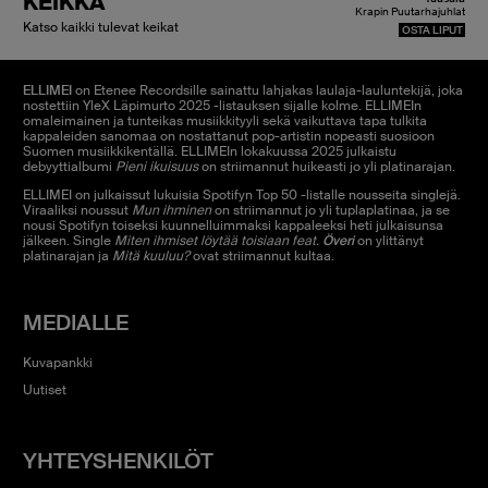
KEIKKA
Krapin Puutarhajuhlat
Katso kaikki tulevat keikat
OSTA LIPUT
ELLIMEI
on Etenee Recordsille sainattu lahjakas laulaja-lauluntekijä, joka
nostettiin YleX Läpimurto 2025 -listauksen sijalle kolme. ELLIMEIn
omaleimainen ja tunteikas musiikkityyli sekä vaikuttava tapa tulkita
kappaleiden sanomaa on nostattanut pop-artistin nopeasti suosioon
Suomen musiikkikentällä. ELLIMEIn lokakuussa 2025 julkaistu
debyyttialbumi
Pieni ikuisuus
on striimannut huikeasti jo yli platinarajan.
ELLIMEI on julkaissut lukuisia Spotifyn Top 50 -listalle nousseita singlejä.
Viraaliksi noussut
Mun ihminen
on striimannut jo yli tuplaplatinaa, ja se
nousi Spotifyn toiseksi kuunnelluimmaksi kappaleeksi heti julkaisunsa
jälkeen. Single
Miten ihmiset löytää toisiaan feat.
Överi
on ylittänyt
platinarajan ja
Mitä kuuluu?
ovat striimannut kultaa.
MEDIALLE
Kuvapankki
Uutiset
YHTEYSHENKILÖT