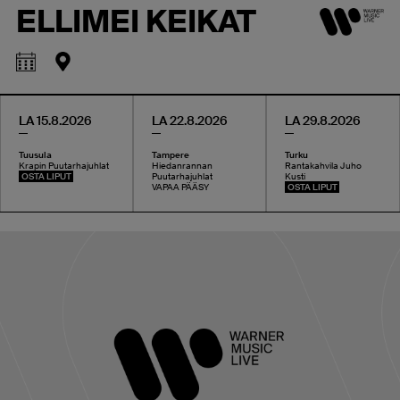
ELLIMEI KEIKAT
LA 15.8.2026
LA 22.8.2026
LA 29.8.2026
Tuusula
Tampere
Turku
Krapin Puutarhajuhlat
Hiedanrannan
Rantakahvila Juho
OSTA LIPUT
Puutarhajuhlat
Kusti
VAPAA PÄÄSY
OSTA LIPUT