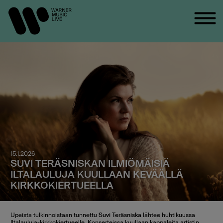
15.1.2026
SUVI TERÄSNISKAN ILMIÖMÄISIÄ
ILTALAULUJA KUULLAAN KEVÄÄLLÄ
KIRKKOKIERTUEELLA
Upeista tulkinnoistaan tunnettu
Suvi Teräsniska
lähtee huhtikuussa
Iltalauluja-kirkkokiertueelle. Konserteissa kuullaan kappaleita artistin