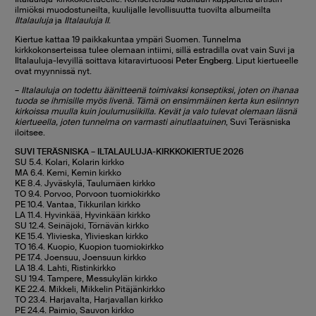
ilmiöksi muodostuneilta, kuulijalle levollisuutta tuovilta albumeilta
Iltalauluja
ja
Iltalauluja II
.
Kiertue kattaa 19 paikkakuntaa ympäri Suomen. Tunnelma
kirkkokonserteissa tulee olemaan intiimi, sillä estradilla ovat vain Suvi ja
Iltalauluja-levyillä soittava kitaravirtuoosi
Peter Engberg
. Liput kiertueelle
ovat myynnissä nyt.
–
Iltalauluja on todettu äänitteenä toimivaksi konseptiksi, joten on ihanaa
tuoda se ihmisille myös livenä. Tämä on ensimmäinen kerta kun esiinnyn
kirkoissa muulla kuin joulumusiikilla. Kevät ja valo tulevat olemaan läsnä
kiertueella, joten tunnelma on varmasti ainutlaatuinen
, Suvi Teräsniska
iloitsee.
SUVI TERÄSNISKA – ILTALAULUJA-KIRKKOKIERTUE 2026
SU 5.4. Kolari, Kolarin kirkko
MA 6.4. Kemi, Kemin kirkko
KE 8.4. Jyväskylä, Taulumäen kirkko
TO 9.4. Porvoo, Porvoon tuomiokirkko
PE 10.4. Vantaa, Tikkurilan kirkko
LA 11.4. Hyvinkää, Hyvinkään kirkko
SU 12.4. Seinäjoki, Törnävän kirkko
KE 15.4. Ylivieska, Ylivieskan kirkko
TO 16.4. Kuopio, Kuopion tuomiokirkko
PE 17.4. Joensuu, Joensuun kirkko
LA 18.4. Lahti, Ristinkirkko
SU 19.4. Tampere, Messukylän kirkko
KE 22.4. Mikkeli, Mikkelin Pitäjänkirkko
TO 23.4. Harjavalta, Harjavallan kirkko
PE 24.4. Paimio, Sauvon kirkko