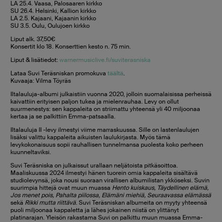
LA 25.4. Vaasa, Palosaaren kirkko
SU 26.4. Helsinki, Kallion kirkko
LA 2.5. Kajaani, Kajaanin kirkko
SU 3.5. Oulu, Oulujoen kirkko
Liput alk. 37,50€
Konsertit klo 18. Konserttien kesto n. 75 min.
Liput & lisätiedot:
warnermusiclive.fi/suviterasniska
Lataa Suvi Teräsniskan promokuva
täältä
.
Kuvaaja: Vilma Töyräs
Iltalauluja-albumi julkaistiin vuonna 2020, jolloin suomalaisissa perheissä
kaivattiin erityisen paljon tukea ja mielenrauhaa. Levy on ollut
suurmenestys: sen kappaleita on striimattu yhteensä yli 40 miljoonaa
kertaa ja se palkittiin Emma-patsaalla.
Iltalauluja II -levy ilmestyi viime marraskuussa. Sille on lastenlaulujen
lisäksi valittu kappaleita aikuisten laulukirjasta. Myös tämä
levykokonaisuus sopii rauhallisen tunnelmansa puolesta koko perheen
kuunneltaviksi.
Suvi Teräsniska on julkaissut urallaan neljätoista pitkäsoittoa.
Maaliskuussa 2024 ilmestyi hänen tuorein omia kappaleita sisältävä
studiolevynsä, joka nousi suoraan virallisen albumilistan ykköseksi. Suvin
suurimpia hittejä ovat muun muassa
Hento kuiskaus, Täydellinen elämä,
Jos menet pois, Pahalta piilossa, Elämäni miehiä,
Seuraavassa elämässä
sekä
Rikki mutta riittävä
. Suvi Teräsniskan albumeita on myyty yhteensä
puoli miljoonaa kappaletta ja lähes jokainen niistä on ylittänyt
platinarajan. Yleisön rakastama Suvi on palkittu muun muassa Emma-