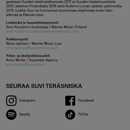
gaalassa Vuoden iskelmäalbumista 2017 ja Vuoden lastenmusiikista
2021, Iskelmä-Finlandialla 2016 sekä Kullervo Linnan säätiön palkinnolla
2013. Lisäksi Suvi on hurmannut suosituissa ohjelmissa kuten Vain
elämää ja Elämäni biisi.
Lisätiedot ja haastattelupyynnöt:
Aino-Kuutamo Uusitorppa / Warner Music Finland
aino-kuutamo.uusitorppa@warnermusic.com
Keikkamyynti:
Niina Jalonen / Warner Music Live
niina.jalonen@warnermusic.com
Yritys- ja yksityistilaisuudet:
Annu Winter / Superstar Agency
annu.winter@superstar.fi
SEURAA SUVI TERÄSNISKA
Instagram
Facebook
Spotify
TikTok