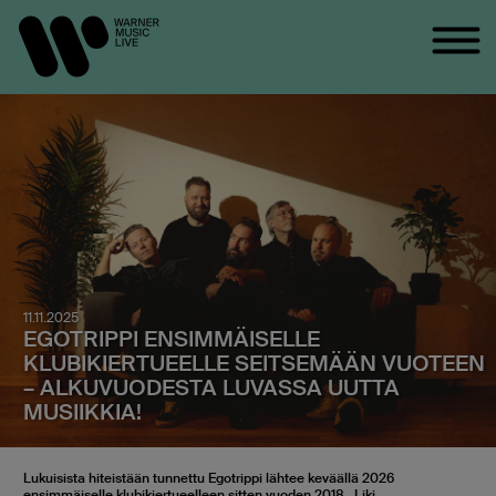
11.11.2025
EGOTRIPPI ENSIMMÄISELLE
KLUBIKIERTUEELLE SEITSEMÄÄN VUOTEEN
– ALKUVUODESTA LUVASSA UUTTA
MUSIIKKIA!
Lukuisista hiteistään tunnettu Egotrippi lähtee keväällä 2026
ensimmäiselle klubikiertueelleen sitten vuoden 2018. Liki