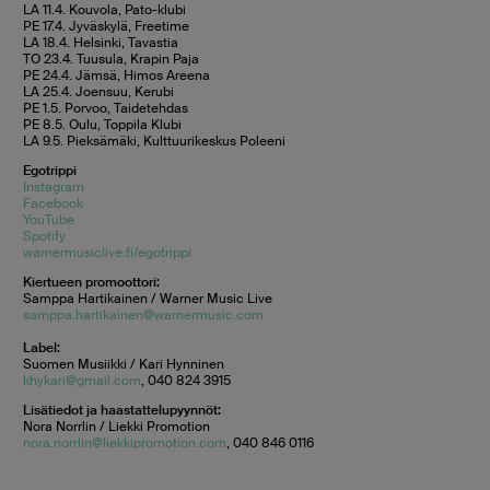
LA 11.4. Kouvola, Pato-klubi
PE 17.4. Jyväskylä, Freetime
LA 18.4. Helsinki, Tavastia
TO 23.4. Tuusula, Krapin Paja
PE 24.4. Jämsä, Himos Areena
LA 25.4. Joensuu, Kerubi
PE 1.5. Porvoo, Taidetehdas
PE 8.5. Oulu, Toppila Klubi
LA 9.5. Pieksämäki, Kulttuurikeskus Poleeni
Egotrippi
Instagram
Facebook
YouTube
Spotify
warnermusiclive.fi/egotrippi
Kiertueen promoottori:
Samppa Hartikainen / Warner Music Live
samppa.hartikainen@warnermusic.com
Label:
Suomen Musiikki / Kari Hynninen
khykari@gmail.com
, 040 824 3915
Lisätiedot ja haastattelupyynnöt:
Nora Norrlin / Liekki Promotion
nora.norrlin@liekkipromotion.com
, 040 846 0116