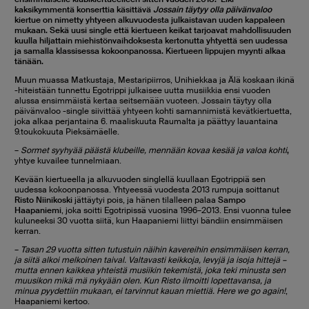
kaksikymmentä konserttia käsittävä
Jossain täytyy olla päivänvaloo
kiertue on nimetty yhtyeen alkuvuodesta julkaistavan uuden kappaleen
mukaan. Sekä uusi single että kiertueen keikat tarjoavat mahdollisuuden
kuulla hiljattain miehistönvaihdoksesta kertonutta yhtyettä sen uudessa
ja samalla klassisessa kokoonpanossa. Kiertueen lippujen myynti alkaa
tänään.
Muun muassa Matkustaja, Mestaripiirros, Unihiekkaa ja Älä koskaan ikinä
-hiteistään tunnettu Egotrippi julkaisee uutta musiikkia ensi vuoden
alussa
ensimmäistä kertaa seitsemään vuoteen. Jossain täytyy olla
päivänvaloo -single siivittää yhtyeen kohti samannimistä kevätkiertuetta,
joka alkaa perjantaina 6. maaliskuuta Raumalta ja päättyy lauantaina
9.toukokuuta Pieksämäelle.
–
Sormet syyhyää päästä klubeille, mennään kovaa kesää ja valoa kohti
,
yhtye kuvailee tunnelmiaan.
Kevään kiertueella ja alkuvuoden singlellä kuullaan Egotrippiä sen
uudessa kokoonpanossa. Yhtyeessä vuodesta 2013 rumpuja soittanut
Risto Niinikoski
jättäytyi pois, ja hänen tilalleen palaa
Sampo
Haapaniemi
, joka soitti Egotripissä vuosina 1996–2013. Ensi vuonna tulee
kuluneeksi 30 vuotta siitä, kun Haapaniemi liittyi bändiin ensimmäisen
kerran.
–
Tasan 29 vuotta sitten tutustuin näihin kavereihin ensimmäisen kerran,
ja siitä alkoi melkoinen taival. Valtavasti keikkoja, levyjä ja isoja hittejä –
mutta ennen kaikkea yhteistä musiikin tekemistä, joka teki minusta sen
muusikon mikä mä nykyään olen. Kun Risto ilmoitti lopettavansa, ja
minua pyydettiin mukaan, ei tarvinnut kauan miettiä. Here we go again!
,
Haapaniemi kertoo.