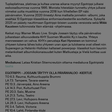
Tuplaplatinaa, platinaa ja kultaa uransa aikana myynyt Egotrippi julkaisi
esikoisalbuminsa vuonna 1995. Monista hiteistään tunnettu yhtye julkaisi
viimeksi uutta musiikkia vuonna 2018 kun Vihellellen EP näki
päivänvalon. Vuonna 2020 ilmestyi Aina matkalla jonnekin -albumi, joka
sisältää 13 Egotrippi-klassikkoa sinforniaorkesterille sovitettuna. Syksyllä
2025 on päästy nauttimaan Egotrippi-biisien uusista versioista sekä
Mikki
Kausteen
tulkinnoista Vain elämää -ohjelmassa.
Keikat myy Warner Music Live. Single Jossain täytyy olla päivänvaloo
julkaistaan alkuvuodesta KHY Suomen Musiikki Ky:n kautta. Yhteys
menneeseen on vahva. KHY:n perustaja
Kari Hynninen
on toiminut
yhtyeen tukena lähes koko yhtyeen uran ajan ja tuloksena ovat olleet niin
Superegon ja Helsinki-Hollolan kaltaiset powerpop- klassikot kuin kauniin
melankoliset albumikokonaisuudet kuten Matkustaja ja Vielä koittaa uusi
aika.
Mediakuva:
Lataa
Kristian Stierncreutzin ottama
mediakuva Egotripistä
täältä
EGOTRIPPI – JOSSAIN TÄYTYY OLLA PÄIVÄNVALOO -KIERTUE
TO 6.3. Rauma, Kulttuurikuppila Brummi
LA 7.3. Tampere, Tavara-asema
PE 13.3. Järvenpää, Aino Areena
LA 14.3. Pori, Kulturhuset Fiini
PE 20.3. Salo, Musine
LA 21.3. Turku, Teatro
PE 27.3. Levi, Hulluporo Areena
LA 28.3. Levi, Hulluporo Areena
PE 3.4. Tallink, Victoria
PE 10.4. Lahti, Finlandia-klubi