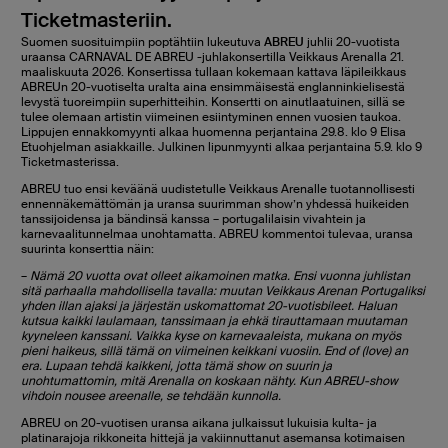
Ticketmasteriin.
Suomen suosituimpiin poptähtiin lukeutuva
ABREU
juhlii 20-vuotista
uraansa CARNAVAL DE ABREU -juhlakonsertilla Veikkaus Arenalla 21.
maaliskuuta 2026. Konsertissa tullaan kokemaan kattava läpileikkaus
ABREUn 20-vuotiselta uralta aina ensimmäisestä englanninkielisestä
levystä tuoreimpiin superhitteihin. Konsertti on ainutlaatuinen, sillä se
tulee olemaan artistin viimeinen esiintyminen ennen vuosien taukoa.
Lippujen ennakkomyynti alkaa huomenna perjantaina 29.8. klo 9 Elisa
Etuohjelman asiakkaille. Julkinen lipunmyynti alkaa perjantaina 5.9. klo 9
Ticketmasterissa.
ABREU tuo ensi keväänä uudistetulle Veikkaus Arenalle tuotannollisesti
ennennäkemättömän ja uransa suurimman show’n yhdessä huikeiden
tanssijoidensa ja bändinsä kanssa – portugalilaisin vivahtein ja
karnevaalitunnelmaa unohtamatta. ABREU kommentoi tulevaa, uransa
suurinta konserttia näin:
–
Nämä 20 vuotta ovat olleet aikamoinen matka. Ensi vuonna juhlistan
sitä parhaalla mahdollisella tavalla: muutan Veikkaus Arenan Portugaliksi
yhden illan ajaksi ja järjestän uskomattomat 20-vuotisbileet. Haluan
kutsua kaikki laulamaan, tanssimaan ja ehkä tirauttamaan muutaman
kyyneleen kanssani. Vaikka kyse on karnevaaleista, mukana on myös
pieni haikeus, sillä tämä on viimeinen keikkani vuosiin. End of (love) an
era. Lupaan tehdä kaikkeni, jotta tämä show on suurin ja
unohtumattomin, mitä Arenalla on koskaan nähty. Kun ABREU-show
vihdoin nousee areenalle, se tehdään kunnolla.
ABREU on 20-vuotisen uransa aikana julkaissut lukuisia kulta- ja
platinarajoja rikkoneita hittejä ja vakiinnuttanut asemansa kotimaisen