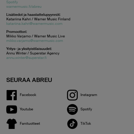
Spotify
warnermusic.fi/abreu
Lisätiedot ja haastattelupyynnöt:
Katariina Kahri / Warner Music Finland
katariina.kahri@warnermusic.com
Promoottori:
Mikko Varjamo / Warner Music Live
mikko.varjamo@warnermusic.com
Yritys- ja yksityistilaisuudet:
Annu Winter / Superstar Agency
annu.winter@superstar.fi
SEURAA ABREU
Facebook
Instagram
Youtube
Spotify
Fanituotteet
TikTok