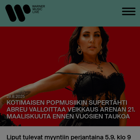
28.8.2025
KOTIMAISEN POPMUSIIKIN SUPERTÄHTI
ABREU VALLOITTAA VEIKKAUS ARENAN 21.
MAALISKUUTA ENNEN VUOSIEN TAUKOA
Liput tulevat myyntiin perjantaina 5.9. klo 9