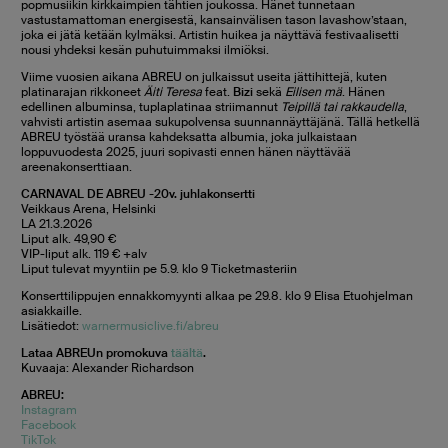
popmusiikin kirkkaimpien tähtien joukossa. Hänet tunnetaan
vastustamattoman energisestä, kansainvälisen tason lavashow’staan,
joka ei jätä ketään kylmäksi. Artistin huikea ja näyttävä festivaalisetti
nousi yhdeksi kesän puhutuimmaksi ilmiöksi.
Viime vuosien aikana ABREU on julkaissut useita jättihittejä, kuten
platinarajan rikkoneet
Äiti Teresa
feat.
Bizi
sekä
Eilisen mä
. Hänen
edellinen albuminsa, tuplaplatinaa striimannut
Teipillä tai rakkaudella
,
vahvisti artistin asemaa sukupolvensa suunnannäyttäjänä. Tällä hetkellä
ABREU työstää uransa kahdeksatta albumia, joka julkaistaan
loppuvuodesta 2025, juuri sopivasti ennen hänen näyttävää
areenakonserttiaan.
CARNAVAL DE ABREU -20v. juhlakonsertti
Veikkaus Arena, Helsinki
LA 21.3.2026
Liput alk. 49,90 €
VIP-liput alk. 119 € +alv
Liput tulevat myyntiin pe 5.9. klo 9 Ticketmasteriin
Konserttilippujen ennakkomyynti alkaa pe 29.8. klo 9 Elisa Etuohjelman
asiakkaille.
Lisätiedot:
warnermusiclive.fi/abreu
Lataa ABREUn promokuva
täältä
.
Kuvaaja: Alexander Richardson
ABREU:
Instagram
Facebook
TikTok