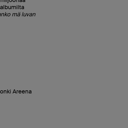
 albumilta
nko mä luvan
ljonki Areena