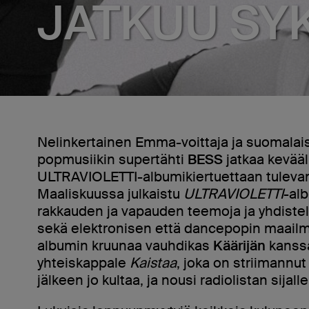
JATKUU SY
Nelinkertainen Emma-voittaja ja suomalai
popmusiikin supertähti
BESS
jatkaa kevääl
ULTRAVIOLETTI-albumikiertuettaan tuleva
Maaliskuussa julkaistu
ULTRAVIOLETTI
-al
rakkauden ja vapauden teemoja ja yhdiste
sekä elektronisen että dancepopin maail
albumin kruunaa vauhdikas
Käärijän
kanssa
yhteiskappale
Kaistaa
, joka on striimannut
jälkeen jo kultaa, ja nousi radiolistan sijalle