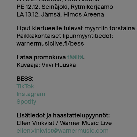
PE 12.12. Seinäjoki, Rytmikorjaamo
LA 13.12. Jämsä, Himos Areena
Liput kiertueelle tulevat myyntiin torstaina 
Paikkakohtaiset lipunmyyntitiedot:
warnermusiclive.fi/bess
Lataa promokuva
täältä
.
Kuvaaja: Viivi Huuska
BESS:
TikTok
Instagram
Spotify
Lisätiedot ja haastattelupyynnöt:
Ellen Vinkvist / Warner Music Live
ellen.vinkvist@warnermusic.com