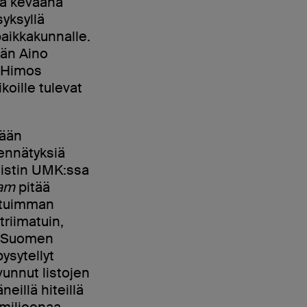
na keväänä
yksyllä
paikkakunnalle.
ään Aino
n Himos
oille tulevat
lään
 ennätyksiä
rtistin UMK:ssa
am
pitää
tetuimman
riimatuin,
än Suomen
pysytellyt
unnut listojen
neillä hiteillä
0 miljoonaa