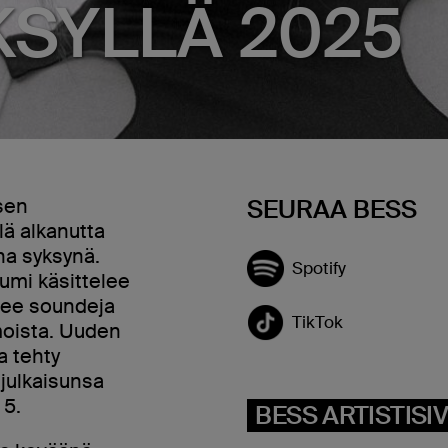
KSYLLÄ 2025
sen
SEURAA BESS
lä alkanutta
na syksynä.
Spotify
bumi käsittelee
lee soundeja
TikTok
moista. Uuden
 tehty
 julkaisunsa
 5.
BESS ARTISTISI