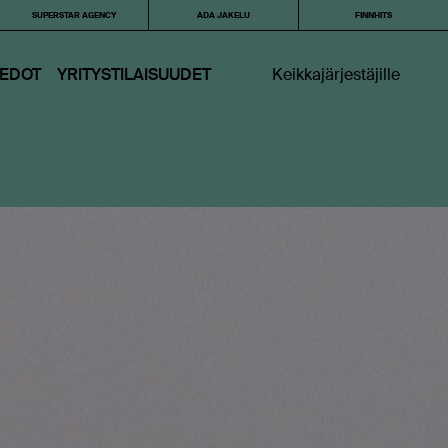
SUPERSTAR AGENCY
ADA JAKELU
FINNHITS
IEDOT
YRITYSTILAISUUDET
Keikkajärjestäjille