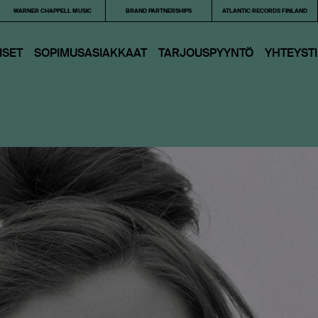
WARNER CHAPPELL MUSIC
BRAND PARTNERSHIPS
ATLANTIC RECORDS FINLAND
ISET
SOPIMUSASIAKKAAT
TARJOUS­PYYNTÖ
YHTEYST