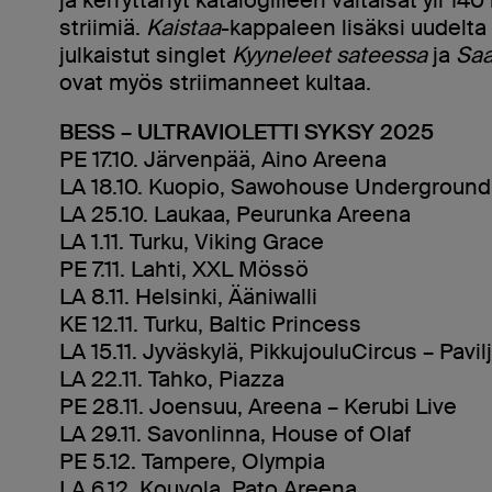
striimiä.
Kaistaa
-kappaleen lisäksi uudelta
julkaistut singlet
Kyyneleet sateessa
ja
Saa
ovat myös striimanneet kultaa.
BESS – ULTRAVIOLETTI SYKSY 2025
PE 17.10. Järvenpää, Aino Areena
LA 18.10. Kuopio, Sawohouse Underground
LA 25.10. Laukaa, Peurunka Areena
LA 1.11. Turku, Viking Grace
PE 7.11. Lahti, XXL Mössö
LA 8.11. Helsinki, Ääniwalli
KE 12.11. Turku, Baltic Princess
LA 15.11. Jyväskylä, PikkujouluCircus – Pavi
LA 22.11. Tahko, Piazza
PE 28.11. Joensuu, Areena – Kerubi Live
LA 29.11. Savonlinna, House of Olaf
PE 5.12. Tampere, Olympia
LA 6.12. Kouvola, Pato Areena