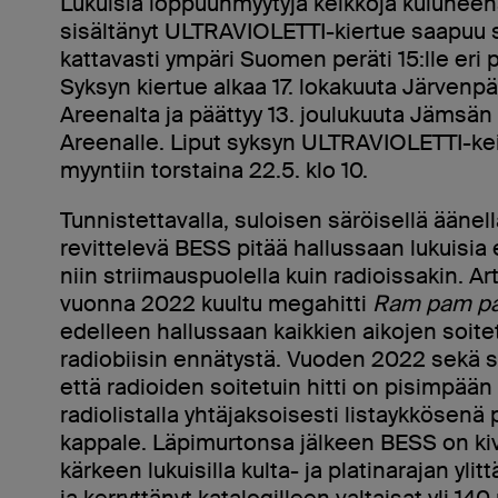
Lukuisia loppuunmyytyjä keikkoja kulunee
sisältänyt ULTRAVIOLETTI-kiertue saapuu s
kattavasti ympäri Suomen peräti 15:lle eri 
Syksyn kiertue alkaa 17. lokakuuta Järvenp
Areenalta ja päättyy 13. joulukuuta Jämsä
Areenalle. Liput syksyn ULTRAVIOLETTI-keik
myyntiin torstaina 22.5. klo 10.
Tunnistettavalla, suloisen säröisellä äänel
revittelevä BESS pitää hallussaan lukuisia
niin striimauspuolella kuin radioissakin. A
vuonna 2022 kuultu megahitti
Ram pam p
edelleen hallussaan kaikkien aikojen soi
radiobiisin ennätystä. Vuoden 2022 sekä st
että radioiden soitetuin hitti on pisimpä
radiolistalla yhtäjaksoisesti listaykkösenä 
kappale. Läpimurtonsa jälkeen BESS on kiv
kärkeen lukuisilla kulta- ja platinarajan ylittä
ja kerryttänyt katalogilleen valtaisat yli 14