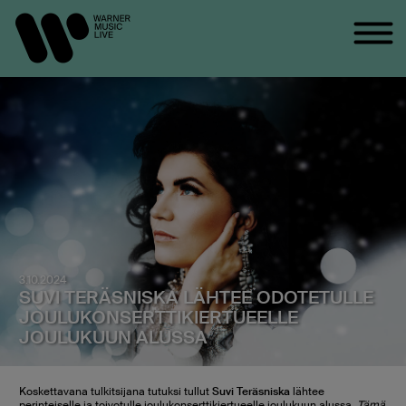
3.10.2024
SUVI TERÄSNISKA LÄHTEE ODOTETULLE
JOULUKONSERTTIKIERTUEELLE
JOULUKUUN ALUSSA
Koskettavana tulkitsijana tutuksi tullut
Suvi Teräsniska
lähtee
perinteiselle ja toivotulle joulukonserttikiertueelle joulukuun alussa.
Tämä