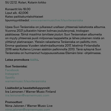
SU 22.12. Kolari, Kolarin kirkko
Konsertit klo 18.00
Liput alk. 42,00€
Katso paikkakuntakohtaiset
lipunmyyntitiedot:
www.warnermusiclive.fi/suviterasniska
Upea Suvi Teräsniska on julkaissut urallaan yhteensä kaksitoista albumia.
Vuonna 2021 julkaistiin hänen kolmas joululevynsä, triologian
päätösosa
Tämä maailma tarvitsee joulun
. Suvi Teräsniskan albumeita
on myyty yhteensä puoli miljoonaa kappaletta ja lähes jokainen niistä on
ylittänyt platinarajan. Yleisön rakastama Teräsniska on palkittu mm.
Emma-gaalassa Vuoden iskelmäalbumista 2017, Iskelmä-Finlandialla
2016 sekä Kullervo Linnan säätiön palkinnolla 2013. Tänä syksynä Suvi
Teräsniska on hurmannut huippusuositussa Elämäni biisi -ohjelmassa.
Lataa promokuva
täältä
.
Suvi Teräsniska:
Facebook
Instagram
Spotify
warnermusic.fi/suviterasniska
Lisätiedot ja haastattelupyynnöt:
Iira Leinonen / Warner Music Finland
iira.leinonen@warnermusic.com
Promoottori:
Niina Jalonen / Warner Music Live
niina.jalonen@warnermusic.com