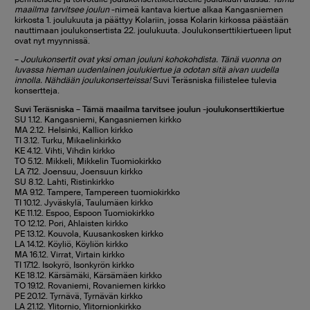
maailma tarvitsee joulun
-nimeä kantava kiertue alkaa Kangasniemen
kirkosta 1. joulukuuta ja päättyy Kolariin, jossa Kolarin kirkossa päästään
nauttimaan joulukonsertista 22. joulukuuta. Joulukonserttikiertueen liput
ovat nyt myynnissä.
–
Joulukonsertit ovat yksi oman jouluni kohokohdista. Tänä vuonna on
luvassa hieman uudenlainen joulukiertue ja odotan sitä aivan uudella
innolla. Nähdään joulukonserteissa!
Suvi Teräsniska fiilistelee tulevia
konsertteja.
Suvi Teräsniska – Tämä maailma tarvitsee joulun -joulukonserttikiertue
SU 1.12. Kangasniemi, Kangasniemen kirkko
MA 2.12. Helsinki, Kallion kirkko
TI 3.12. Turku, Mikaelinkirkko
KE 4.12. Vihti, Vihdin kirkko
TO 5.12. Mikkeli, Mikkelin Tuomiokirkko
LA 7.12. Joensuu, Joensuun kirkko
SU 8.12. Lahti, Ristinkirkko
MA 9.12. Tampere, Tampereen tuomiokirkko
TI 10.12. Jyväskylä, Taulumäen kirkko
KE 11.12. Espoo, Espoon Tuomiokirkko
TO 12.12. Pori, Ahlaisten kirkko
PE 13.12. Kouvola, Kuusankosken kirkko
LA 14.12. Köyliö, Köyliön kirkko
MA 16.12. Virrat, Virtain kirkko
TI 17.12. Isokyrö, Isonkyrön kirkko
KE 18.12. Kärsämäki, Kärsämäen kirkko
TO 19.12. Rovaniemi, Rovaniemen kirkko
PE 20.12. Tyrnävä, Tyrnävän kirkko
LA 21.12. Ylitornio, Ylitornionkirkko