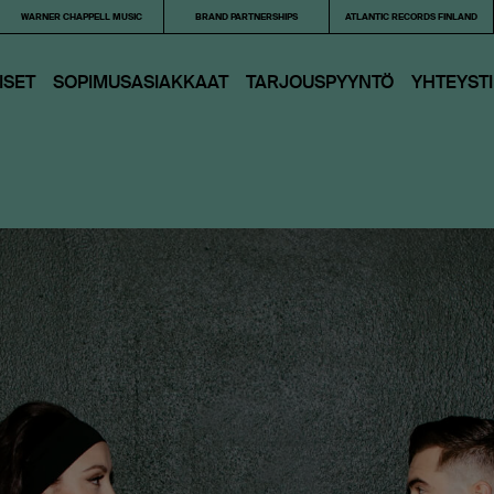
WARNER CHAPPELL MUSIC
BRAND PARTNERSHIPS
ATLANTIC RECORDS FINLAND
ISET
SOPIMUSASIAKKAAT
TARJOUS­PYYNTÖ
YHTEYST