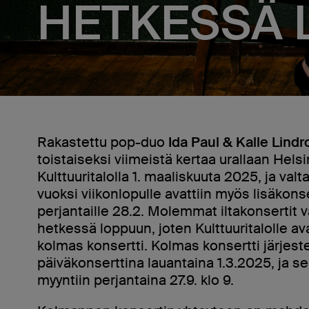
HETKESSÄ 
Rakastettu pop-duo
Ida Paul & Kalle Lindr
toistaiseksi viimeistä kertaa urallaan Hels
Kulttuuritalolla 1. maaliskuuta 2025, ja val
vuoksi viikonlopulle avattiin myös lisäkonse
perjantaille 28.2. Molemmat iltakonsertit v
hetkessä loppuun, joten Kulttuuritalolle ava
kolmas konsertti. Kolmas konsertti järjest
päiväkonserttina lauantaina 1.3.2025, ja sen
myyntiin perjantaina 27.9. klo 9.