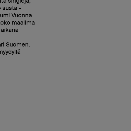
ita singlejä,
o susta -
lbumi Vuonna
i Koko maailma
 aikana
ä
äri Suomen.
yydyllä