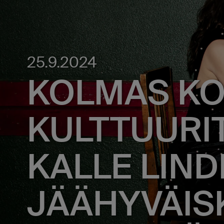
25.9.2024
KOLMAS KO
KULTTUURIT
KALLE LIN
JÄÄHYVÄIS