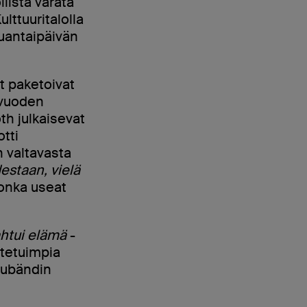
ista varata
lttuuritalolla
auantaipäivän
t paketoivat
vuoden
th julkaisevat
tti
n valtavasta
estaan, vielä
jonka useat
htui elämä
-
stetuimpia
ppubändin