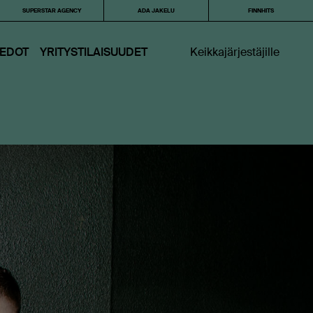
SUPERSTAR AGENCY
ADA JAKELU
FINNHITS
IEDOT
YRITYSTILAISUUDET
Keikkajärjestäjille