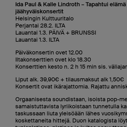
Ida Paul & Kalle Lindroth – Tapahtui elämä 
jäähyväiskonsertit
Helsingin Kulttuuritalo
Perjantai 28.2. ILTA
Lauantai 1.3. PÄIVÄ + BRUNSSI
Lauantai 1.3. ILTA
Päiväkonsertin ovet 12.00
Iltakonserttien ovet klo 18.30
Konserttien kesto n. 2 h 15 min sis. väliaja
Liput alk. 39,90€ + tilausmaksut alk 1,50€
Konsertit ovat ikärajattomia. Rajattu annis
Orgaanisesta soundistaan, isoista pop-me
samaistuttavista lyriikoistaan tunnetulla ka
taskussaan liuta yleisöään lähes vuosiky
koskettaneita hittejä. Duon katalogista löyt