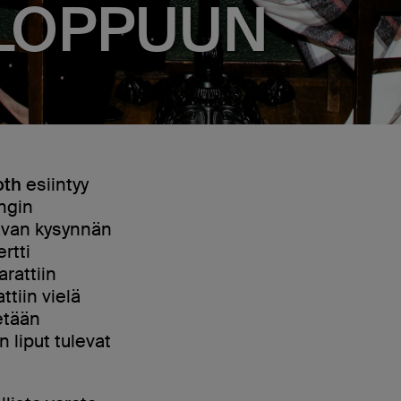
LOPPUUN
oth
esiintyy
ingin
tavan kysynnän
rtti
arattiin
ttiin vielä
etään
 liput tulevat