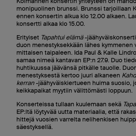
Kolmannen konsertin yhteyteen on mahdoll
monipuolinen brunssi. Brunssi tarjoillaan Ku
ennen konsertin alkua klo 12.00 alkaen. L
konsertti alkaa klo 15.00.
Erityiset
Tapahtui elämä
-jäähyväiskonserti
duon menestyksekkään lähes kymmenen 
mittaisen taipaleen. Ida Paul & Kalle Lindro
samaa nimeä kantavan EP:n 27.9. Duo tiedo
huhtikuussa jäävänsä pitkälle tauolle. Duo
menestyksestä kertoo juuri alkaneen
Kahd
kerran
-jäähyväiskiertueen huima suosio, 
keikkapaikat myytiin välittömästi loppuun.
Konserteissa tullaan kuulemaan sekä
Tapa
EP:ltä löytyvää uutta materiaalia, että raka
hittejä vuosien varrelta nelihenkisen hui
säestyksellä.