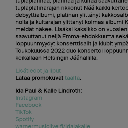
tuplaplatinaa, platinaa ja kultaa saavuttane
tuplaplatinarajan rikkonut Nää kaikki kerto
debyyttialbumi, platinan ylittänyt kakkosa
nolla ja kultarajan ylittänyt kolmas album
meidät näkee. Lisäksi kaksikko on vuosien
saavuttanut neljä Emma-ehdokkuutta sek
loppuunmyydyt konserttisalit ja klubit ymp
Toukokuussa 2022 duo konsertoi loppuunm
keikallaan Helsingin Jäähallilla.
Lisätiedot ja liput
Lataa promokuvat
täältä
.
Ida Paul & Kalle Lindroth:
Instagram
Facebook
TikTok
Spotify
warnermusiclive.fi/idajakalle