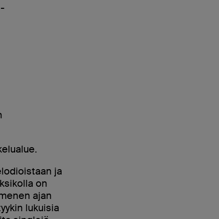
-
n
kelualue.
lodioistaan ja
ksikolla on
mmenen ajan
yykin lukuisia