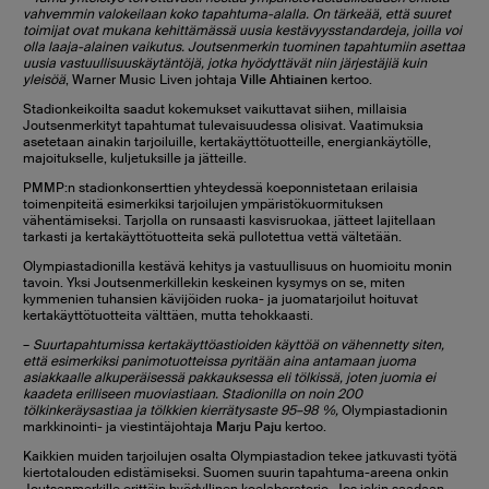
vahvemmin valokeilaan koko tapahtuma-alalla. On tärkeää, että suuret
toimijat ovat mukana kehittämässä uusia kestävyysstandardeja, joilla voi
olla laaja-alainen vaikutus. Joutsenmerkin tuominen tapahtumiin asettaa
uusia vastuullisuuskäytäntöjä, jotka hyödyttävät niin järjestäjiä kuin
yleisöä
, Warner Music Liven johtaja
Ville Ahtiainen
kertoo.
Stadionkeikoilta saadut kokemukset vaikuttavat siihen, millaisia
Joutsenmerkityt tapahtumat tulevaisuudessa olisivat. Vaatimuksia
asetetaan ainakin tarjoiluille, kertakäyttötuotteille, energiankäytölle,
majoitukselle, kuljetuksille ja jätteille.
PMMP:n stadionkonserttien yhteydessä koeponnistetaan erilaisia
toimenpiteitä esimerkiksi tarjoilujen ympäristökuormituksen
vähentämiseksi. Tarjolla on runsaasti kasvisruokaa, jätteet lajitellaan
tarkasti ja kertakäyttötuotteita sekä pullotettua vettä vältetään.
Olympiastadionilla kestävä kehitys ja vastuullisuus on huomioitu monin
tavoin. Yksi Joutsenmerkillekin keskeinen kysymys on se, miten
kymmenien tuhansien kävijöiden ruoka- ja juomatarjoilut hoituvat
kertakäyttötuotteita välttäen, mutta tehokkaasti.
–
Suurtapahtumissa kertakäyttöastioiden käyttöä on vähennetty siten,
että esimerkiksi panimotuotteissa pyritään aina antamaan juoma
asiakkaalle alkuperäisessä pakkauksessa eli tölkissä, joten juomia ei
kaadeta erilliseen muoviastiaan. Stadionilla on noin 200
tölkinkeräysastiaa ja tölkkien kierrätysaste 95–98 %,
Olympiastadionin
markkinointi- ja viestintäjohtaja
Marju Paju
kertoo.
Kaikkien muiden tarjoilujen osalta Olympiastadion tekee jatkuvasti työtä
kiertotalouden edistämiseksi. Suomen suurin tapahtuma-areena onkin