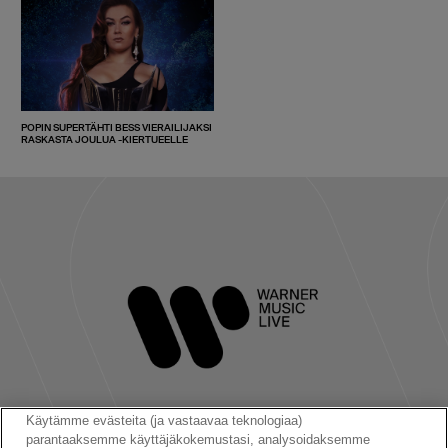
POPIN SUPERTÄHTI BESS VIERAILIJAKSI
RASKASTA JOULUA -KIERTUEELLE
Käytämme evästeita (ja vastaavaa teknologiaa)
parantaaksemme käyttäjäkokemustasi, analysoidaksemme