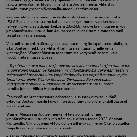
jatkuu myös Warner Music Finlandin ja Joutsenmerkin yhteistyö
tapahtumien ympäristövastuullisuuden kehittämiseksi.
Yksi vuosituhannen suurimmista ilmiöistä Suomen musiikkikentällä,
PMMP, palasi tänä kesänä keikkalavoille kymmenen vuoden tauon
jälkeen. Olympiastadionin keikoilla 23.–24.8. valokeilaan nousee myös
ympäristövastuullisuus, kun Joutsenmerkin innoittamia toimenpiteitä
testataan käytännössä.
Vastuullisuus onkin tärkeä ja nouseva teema myös tapahtuma-alalla, ja
siksi Joutsenmerkki on ryhtynyt kehittämään tapahtumille omia
kriteerejään. Warner Musicin tapahtumista kertyneitä kokemuksia
hyödynnetään tässä työssä.
–
Tapahtumat ovat luonteva ja toivottu lisä Joutsenmerkittyjen tuotteiden
ja palvelujen laajaan perheeseen. Päivittäistavaroista, rakentamisesta ja
esimerkiksi hotelleista tuttu ympäristömerkki voi näyttää suuntaa myös
tapahtuma-alalle. Warner Music ja Olympiastadion ovat olleet
kehitystyölle tärkeitä kumppaneita,
Ympäristömerkintä Suomen
toimitusjohtaja
Riikka Holopainen
sanoo.
Ensimmäistä kriteeriversiota odotetaan lausuntokierrokselle tänä
syksynä. Joutsenmerkin hakeminen tapahtumalle olisi mahdollista ensi
vuoden aikana.
Warner Musicin ja Joutsenmerkin yhteistyö tapahtumien
ympäristövastuullisuuden kehittämiseksi alkoi vuoden 2022 Mestarit-
kiertueella. Viime vuonna yhteistyöhön tuli mukaan myös Olympiastadion
Kaija Koon
Superstadion-keikan myötä.
–
Tämä yhteistyö toivottavasti nostaa ympäristövastuullisuuden entistä