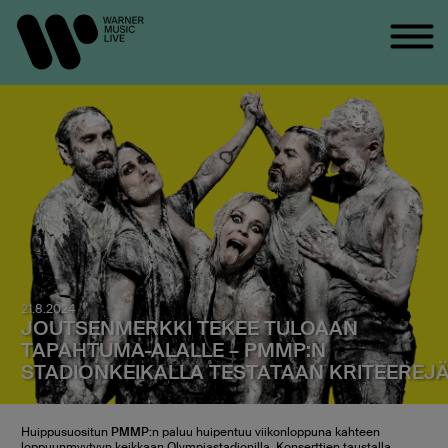
21.8.2024
JOUTSENMERKKI TEKEE TULOAAN
TAPAHTUMA-ALALLE – PMMP:N
STADIONKEIKALLA TESTATAAN KRITEEREJ
Huippusuositun
PMMP
:n paluu huipentuu viikonloppuna kahteen
loppuunmyytyyn keikkaan Olympiastadionilla. Konserttien taustalla