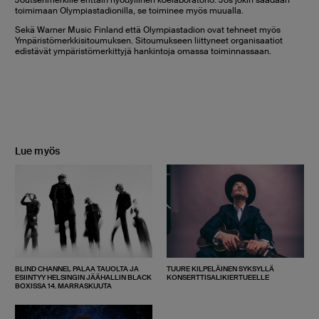
Joutsenmerkille erittäin hyödyllinen koelaboratorio. Jos jokin saadaan
toimimaan Olympiastadionilla, se toiminee myös muualla.
Sekä Warner Music Finland että Olympiastadion ovat tehneet myös
Ympäristömerkkisitoumuksen. Sitoumukseen liittyneet organisaatiot
edistävät ympäristömerkittyjä hankintoja omassa toiminnassaan.
Lue myös
BLIND CHANNEL PALAA TAUOLTA JA
TUURE KILPELÄINEN SYKSYLLÄ
ESIINTYY HELSINGIN JÄÄHALLIN BLACK
KONSERTTISALIKIERTUEELLE
BOXISSA 14. MARRASKUUTA