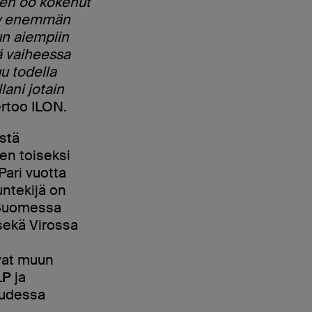
ä en oo kokenut
hty enemmän
un aiempiin
sä vaiheessa
uu todella
lani jotain
ertoo ILON.
stä
ien toiseksi
ari vuotta
untekijä on
en Suomessa
ekä Virossa
ovat muun
LP
ja
uudessa