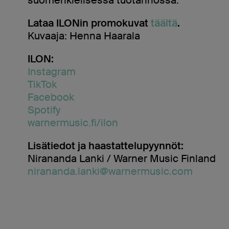
Lataa ILONin promokuvat
täältä
.
Kuvaaja: Henna Haarala
ILON:
Instagram
TikTok
Facebook
Spotify
warnermusic.fi/ilon
Lisätiedot ja haastattelupyynnöt:
Nirananda Lanki / Warner Music Finland
nirananda.lanki@warnermusic.com