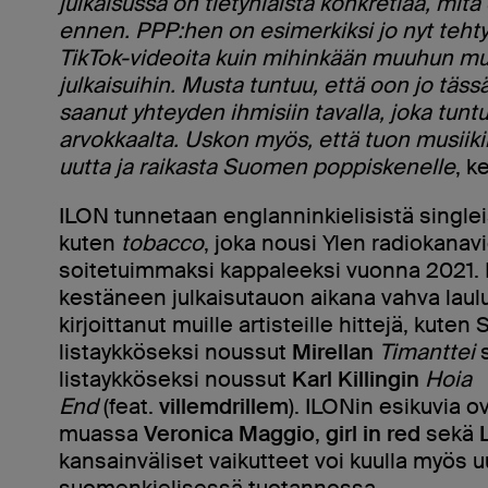
julkaisussa on tietynlaista konkretiaa, mit
ennen. PPP:hen on esimerkiksi jo nyt te
TikTok-videoita kuin mihinkään muuhun m
julkaisuihin. Musta tuntuu, että oon jo täs
saanut yhteyden ihmisiin tavalla, joka tunt
arvokkaalta. Uskon myös, että tuon musiikil
uutta ja raikasta Suomen poppiskenelle
, k
ILON tunnetaan englanninkielisistä singlei
kuten
tobacco
, joka nousi Ylen radiokanav
soitetuimmaksi kappaleeksi vuonna 2021. P
kestäneen julkaisutauon aikana vahva laul
kirjoittanut muille artisteille hittejä, kut
listaykköseksi noussut
Mirellan
Timanttei
s
listaykköseksi noussut
Karl Killingin
Hoia
End
(feat.
villemdrillem
). ILONin esikuvia 
muassa
Veronica Maggio
,
girl in red
sekä
kansainväliset vaikutteet voi kuulla myös 
suomenkielisessä tuotannossa.