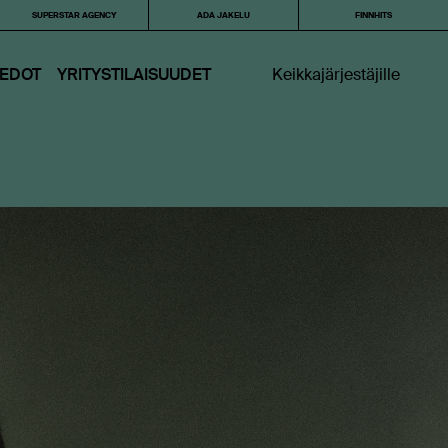
SUPERSTAR AGENCY
ADA JAKELU
FINNHITS
IEDOT
YRITYSTILAISUUDET
Keikkajärjestäjille