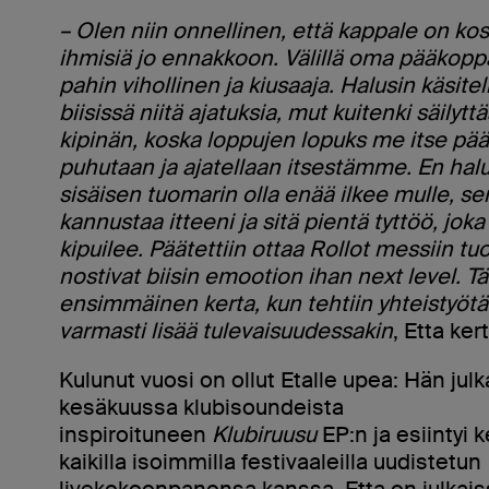
– Olen niin onnellinen, että kappale on ko
ihmisiä jo ennakkoon. Välillä oma pääkop
pahin vihollinen ja kiusaaja. Halusin käsitel
biisissä niitä ajatuksia, mut kuitenki säilytt
kipinän, koska loppujen lopuks me itse pä
puhutaan ja ajatellaan itsestämme. En ha
sisäisen tuomarin olla enää ilkee mulle, se
kannustaa itteeni ja sitä pientä tyttöö, joka
kipuilee. Päätettiin ottaa Rollot messiin tu
nostivat biisin emootion ihan next level. Tä
ensimmäinen kerta, kun tehtiin yhteistyötä
varmasti lisää tulevaisuudessakin
, Etta ker
Kulunut vuosi on ollut Etalle upea: Hän julk
kesäkuussa klubisoundeista
inspiroituneen
Klubiruusu
EP:n ja esiintyi 
kaikilla isoimmilla festivaaleilla uudistetun
livekokoonpanonsa kanssa. Etta on julkais