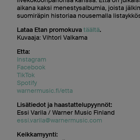
aikana kaksi menestysalbumia, joista jälk
suomiräpin historiaa nousemalla listaykkö
Lataa Etan promokuva
täältä
.
Kuvaaja: Vihtori Valkama
Etta:
Instagram
Facebook
TikTok
Spotify
warnermusic.fi/etta
Lisätiedot ja haastattelupyynnöt:
Essi Varila / Warner Music Finland
essi.varila@warnermusic.com
Keikkamyynti: