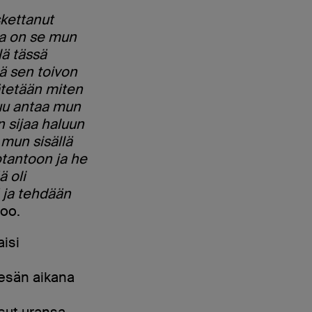
skettanut
pa on se mun
lä tässä
ää sen toivon
ätetään miten
luu antaa mun
n sijaa haluun
 mun sisällä
otantoon ja he
ä oli
 ja tehdään
too.
aisi
kesän aikana
sut uransa