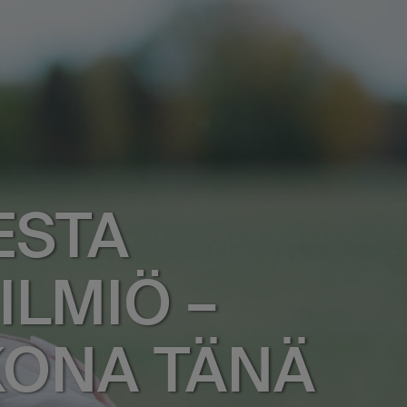
ESTA
ILMIÖ –
KONA TÄNÄ