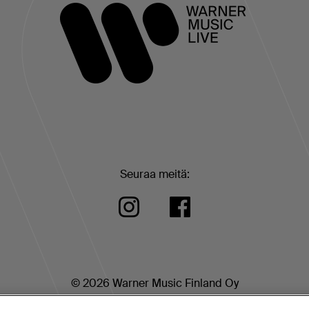
Seuraa meitä:
© 2026 Warner Music Finland Oy
|
|
|
dot
Tietosuojakäytäntö
Evästeet
Eväste