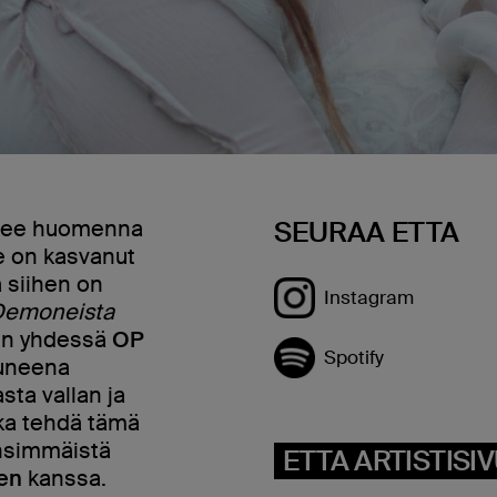
isee huomenna
SEURAA ETTA
e on kasvanut
a siihen on
Instagram
Demoneista
ten yhdessä
OP
Spotify
uneena
sta vallan ja
aika tehdä tämä
ensimmäistä
ETTA ARTISTISI
en
kanssa.