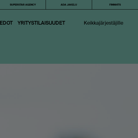
SUPERSTAR AGENCY
ADA JAKELU
FINNHITS
IEDOT
YRITYSTILAISUUDET
Keikkajärjestäjille