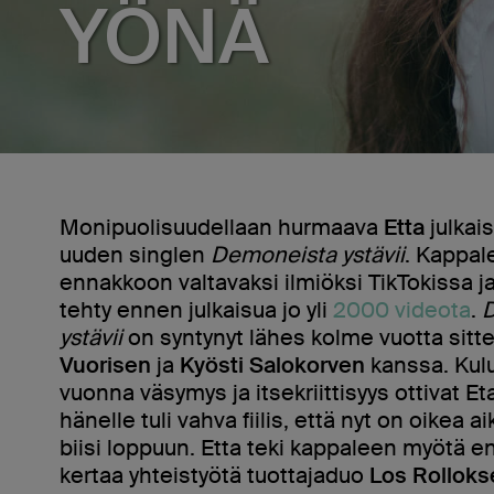
YÖNÄ
Monipuolisuudellaan hurmaava
Etta
julka
uuden singlen
Demoneista ystävii
. Kappal
ennakkoon valtavaksi ilmiöksi TikTokissa j
tehty ennen julkaisua jo yli
2000 videota
.
ystävii
on syntynyt lähes kolme vuotta sit
Vuorisen
ja
Kyösti Salokorven
kanssa. Kul
vuonna väsymys ja itsekriittisyys ottivat Eta
hänelle tuli vahva fiilis, että nyt on oikea 
biisi loppuun. Etta teki kappaleen myötä 
kertaa yhteistyötä tuottajaduo
Los Rolloks