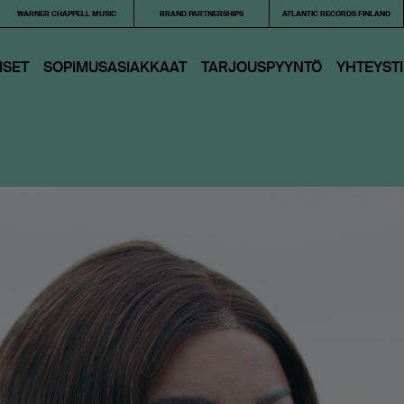
WARNER CHAPPELL MUSIC
BRAND PARTNERSHIPS
ATLANTIC RECORDS FINLAND
ISET
SOPIMUSASIAKKAAT
TARJOUS­PYYNTÖ
YHTEYST