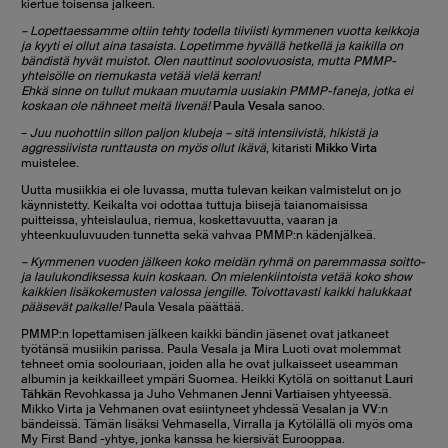
kiertue toisensa jälkeen.
– Lopettaessamme oltiin tehty todella tiiviisti kymmenen vuotta keikkoja
ja kyyti ei ollut aina tasaista. Lopetimme hyvällä hetkellä ja kaikilla on
bändistä hyvät muistot. Olen nauttinut soolovuosista, mutta PMMP-
yhteisölle on riemukasta vetää vielä kerran!
Ehkä sinne on tullut mukaan muutamia uusiakin PMMP-faneja, jotka ei
koskaan ole nähneet meitä livenä!
Paula Vesala
sanoo.
–
Juu nuohottiin sillon paljon klubeja – sitä intensiivistä, hikistä ja
aggressiivista runttausta on myös ollut ikävä
, kitaristi
Mikko Virta
muistelee.
Uutta musiikkia ei ole luvassa, mutta tulevan keikan valmistelut on jo
käynnistetty. Keikalta voi odottaa tuttuja biisejä taianomaisissa
puitteissa, yhteislaulua, riemua, koskettavuutta, vaaran ja
yhteenkuuluvuuden tunnetta sekä vahvaa PMMP:n kädenjälkeä.
– Kymmenen vuoden jälkeen koko meidän ryhmä on paremmassa soitto-
ja laulukondiksessa kuin koskaan. On mielenkiintoista vetää koko show
kaikkien lisäkokemusten valossa jengille. Toivottavasti kaikki halukkaat
pääsevät paikalle!
Paula Vesala päättää.
PMMP:n lopettamisen jälkeen kaikki bändin jäsenet ovat jatkaneet
työtänsä musiikin parissa. Paula Vesala ja Mira Luoti ovat molemmat
tehneet omia soolouriaan, joiden alla he ovat julkaisseet useamman
albumin ja keikkailleet ympäri Suomea. Heikki Kytölä on soittanut
Lauri
Tähkän
Revohkassa ja Juho Vehmanen
Jenni Vartiaisen
yhtyeessä.
Mikko Virta ja Vehmanen ovat esiintyneet yhdessä Vesalan ja
VV
:n
bändeissä. Tämän lisäksi Vehmasella, Virralla ja Kytölällä oli myös oma
My First Band -yhtye, jonka kanssa he kiersivät Eurooppaa.