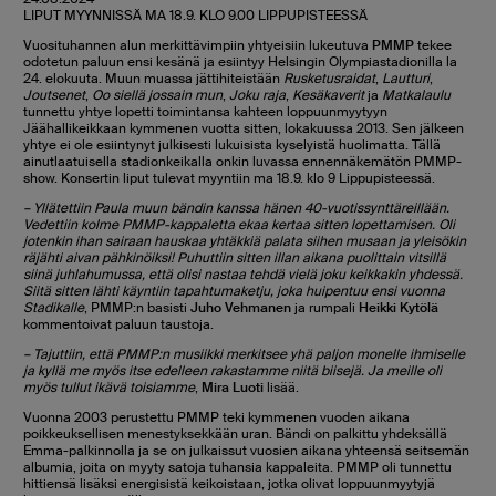
LIPUT MYYNNISSÄ MA 18.9. KLO 9.00 LIPPUPISTEESSÄ
Vuosituhannen alun merkittävimpiin yhtyeisiin lukeutuva
PMMP
tekee
odotetun paluun ensi kesänä ja esiintyy Helsingin Olympiastadionilla la
24. elokuuta. Muun muassa jättihiteistään
Rusketusraidat
,
Lautturi
,
Joutsenet
,
Oo siellä jossain mun
,
Joku raja
,
Kesäkaverit
ja
Matkalaulu
tunnettu yhtye lopetti toimintansa kahteen loppuunmyytyyn
Jäähallikeikkaan kymmenen vuotta sitten, lokakuussa 2013. Sen jälkeen
yhtye ei ole esiintynyt julkisesti lukuisista kyselyistä huolimatta. Tällä
ainutlaatuisella stadionkeikalla onkin luvassa ennennäkemätön PMMP-
show. Konsertin liput tulevat myyntiin ma 18.9. klo 9 Lippupisteessä.
– Yllätettiin Paula muun bändin kanssa hänen 40-vuotissynttäreillään.
Vedettiin kolme PMMP-kappaletta ekaa kertaa sitten lopettamisen. Oli
jotenkin ihan sairaan hauskaa yhtäkkiä palata siihen musaan ja yleisökin
räjähti aivan pähkinöiksi! Puhuttiin sitten illan aikana puolittain vitsillä
siinä juhlahumussa, että olisi nastaa tehdä vielä joku keikkakin yhdessä.
Siitä sitten lähti käyntiin tapahtumaketju, joka huipentuu ensi vuonna
Stadikalle
, PMMP:n basisti
Juho Vehmanen
ja rumpali
Heikki Kytölä
kommentoivat paluun taustoja.
– Tajuttiin, että PMMP:n musiikki merkitsee yhä paljon monelle ihmiselle
ja kyllä me myös itse edelleen rakastamme niitä biisejä. Ja meille oli
myös tullut ikävä toisiamme
,
Mira Luoti
lisää.
Vuonna 2003 perustettu PMMP teki kymmenen vuoden aikana
poikkeuksellisen menestyksekkään uran. Bändi on palkittu yhdeksällä
Emma-palkinnolla ja se on julkaissut vuosien aikana yhteensä seitsemän
albumia, joita on myyty satoja tuhansia kappaleita. PMMP oli tunnettu
hittiensä lisäksi energisistä keikoistaan, jotka olivat loppuunmyytyjä