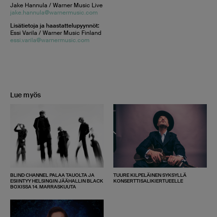
Jake Hannula / Warner Music Live
jake.hannula@warnermusic.com
Lisätietoja ja haastattelupyynnöt:
Essi Varila / Warner Music Finland
essi.varila@warnermusic.com
Lue myös
BLIND CHANNEL PALAA TAUOLTA JA
TUURE KILPELÄINEN SYKSYLLÄ
ESIINTYY HELSINGIN JÄÄHALLIN BLACK
KONSERTTISALIKIERTUEELLE
BOXISSA 14. MARRASKUUTA