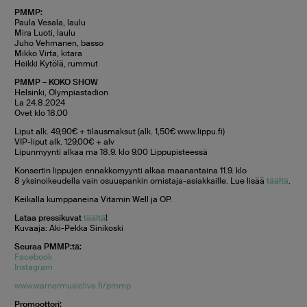
PMMP:
Paula Vesala, laulu
Mira Luoti, laulu
Juho Vehmanen, basso
Mikko Virta, kitara
Heikki Kytölä, rummut
PMMP – KOKO SHOW
Helsinki, Olympiastadion
La 24.8.2024
Ovet klo 18.00
Liput alk. 49,90€ + tilausmaksut (alk. 1,50€ www.lippu.fi)
VIP-liput alk. 129,00€ + alv
Lipunmyynti alkaa ma 18.9. klo 9.00 Lippupisteessä
Konsertin lippujen ennakkomyynti alkaa maanantaina 11.9. klo
8 yksinoikeudella vain osuuspankin omistaja-asiakkaille. Lue lisää
täältä
.
Keikalla kumppaneina Vitamin Well ja OP.
Lataa pressikuvat
täältä
!
Kuvaaja: Aki-Pekka Sinikoski
Seuraa PMMP:tä:
Facebook
Instagram
www.warnermusiclive.fi/pmmp
Promoottori: