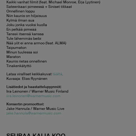
Kaikki vanhat filmit (feat. Michael Monroe, Erja Lyytinen)
Sateenkaari pimeessä + Siniset tikkaat
Onnellinen loppu
Niin kaunis on hiljaisuus
Kylmä ilman sua
Joku jonka vuoksi kuolla
En pelkää pimeää
Tanssii itsensä kanssa
Tule lähemmäs beibi
Nää yöt ei anna armoo (feat. ALMA)
Taipumaton
Minun tuulessa soi
Maraton
Kaunis rietas onnellinen
Tinakenkätyttö
Lataa viralliset keikkakuvat
täältä
.
Kuvaaja: Elias Ryynänen
Lisätiedot ja haastattelupyynnöt:
Iira Leinonen / Warner Music Finland
iira.leinonen@warnermusic.com
Konsertin promoottori:
Jake Hannula / Warner Music Live
jake.hannula@warnermusic.com
SEURAA KAIJA KOO