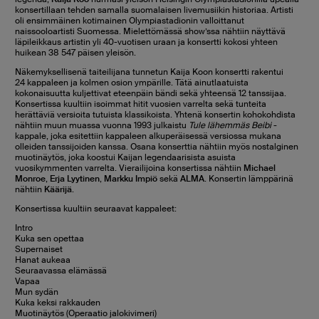
konsertillaan tehden samalla suomalaisen livemusiikin historiaa. Artisti
oli ensimmäinen kotimainen Olympiastadionin valloittanut
naissooloartisti Suomessa. Mielettömässä show’ssa nähtiin näyttävä
läpileikkaus artistin yli 40-vuotisen uraan ja konsertti kokosi yhteen
huikean 38 547 päisen yleisön.
Näkemyksellisenä taiteilijana tunnetun Kaija Koon konsertti rakentui
24 kappaleen ja kolmen osion ympärille. Tätä ainutlaatuista
kokonaisuutta kuljettivat eteenpäin bändi sekä yhteensä 12 tanssijaa.
Konsertissa kuultiin isoimmat hitit vuosien varrelta sekä tunteita
herättäviä versioita tutuista klassikoista. Yhtenä konsertin kohokohdista
nähtiin muun muassa vuonna 1993 julkaistu
Tule lähemmäs Beibi
-
kappale, joka esitettiin kappaleen alkuperäisessä versiossa mukana
olleiden tanssijoiden kanssa. Osana konserttia nähtiin myös nostalginen
muotinäytös, joka koostui Kaijan legendaarisista asuista
vuosikymmenten varrelta. Vierailijoina konsertissa nähtiin
Michael
Monroe
,
Erja Lyytinen
,
Markku Impiö
sekä
ALMA
. Konsertin lämppärinä
nähtiin
Käärijä
.
Konsertissa kuultiin seuraavat kappaleet:
Intro
Kuka sen opettaa
Supernaiset
Hanat aukeaa
Seuraavassa elämässä
Vapaa
Mun sydän
Kuka keksi rakkauden
Muotinäytös (Operaatio jalokivimeri)