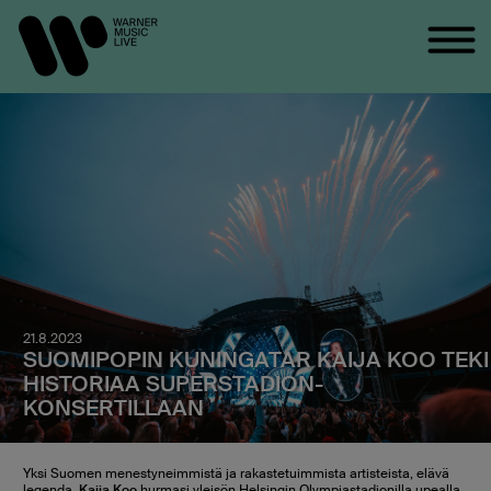
21.8.2023
SUOMIPOPIN KUNINGATAR KAIJA KOO TEKI
HISTORIAA SUPERSTADION-
KONSERTILLAAN
Yksi Suomen menestyneimmistä ja rakastetuimmista artisteista, elävä
legenda,
Kaija Koo
hurmasi yleisön Helsingin Olympiastadionilla upealla