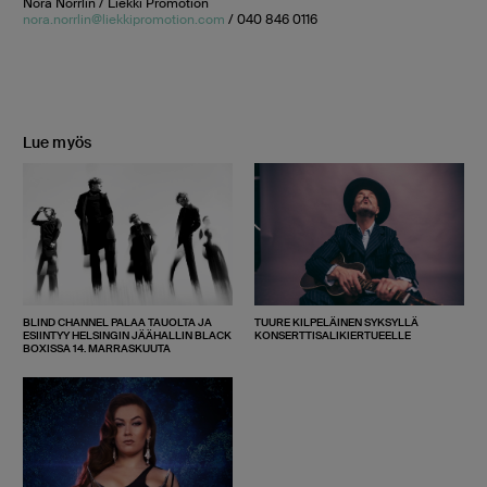
Nora Norrlin / Liekki Promotion
nora.norrlin@liekkipromotion.com
/ 040 846 0116
Lue myös
BLIND CHANNEL PALAA TAUOLTA JA
TUURE KILPELÄINEN SYKSYLLÄ
ESIINTYY HELSINGIN JÄÄHALLIN BLACK
KONSERTTISALIKIERTUEELLE
BOXISSA 14. MARRASKUUTA