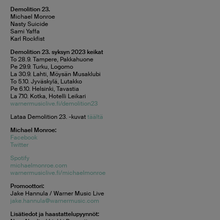
Demolition 23.
Michael Monroe
Nasty Suicide
Sami Yaffa
Karl Rockfist
Demolition 23. syksyn 2023 keikat
To 28.9. Tampere, Pakkahuone
Pe 29.9. Turku, Logomo
La 30.9. Lahti, Möysän Musaklubi
To 5.10. Jyväskylä, Lutakko
Pe 6.10. Helsinki, Tavastia
La 7.10. Kotka, Hotelli Leikari
warnermusiclive.fi/demolition23
Lataa Demolition 23. -kuvat
täältä
Michael Monroe:
Facebook
Twitter
Spotify
michaelmonroe.com
warnermusiclive.fi/michaelmonroe
Promoottori:
Jake Hannula / Warner Music Live
jake.hannula@warnermusic.com
Lisätiedot ja haastattelupyynnöt: