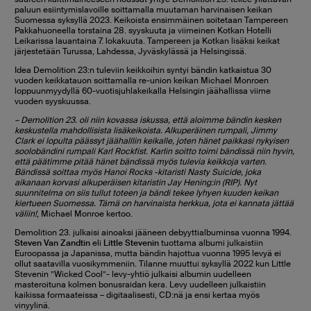
paluun esiintymislavoille soittamalla muutaman harvinaisen keikan
Suomessa syksyllä 2023. Keikoista ensimmäinen soitetaan Tampereen
Pakkahuoneella torstaina 28. syyskuuta ja viimeinen Kotkan Hotelli
Leikarissa lauantaina 7. lokakuuta. Tampereen ja Kotkan lisäksi keikat
järjestetään Turussa, Lahdessa, Jyväskylässä ja Helsingissä.
Idea Demolition 23:n tuleviin keikkoihin syntyi bändin katkaistua 30
vuoden keikkatauon soittamalla re-union keikan Michael Monroen
loppuunmyydyllä 60-vuotisjuhlakeikalla Helsingin jäähallissa viime
vuoden syyskuussa.
– Demolition 23. oli niin kovassa iskussa, että aloimme bändin kesken
keskustella mahdollisista lisäkeikoista. Alkuperäinen rumpali, Jimmy
Clark ei lopulta päässyt jäähalllin keikalle, joten hänet paikkasi nykyisen
soolobändini rumpali Karl Rockfist. Karlin soitto toimi bändissä niin hyvin,
että päätimme pitää hänet bändissä myös tulevia keikkoja varten.
Bändissä soittaa myös Hanoi Rocks -kitaristi Nasty Suicide, joka
aikanaan korvasi alkuperäisen kitaristin Jay Hening:in (RIP). Nyt
suunnitelma on siis tullut toteen ja bändi tekee lyhyen kuuden keikan
kiertueen Suomessa. Tämä on harvinaista herkkua, jota ei kannata jättää
väliin!
, Michael Monroe kertoo.
Demolition 23. julkaisi ainoaksi jääneen debyyttialbuminsa vuonna 1994.
Steven Van Zandtin
eli
Little Stevenin
tuottama albumi julkaistiin
Euroopassa ja Japanissa, mutta bändin hajottua vuonna 1995 levyä ei
ollut saatavilla vuosikymmeniin. Tilanne muuttui syksyllä 2022 kun Little
Stevenin ”Wicked Cool”- levy-yhtiö julkaisi albumin uudelleen
masteroituna kolmen bonusraidan kera. Levy uudelleen julkaistiin
kaikissa formaateissa – digitaalisesti, CD:nä ja ensi kertaa myös
vinyylinä.