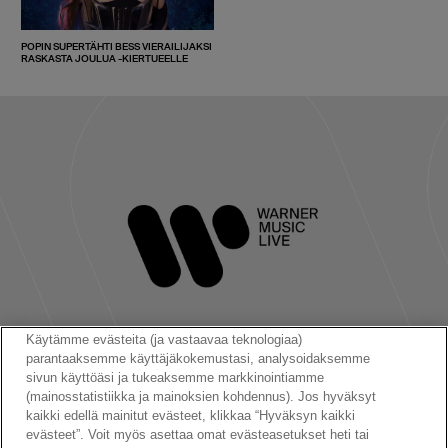
POPIN SUPERTÄHTI BESS VIERAILIJAKSI
RASKASTA JOULUA -KIERTUEELLE
Käytämme evästeita (ja vastaavaa teknologiaa)
parantaaksemme käyttäjäkokemustasi, analysoidaksemme
Seuraa meitä:
sivun käyttöäsi ja tukeaksemme markkinointiamme
(mainosstatistiikka ja mainoksien kohdennus). Jos hyväksyt
kaikki edellä mainitut evästeet, klikkaa “Hyväksyn kaikki
evästeet”. Voit myös asettaa omat evästeasetukset heti tai