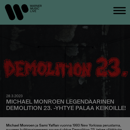
28.3.2023
MICHAEL MONROEN LEGENDAARINEN
DEMOLITION 23. -YHTYE PALAA KEIKOILLE!
Michael Monroen
ja
Sami Yaffan
vuonna 1993 New Yorkissa perustama,
suureen kulttimaineeseen noussut yhtye Demolition 23. tekee yllättävän