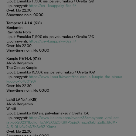
Liput: Ennakko 11,50€ sis. palvelumaksu / Ovelta 12€
Lipunmyynti:
https://xn--kauppaky-6za.fi/
Ovet: klo 22.00
Showtime noin: 00.00
Tampere LA 1.4. (K18)
Benjamin
Ravintola Poro
Liput: Ennakko 11,50€ sis. palvelumaksu / Ovelta 12€
Lipunmyynti:
https://xn--kauppaky-6za.fi/
Ovet: klo 22.00
Showtime noin: klo 00.00
Kuopio PE 14.4. (K18)
ANI & Benjamin
The Circus Kuopio
Liput: Ennakko 15,50€ sis. palvelumaksu / Ovelta 16€
Lipunmyynti:
https://www.lippu.fi/event/the-circus-kuopio-the-circus-
kuopio-16780198/
Ovet: klo 22.30
Showtime noin: klo 00.00
Lahti LA 15.4. (K18)
ANI & Benjamin
Wintti
Liput: Ennakko 13€ sis. palvelumaksu / Ovelta 15€
Lipunmyynti:
https://www.kickets.com/event/38/mayhem-viralliset-
jatkot-2023?fbclid=IwAR3XQ2OK8ltP5pjqXmqzn3aEFZpIb_I8cM-
A_5ji0Uv3x2bN7hSx8Z-Xbms
Ovet: klo 22.00