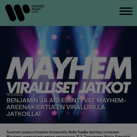
14.3.2023
BENJAMIN JA ANI ESIINTYVÄT MAYHEM-
AREENAKIERTUEEN VIRALLISILLA
JATKOILLA!
Suomen popkuninkaaksi tituleerattu
Antti Tuisku
starttaa viimeisen
Mayhem-areenakiertueensa perjantaina 31.3. Tampereen Nokia Arenalta!