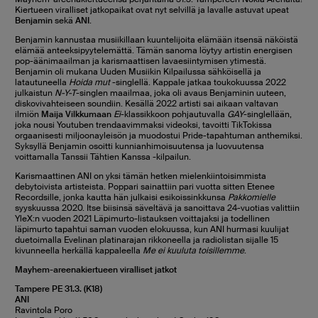
Kiertueen viralliset jatkopaikat ovat nyt selvillä ja lavalle astuvat upeat
Benjamin
sekä
ANI
.
Benjamin kannustaa musiikillaan kuuntelijoita elämään itsensä näköistä
elämää anteeksipyytelemättä. Tämän sanoma löytyy artistin energisen
pop-äänimaailman ja karismaattisen lavaesiintymisen ytimestä.
Benjamin oli mukana Uuden Musiikin Kilpailussa sähköisellä ja
latautuneella
Hoida mut
-singlellä. Kappale jatkaa toukokuussa 2022
julkaistun
N-Y-T
-singlen maailmaa, joka oli avaus Benjaminin uuteen,
diskovivahteiseen soundiin. Kesällä 2022 artisti sai aikaan valtavan
ilmiön
Maija Vilkkumaan
Ei
-klassikkoon pohjautuvalla
GAY
-singlellään,
joka nousi Youtuben trendaavimmaksi videoksi, tavoitti TikTokissa
orgaanisesti miljoonayleisön ja muodostui Pride-tapahtuman anthemiksi.
Syksyllä Benjamin osoitti kunnianhimoisuutensa ja luovuutensa
voittamalla Tanssii Tähtien Kanssa -kilpailun.
Karismaattinen ANI on yksi tämän hetken mielenkiintoisimmista
debytoivista artisteista. Poppari sainattiin pari vuotta sitten Etenee
Recordsille, jonka kautta hän julkaisi esikoissinkkunsa
Pakkomielle
syyskuussa 2020. Itse biisinsä säveltävä ja sanoittava 24-vuotias valittiin
YleX:n vuoden 2021 Läpimurto-listauksen voittajaksi ja todellinen
läpimurto tapahtui saman vuoden elokuussa, kun ANI hurmasi kuulijat
duetoimalla Evelinan platinarajan rikkoneella ja radiolistan sijalle 15
kivunneella herkällä kappaleella
Me ei kuuluta toisillemme
.
Mayhem-areenakiertueen viralliset jatkot
Tampere PE 31.3. (K18)
ANI
Ravintola Poro