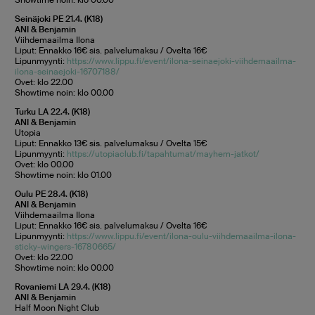
Showtime noin: klo 00.00
Seinäjoki PE 21.4. (K18)
ANI & Benjamin
Viihdemaailma Ilona
Liput: Ennakko 16€ sis. palvelumaksu / Ovelta 16€
Lipunmyynti:
https://www.lippu.fi/event/ilona-seinaejoki-viihdemaailma-
ilona-seinaejoki-16707188/
Ovet: klo 22.00
Showtime noin: klo 00.00
Turku LA 22.4. (K18)
ANI & Benjamin
Utopia
Liput: Ennakko 13€ sis. palvelumaksu / Ovelta 15€
Lipunmyynti:
https://utopiaclub.fi/tapahtumat/mayhem-jatkot/
Ovet: klo 00.00
Showtime noin: klo 01.00
Oulu PE 28.4. (K18)
ANI & Benjamin
Viihdemaailma Ilona
Liput: Ennakko 16€ sis. palvelumaksu / Ovelta 16€
Lipunmyynti:
https://www.lippu.fi/event/ilona-oulu-viihdemaailma-ilona-
sticky-wingers-16780665/
Ovet: klo 22.00
Showtime noin: klo 00.00
Rovaniemi LA 29.4. (K18)
ANI & Benjamin
Half Moon Night Club