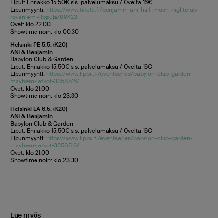
Liput: Ennakko 15,50€ sis. palvelumaksu / Ovelta 16€
Lipunmyynti:
https://www.tiketti.fi/benjamin-ani-half-moon-nightclub-
rovaniemi-lippuja/89423
Ovet: klo 22.00
Showtime noin: klo 00.30
Helsinki PE 5.5. (K20)
ANI & Benjamin
Babylon Club & Garden
Liput: Ennakko 15,50€ sis. palvelumaksu / Ovelta 16€
Lipunmyynti:
https://www.lippu.fi/eventseries/babylon-club-garden-
mayhem-jatkot-3358516/
Ovet: klo 21.00
Showtime noin: klo 23.30
Helsinki LA 6.5. (K20)
ANI & Benjamin
Babylon Club & Garden
Liput: Ennakko 15,50€ sis. palvelumaksu / Ovelta 16€
Lipunmyynti:
https://www.lippu.fi/eventseries/babylon-club-garden-
mayhem-jatkot-3358516/
Ovet: klo 21.00
Showtime noin: klo 23.30
Lue myös