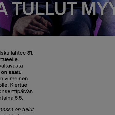
A TULLUT MYY
isku
lähtee 31.
tueelle.
valtavasta
 on saatu
on viimeinen
olle. Kiertue
onserttipäivän
ntaina 6.5.
essa on tullut