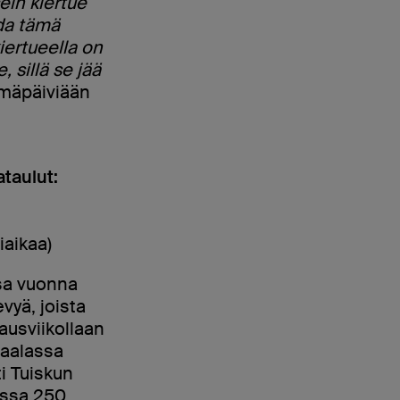
sein kiertue
da tämä
iertueella on
, sillä se jää
ymäpäiviään
taulut:
iaikaa)
nsa vuonna
vyä, joista
vausviikollaan
gaalassa
ti Tuiskun
issa 250