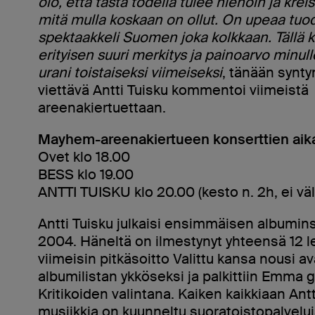
olo, että tästä todella tulee hienoin ja krei
mitä mulla koskaan on ollut. On upeaa tuo
spektaakkeli Suomen joka kolkkaan. Tällä k
erityisen suuri merkitys ja painoarvo minulle
urani toistaiseksi viimeiseksi
, tänään synt
viettävä Antti Tuisku kommentoi viimeistä
areenakiertuettaan.
Mayhem-areenakiertueen konserttien aika
Ovet klo 18.00
BESS klo 19.00
ANTTI TUISKU klo 20.00 (kesto n. 2h, ei väl
Antti Tuisku julkaisi ensimmäisen albumi
2004. Häneltä on ilmestynyt yhteensä 12 le
viimeisin pitkäsoitto Valittu kansa nousi a
albumilistan ykköseksi ja palkittiin Emma 
Kritikoiden valintana. Kaiken kaikkiaan Ant
musiikkia on kuunneltu suoratoistopalvelu