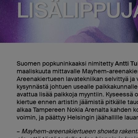
LISÄLIPPUJ
Suomen popkuninkaaksi nimitetty
Antti Tu
maaliskuuta mittavalle Mayhem-areenakier
Areenakiertueen lavatekniikan selvittyä ja 
kysynnästä johtuen usealle paikkakunnalle
avattua lisää paikkoja myyntiin. Kyseessä 
kiertue ennen artistin jäämistä pitkälle tau
alkaa Tampereen Nokia Arenalta kahden k
voimin, ja päättyy Helsingin jäähallille laua
–
Mayhem-areenakiertueen showta rakenta