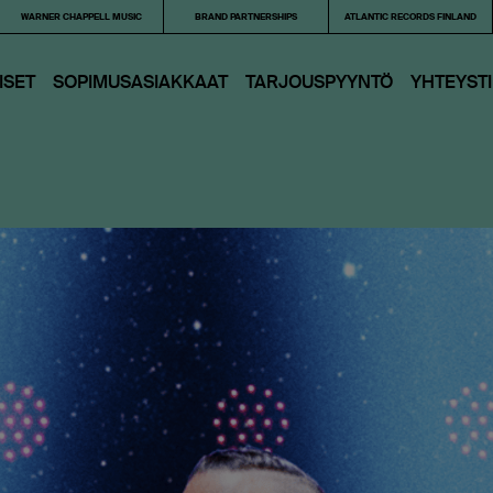
WARNER CHAPPELL MUSIC
BRAND PARTNERSHIPS
ATLANTIC RECORDS FINLAND
ISET
SOPIMUSASIAKKAAT
TARJOUS­PYYNTÖ
YHTEYST