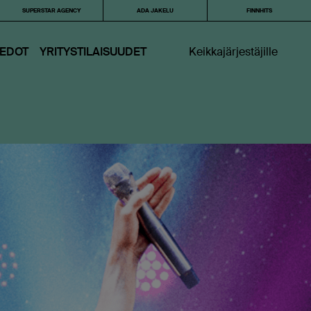
SUPERSTAR AGENCY
ADA JAKELU
FINNHITS
IEDOT
YRITYSTILAISUUDET
Keikkajärjestäjille