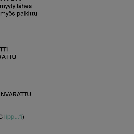
 myyty lähes
 myös palkittu
TTI
ARATTU
UUNVARATTU
 €
lippu.fi
)