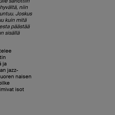
lle sanottiin
hyvältä, niin
tuntuu. Joskus
u kuin mitä
eesta päästää
n sisällä
ttelee
tin
 ja
an jazz-
 nuoren naisen
pilke
imivat isot