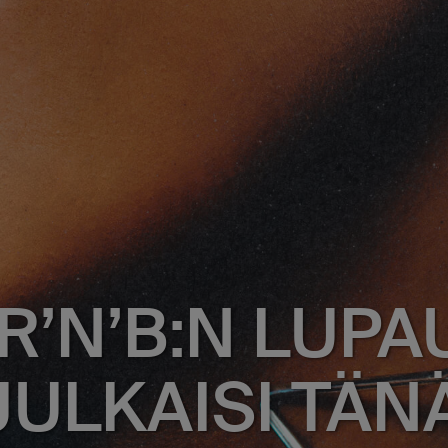
R’N’B:N LUPA
JULKAISI TÄN