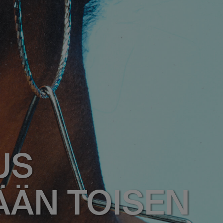
US
ÄÄN TOISEN