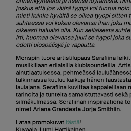
onnenkyyneleitä ja itsensä löytämistä. Minu
joskus että jos väärä tyyppi voi tuntua noin 
mieti kuinka hyvältä se oikea tyyppi sitten 
suhteessa voi kokea olevansa ihan joku mu
oikeasti haluaisi olla. Kun sellaisesta suht
irti, huomaa olevansa juuri se tyyppi joka su
odotti ulospääsyä ja vapautta.
Monspin tuore artistilupaus Serafiina leiki
musiikillaan erilaisilla klubisoundeilla. Artis
ainutlaatuisessa, pehmeässä lauluäänessä
tulkinnassa kuuluu kaikuja hänen taustasta
laulajana. Serafiina kuvittaa kappaleillaan
tarinoita ja tunteita samaistuttavasti sekä 
silmäkulmassa. Serafiinan inspiraationa to
nimet
Ariana Grandesta
Jorja Smithiin
.
Lataa promokuvat
tästä
!
Kuvaaja: Lumi Hartikainen