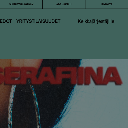
SUPERSTAR AGENCY
ADA JAKELU
FINNHITS
IEDOT
YRITYSTILAISUUDET
Keikkajärjestäjille