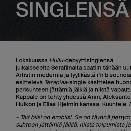
SINGLENSÄ
Lokakuussa
Hullu-
debyyttisinglensä
julkaisseelta
Serafiinalta
saatiin tänään uut
Artistin modernia ja tyylikästä r’n’b soundi
esittelevä
Terapiaa
-single käsittelee huo
parisuhteen jättämiä jälkiä ja niistä vapaut
Kappale on tehty yhdessä
Anin
,
Aleksante
Hulkon
ja
Elias Hjelmin
kanssa. Kuuntele
T
– Tää biisi on erobiisi. Se on täynnä pettym
suhteen jättämiä jälkiä, niistä toipumista ja