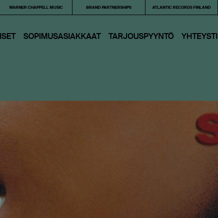
WARNER CHAPPELL MUSIC
BRAND PARTNERSHIPS
ATLANTIC RECORDS FINLAND
ISET
SOPIMUSASIAKKAAT
TARJOUS­PYYNTÖ
YHTEYST