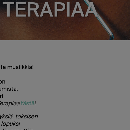
 TERAPIAA
ta musiikkia!
a
non
umista.
ri
erapiaa
tästä
!
yksiä, toksisen
 lopuksi