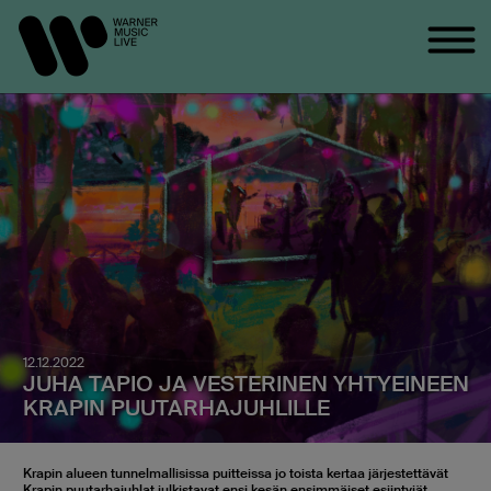
12.12.2022
JUHA TAPIO JA VESTERINEN YHTYEINEEN
KRAPIN PUUTARHAJUHLILLE
Krapin alueen tunnelmallisissa puitteissa jo toista kertaa järjestettävät
Krapin puutarhajuhlat julkistavat ensi kesän ensimmäiset esiintyjät.