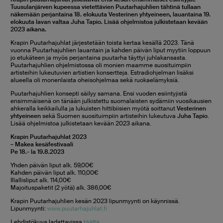
Tuusulanjärven kupeessa vietettävien Puutarhajuhlien tähtinä tullaan
näkemään perjantaina 18. elokuuta Vesterinen yhtyeineen, lauantaina 19.
elokuuta lavan valtaa Juha Tapio. Lisää ohjelmistoa julkistetaan kevään
2023 aikana.
Krapin Puutarhajuhlat järjestetään toista kertaa kesällä 2023. Tänä
vuonna Puutarhajuhlien lauantain ja kahden päivän liput myytiin loppuun
jo etukäteen ja myös perjantaina puutarha täyttyi juhlakansasta.
Puutarhajuhlien ohjelmistossa oli monien maamme suosituimpiin
artisteihin lukeutuvien artistien konsertteja. Estradiohjelman lisäksi
alueella oli monenlaista oheisohjelmaa sekä ruokaelämyksiä.
Puutarhajuhlien konsepti säilyy samana. Ensi vuoden esiintyjistä
ensimmäisenä on tänään julkistettu suomalaisten sydämiin vuosikausien
ahkeralla keikkailulla ja lukuisten hittibiisien myötä soittanut
Vesterinen
yhtyeineen
sekä Suomen suosituimpiin artisteihin lukeutuva
Juha Tapio
.
Lisää ohjelmistoa julkistetaan kevään 2023 aikana.
Krapin Puutarhajuhlat 2023
– Makea kesäfestivaali
Pe 18.- la 19.8.2023
Yhden päivän liput alk. 59,00€
Kahden päivän liput alk. 110,00€
Illallisliput alk. 114,00€
Majoituspaketit (2 yötä) alk. 386,00€
Krapin Puutarhajuhlien kesän 2023 lipunmyynti on käynnissä.
Lipunmyynti:
www.puutarhajuhlat.fi
Lehdistökuva ladattavissa
täältä
.