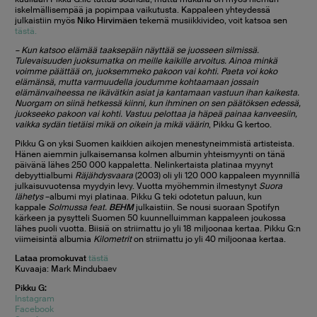
iskelmällisempää ja popimpaa vaikutusta. Kappaleen yhteydessä
julkaistiin myös
Niko Hirvimäen
tekemä musiikkivideo, voit katsoa sen
tästä.
– Kun katsoo elämää taaksepäin näyttää se juosseen silmissä.
Tulevaisuuden juoksumatka on meille kaikille arvoitus. Ainoa minkä
voimme päättää on, juoksemmeko pakoon vai kohti. Paeta voi koko
elämänsä, mutta varmuudella joudumme kohtaamaan jossain
elämänvaiheessa ne ikävätkin asiat ja kantamaan vastuun ihan kaikesta.
Nuorgam on siinä hetkessä kiinni, kun ihminen on sen päätöksen edessä,
juokseeko pakoon vai kohti. Vastuu pelottaa ja häpeä painaa kanveesiin,
vaikka sydän tietäisi mikä on oikein ja mikä väärin
, Pikku G kertoo.
Pikku G on yksi Suomen kaikkien aikojen menestyneimmistä artisteista.
Hänen aiemmin julkaisemansa kolmen albumin yhteismyynti on tänä
päivänä lähes 250 000 kappaletta. Nelinkertaista platinaa myynyt
debyyttialbumi
Räjähdysvaara
(2003) oli yli 120 000 kappaleen myynnillä
julkaisuvuotensa myydyin levy. Vuotta myöhemmin ilmestynyt
Suora
lähetys
–albumi myi platinaa. Pikku G teki odotetun paluun, kun
kappale
Solmussa feat.
BEHM
julkaistiin. Se nousi suoraan Spotifyn
kärkeen ja pysytteli Suomen 50 kuunnelluimman kappaleen joukossa
lähes puoli vuotta. Biisiä on striimattu jo yli 18 miljoonaa kertaa. Pikku G:n
viimeisintä albumia
Kilometrit
on striimattu jo yli 40 miljoonaa kertaa.
Lataa promokuvat
tästä
Kuvaaja: Mark Mindubaev
Pikku G:
Instagram
Facebook