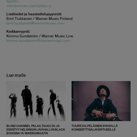
Spotify
warnermusic.com/pikku-g
Lisätiedot ja haastattelupyynnöt:
Emil Tiukkanen / Warner Music Finland
emil.tiukkanen@warnermusic.com
Keikkamyynti:
Kimmo Sundström / Warner Music Live
kimmo.sundstrom@warnermusic.com
Lue myös
BLIND CHANNEL PALAA TAUOLTA JA
TUURE KILPELÄINEN SYKSYLLÄ
ESIINTYY HELSINGIN JÄÄHALLIN BLACK
KONSERTTISALIKIERTUEELLE
BOXISSA 14. MARRASKUUTA