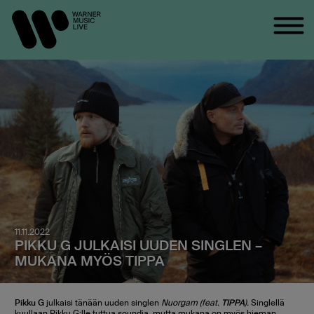
11.11.2022
PIKKU G JULKAISI UUDEN SINGLEN –
MUKANA MYÖS TIPPA
Pikku G
julkaisi tänään uuden singlen
Nuorgam (feat.
TIPPA
).
Singlellä
kuullaan Pikku G:lle tuttua soundia, mutta mukana on myös hieman