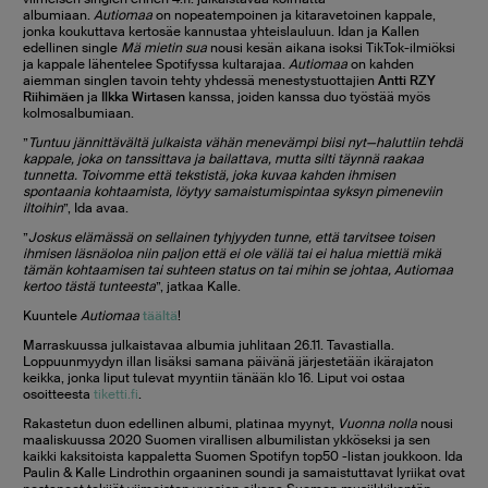
albumiaan.
Autiomaa
on nopeatempoinen ja kitaravetoinen kappale,
jonka koukuttava kertosäe kannustaa yhteislauluun. Idan ja Kallen
edellinen single
Mä mietin sua
nousi kesän aikana isoksi TikTok-ilmiöksi
ja kappale lähentelee Spotifyssa kultarajaa.
Autiomaa
on kahden
aiemman singlen tavoin tehty yhdessä menestystuottajien
Antti RZY
Riihimäen
ja
Ilkka Wirtasen
kanssa, joiden kanssa duo työstää myös
kolmosalbumiaan.
”
Tuntuu jännittävältä julkaista vähän menevämpi biisi nyt—haluttiin tehdä
kappale, joka on tanssittava ja bailattava, mutta silti täynnä raakaa
tunnetta. Toivomme että tekstistä, joka kuvaa kahden ihmisen
spontaania kohtaamista, löytyy samaistumispintaa syksyn pimeneviin
iltoihin
”, Ida avaa.
”
Joskus elämässä on sellainen tyhjyyden tunne, että tarvitsee toisen
ihmisen läsnäoloa niin paljon että ei ole väliä tai ei halua miettiä mikä
tämän kohtaamisen tai suhteen status on tai mihin se johtaa, Autiomaa
kertoo tästä tunteesta
”, jatkaa Kalle.
Kuuntele
Autiomaa
täältä
!
Marraskuussa julkaistavaa albumia juhlitaan 26.11. Tavastialla.
Loppuunmyydyn illan lisäksi samana päivänä järjestetään ikärajaton
keikka, jonka liput tulevat myyntiin tänään klo 16. Liput voi ostaa
osoitteesta
tiketti.fi
.
Rakastetun duon edellinen albumi, platinaa myynyt,
Vuonna nolla
nousi
maaliskuussa 2020 Suomen virallisen albumilistan ykköseksi ja sen
kaikki kaksitoista kappaletta Suomen Spotifyn top50 -listan joukkoon. Ida
Paulin & Kalle Lindrothin orgaaninen soundi ja samaistuttavat lyriikat ovat