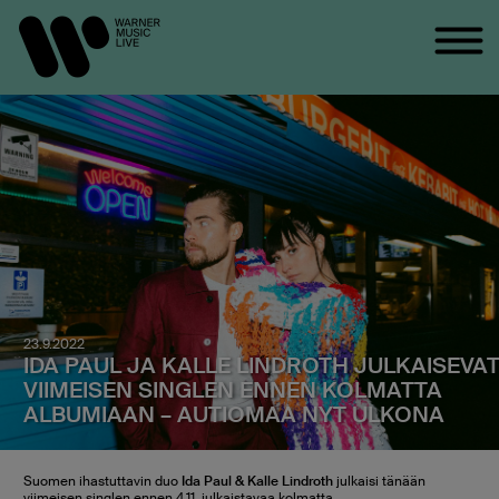
23.9.2022
IDA PAUL JA KALLE LINDROTH JULKAISEVA
VIIMEISEN SINGLEN ENNEN KOLMATTA
ALBUMIAAN – AUTIOMAA NYT ULKONA
Suomen ihastuttavin duo
Ida Paul & Kalle Lindroth
julkaisi tänään
viimeisen singlen ennen 4.11. julkaistavaa kolmatta