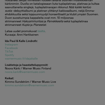
nostaneet tekijät viimeisten vuosien aikana Suomen musiikkikentän
kärkinimiin. Duolla on katalogissaan liuta tuplaplatinaa, platinaa ja kultaa
saavuttaneita singlejä, tuplaplatinarajan rikkonut
Nää kaikki kertoo
susta
-debyyttialbumi ja platinan ylittänyt kakkosalbumi, neljä Emma-
ehdokkuutta sekä loppuunmyydyt konserttisalit ja klubit ympäri Suomen.
Duon suosituimpia kappaleita ovat mm. 10 miljoonaa
striimanneet
Hakuammuntaa
ja
Parvekkeella
sekä tuplaplatinaa
striimanneet
Kupla
ja
Planeetat
.
Lataa uudet promokuvat
täältä
.
Kuvaaja: Anni Hartikainen
Ida Paul & Kalle Lindroth:
Instagram
Facebook
TikTok
Spotify
warnermusic.fi/idajakalle
Lisätietoja ja haastattelupyynnöt:
Noora Kärki / Warner Music Finland
noora.karki@warnermusic.com
Keikat:
Kimmo Sundström / Warner Music Live
kimmo.sundstrom@warnermusic.com