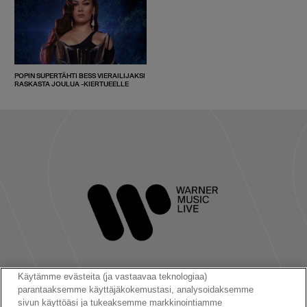
POPIN SUPERTÄHTI BESS VIERAILIJAKSI
RASKASTA JOULUA -KIERTUEELLE
Käytämme evästeita (ja vastaavaa teknologiaa)
parantaaksemme käyttäjäkokemustasi, analysoidaksemme
Seuraa meitä:
sivun käyttöäsi ja tukeaksemme markkinointiamme