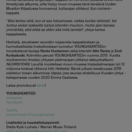
ilmestyvää albumia, jolta löytyy muun muassa tänä keväänä Uuden
Musiikin Kilpailussa hurmannut, kultarajan ylittänyt
Sun numero
-
kappale.
”
Biisi kertoo siitä, kun et saa haluamaasi, vaikka kuinka tahtoisit. Voi
tuntua aluksi raskaalta tyytyä johonkin muuhun, mutta ajan kanssa
ymmärtää, että ehkä se olikin sitä mitä tarvitsit
”, yhtye kertoo
kappaleesta.
Herkistä, akustiseen soundiin nojaavista kappaleistaan ja
hurmoksellisista livekeikoistaan tunnetun YOUNGHEARTEDin
muodostavat laulaja
Reeta Huotarinen
sekä kitaristit
Atte Ranta
ja
Emil
Korkiakoski
. Kolmikko perusti YOUNGHEARTEDin vuonna 2015. Vuotta
myöhemmin ilmestyi yhtyeen platinarajan ylittänyt debyyttialbumi
NUORISYDÄN
. Levyltä muistetaan muun muassa triplaplatinarajan (yli 12
miljoona toistoa) rikkonut hitti
Hetkeksi
. Bändi julkaisi kesäkuussa 2019
odotetun toisen albuminsa
Vapaa
, jota seurasi ehdokkuus Vuoden yhtye -
kategoriassa vuoden 2020 Emma Gaalassa.
Lataa promokuvat
tästä
!
YOUNGHEARTED:
Instagram
Facebook
Spotify
warnermusic.fi/younghearted
Lisätiedot ja haastattelupyynnöt:
Stella Kylä-Liuhala / Warner Music Finland
stella.kyla-liuhala@warnermusic.com