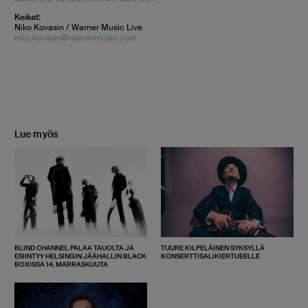
Keikat:
Niko Kovasin / Warner Music Live
niko.kovasin@warnermusic.com
Lue myös
BLIND CHANNEL PALAA TAUOLTA JA
TUURE KILPELÄINEN SYKSYLLÄ
ESIINTYY HELSINGIN JÄÄHALLIN BLACK
KONSERTTISALIKIERTUEELLE
BOXISSA 14. MARRASKUUTA