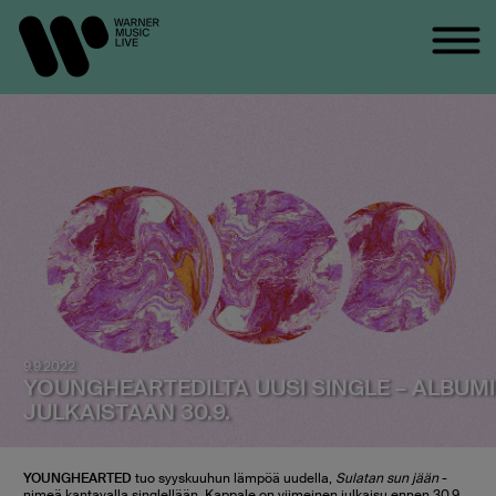
9.9.2022
YOUNGHEARTEDILTA UUSI SINGLE – ALBUMI
JULKAISTAAN 30.9.
YOUNGHEARTED
tuo syyskuuhun lämpöä uudella,
Sulatan sun jään
-
nimeä kantavalla singlellään. Kappale on viimeinen julkaisu ennen 30.9.