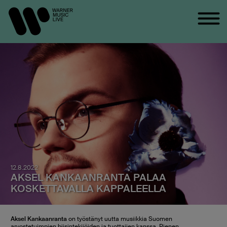
12.8.2022
AKSEL KANKAANRANTA PALAA
KOSKETTAVALLA KAPPALEELLA
Aksel Kankaanranta
on työstänyt uutta musiikkia Suomen
arvostetuimpien biisintekijöiden ja tuottajien kanssa. Pienen