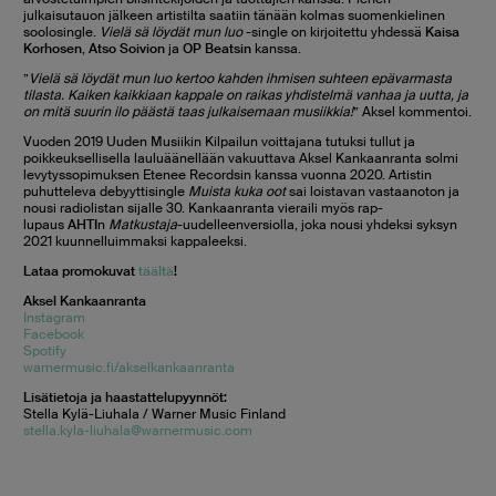
julkaisutauon jälkeen artistilta saatiin tänään kolmas suomenkielinen
soolosingle.
Vielä sä löydät mun luo
-single on kirjoitettu yhdessä
Kaisa
Korhosen
,
Atso Soivion
ja
OP Beatsin
kanssa.
”
Vielä sä löydät mun luo kertoo kahden ihmisen suhteen epävarmasta
tilasta. Kaiken kaikkiaan kappale on raikas yhdistelmä vanhaa ja uutta, ja
on mitä suurin ilo päästä taas julkaisemaan musiikkia!
” Aksel kommentoi.
Vuoden 2019 Uuden Musiikin Kilpailun voittajana tutuksi tullut ja
poikkeuksellisella lauluäänellään vakuuttava Aksel Kankaanranta solmi
levytyssopimuksen Etenee Recordsin kanssa vuonna 2020. Artistin
puhutteleva debyyttisingle
Muista kuka oot
sai loistavan vastaanoton ja
nousi radiolistan sijalle 30. Kankaanranta vieraili myös rap-
lupaus
AHTI
n
Matkustaja
-uudelleenversiolla, joka nousi yhdeksi syksyn
2021 kuunnelluimmaksi kappaleeksi.
Lataa promokuvat
täältä
!
Aksel Kankaanranta
Instagram
Facebook
Spotify
warnermusic.fi/akselkankaanranta
Lisätietoja ja haastattelupyynnöt:
Stella Kylä-Liuhala / Warner Music Finland
stella.kyla-liuhala@warnermusic.com