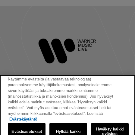
Käytämme evästeita (ja vastaavaa teknologiaa)
parantaaksemme käyttäjäkokemustasi, analysoidaksemme
Seuraa meitä:
sivun käyttöäsi ja tukeaksemme markkinointiamme
(mainosstatistiikka ja mainoksien kohdennus). Jos hyväksyt
kaikki edellä mainitut evästeet, klikkaa “Hyväksyn kaikki
evästeet”. Voit myös asettaa omat evästeasetukset heti tai
myöhemmin klikkaamalla “evästeasetukset”. Lue lisää
Evästekäytäntö
© 2026 Warner Music Finland Oy
Hyväksy kaikki
Evästeasetukset
Hylkää kaikki
|
|
|
Käyttöehdot
Tietosuojakäytäntö
Evästeet
Evästeasetukset
evästeet