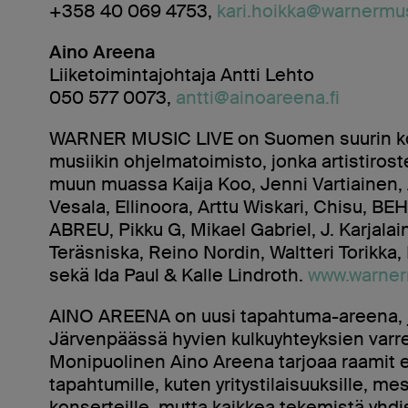
+358 40 069 4753,
kari.hoikka@warnermu
Aino Areena
Liiketoimintajohtaja Antti Lehto
050 577 0073,
antti@ainoareena.fi
WARNER MUSIC LIVE on Suomen suurin k
musiikin ohjelmatoimisto, jonka artistirost
muun muassa Kaija Koo, Jenni Vartiainen, A
Vesala, Ellinoora, Arttu Wiskari, Chisu, BE
ABREU, Pikku G, Mikael Gabriel, J. Karjalai
Teräsniska, Reino Nordin, Waltteri Torikka
sekä Ida Paul & Kalle Lindroth.
www.warnerm
AINO AREENA on uusi tapahtuma-areena, j
Järvenpäässä hyvien kulkuyhteyksien varre
Monipuolinen Aino Areena tarjoaa raamit er
tapahtumille, kuten yritystilaisuuksille, me
konserteille, mutta kaikkea tekemistä yhdi