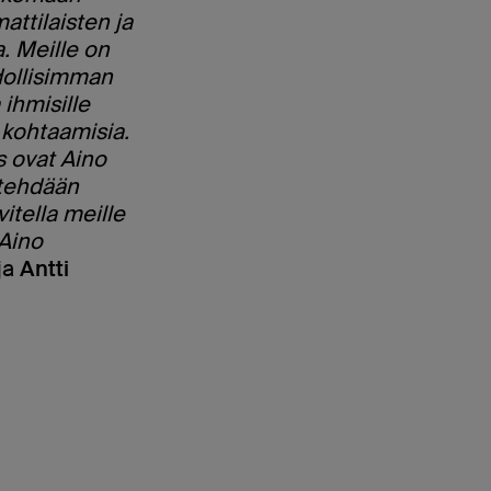
ttilaisten ja
. Meille on
dollisimman
ihmisille
 kohtaamisia.
s ovat Aino
 tehdään
itella meille
Aino
ja
Antti