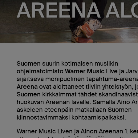
AREENA AL
Suomen suurin kotimaisen musiikin
ohjelmatoimisto
Warner Music Live
ja Jär
sijaitseva monipuolinen tapahtuma-aree
Areena
ovat aloittaneet tiiviin yhteistyön, 
Suomen kirkkaimmat tähdet skandinaavista 
huokuvan Areenan lavalle. Samalla Aino A
askeleen eteenpäin matkallaan Suomen
kiinnostavimmaksi kohtaamispaikaksi.
Warner Music Liven ja Ainon Areenan 1. k