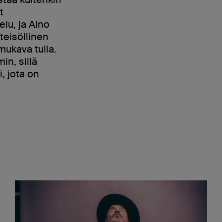
t
lu, ja Aino
teisöllinen
mukava tulla.
in, sillä
, jota on