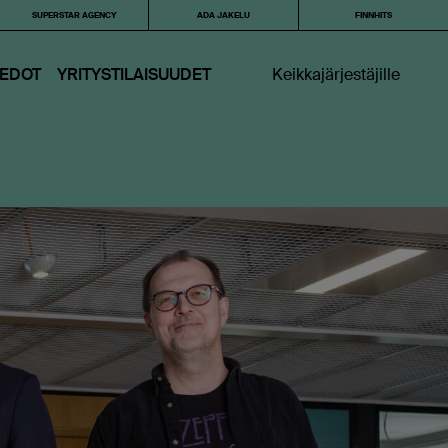
SUPERSTAR AGENCY
ADA JAKELU
FINNHITS
IEDOT
YRITYSTILAISUUDET
Keikkajärjestäjille