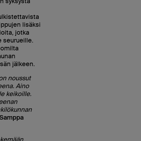
an syksystä
lkistettavista
lippujen lisäksi
oita, jotka
e seurueille.
 omilta
saunan
esän jälkeen.
on noussut
eena. Aino
e keikoille.
reenan
nkilökunnan
Samppa
tekemään