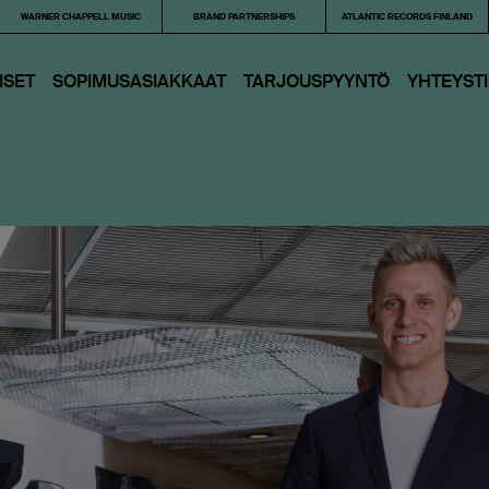
WARNER CHAPPELL MUSIC
BRAND PARTNERSHIPS
ATLANTIC RECORDS FINLAND
ISET
SOPIMUSASIAKKAAT
TARJOUS­PYYNTÖ
YHTEYST