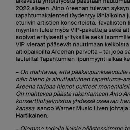
alkavasta yhteistyöstä päästään nauttima
2022 alkaen. Aino Areenan tulevan syksyn
tapahtumakalenteri täydentyy lähiaikoina ju
eturivin artistien konserteista. Tavallisten 
myyntiin tulee myös VIP-paketteja sekä aiti
sopivat erityisesti yrityksille sekä isommill
VIP-vieraat pääsevät nauttimaan keikoista
aitiopaikoilta Areenan parvelta – tai jopa 
lauteilta! Tapahtumien lipunmyynti alkaa k
–
On mahtavaa, että pääkaupunkiseudulle 
näin hieno ja ainutlaatuinen tapahtuma-ar
Areena tarjoaa hienot puitteet monenlaisill
On mahtavaa päästä rakentamaan Aino A
konserttiohjelmistoa yhdessä osaavan he
kanssa
, sanoo Warner Music Liven johtaja
Hartikainen
.
–
Olemme todella iloisia päästessämme 