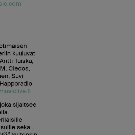
sic.com
otimaisen
eriin kuuluvat
ntti Tuisku,
HM, Cledos,
nen, Suvi
, Happoradio
usiclive.fi
oka sijaitsee
lla.
ilaisille
ssuille sekä
stää kuitenkin