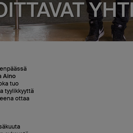
OITTAVAT YHT
venpäässä
na
Aino
joka tuo
tyylikkyyttä
reena ottaa
esäkuuta