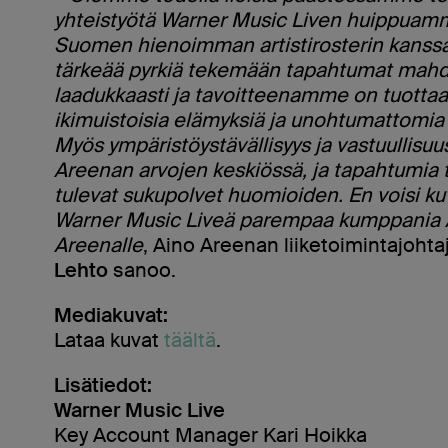
yhteistyötä Warner Music Liven huippuamma
Suomen hienoimman artistirosterin kanssa
tärkeää pyrkiä tekemään tapahtumat mah
laadukkaasti ja tavoitteenamme on tuottaa 
ikimuistoisia elämyksiä ja unohtumattomia
Myös ympäristöystävällisyys ja vastuullisuu
Areenan arvojen keskiössä, ja tapahtumia
tulevat sukupolvet huomioiden. En voisi kuv
Warner Music Liveä parempaa kumppania 
Areenalle
, Aino Areenan liiketoimintajohta
Lehto
sanoo.
Mediakuvat:
Lataa kuvat
täältä
.
Lisätiedot:
Warner Music Live
Key Account Manager Kari Hoikka