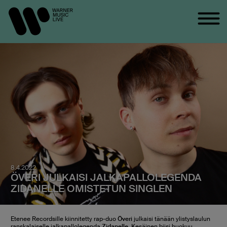
8.4.2022
ÖVERI JULKAISI JALKAPALLOLEGENDA
ZIDANELLE OMISTETUN SINGLEN
Etenee Recordsille kiinnitetty rap-duo
Överi
julkaisi tänään ylistyslaulun
ranskalaiselle jalkapallolegenda
Zidanelle
. Kesäinen biisi huokuu