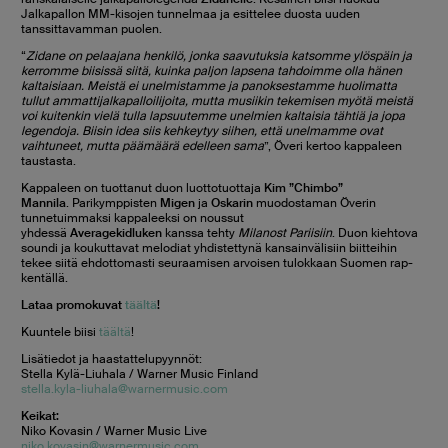
Jalkapallon MM-kisojen tunnelmaa ja esittelee duosta uuden
tanssittavamman puolen.
“
Zidane on pelaajana henkilö, jonka saavutuksia katsomme ylöspäin ja
kerromme biisissä siitä, kuinka paljon lapsena tahdoimme olla hänen
kaltaisiaan. Meistä ei unelmistamme ja panoksestamme huolimatta
tullut ammattijalkapalloilijoita, mutta musiikin tekemisen myötä meistä
voi kuitenkin vielä tulla lapsuutemme unelmien kaltaisia tähtiä ja jopa
legendoja. Biisin idea siis kehkeytyy siihen, että unelmamme ovat
vaihtuneet, mutta päämäärä edelleen sama
”, Överi kertoo kappaleen
taustasta.
Kappaleen on tuottanut duon luottotuottaja
Kim ”Chimbo”
Mannila
. Parikymppisten
Migen
ja
Oskarin
muodostaman Överin
tunnetuimmaksi kappaleeksi on noussut
yhdessä
Averagekidluken
kanssa tehty
Milanost Pariisiin
. Duon kiehtova
soundi ja koukuttavat melodiat yhdistettynä kansainvälisiin biitteihin
tekee siitä ehdottomasti seuraamisen arvoisen tulokkaan Suomen rap-
kentällä.
Lataa promokuvat
täältä
!
Kuuntele biisi
täältä
!
Lisätiedot ja haastattelupyynnöt:
Stella Kylä-Liuhala / Warner Music Finland
stella.kyla-liuhala@warnermusic.com
Keikat:
Niko Kovasin / Warner Music Live
niko.kovasin@warnermusic.com