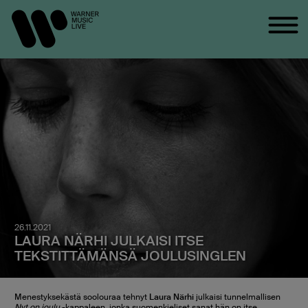
26.11.2021
LAURA NÄRHI JULKAISI ITSE
TEKSTITTÄMÄNSÄ JOULUSINGLEN
Menestyksekästä soolouraa tehnyt
Laura Närhi
julkaisi tunnelmallisen
Nyt on joulu
-kappaleen, jonka suomenkieliset sanat hän on itse