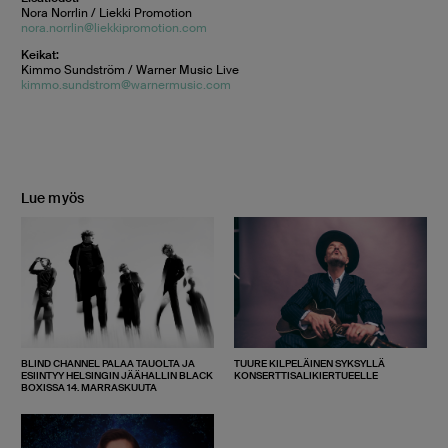
Nora Norrlin / Liekki Promotion
nora.norrlin@liekkipromotion.com
Keikat:
Kimmo Sundström / Warner Music Live
kimmo.sundstrom@warnermusic.com
Lue myös
BLIND CHANNEL PALAA TAUOLTA JA
TUURE KILPELÄINEN SYKSYLLÄ
ESIINTYY HELSINGIN JÄÄHALLIN BLACK
KONSERTTISALIKIERTUEELLE
BOXISSA 14. MARRASKUUTA