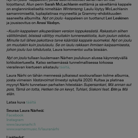
kirjoittanut. Alun perin
Sarah McLachlanin
esittämä ja säveltämä kappale
on englanninkieliseltä nimeltään
Wintersong
. Laulu löytyy McLachlanin
samannimiseltä, tuplaplatinaa myyneeltä ja Grammy-ehdokkuuden
saaneelta albumilta.
Nyt on joulu
-kappaleen on tuottanut
Leri Leskinen
ja jousisovitus on
Anssi Växbyn.
–
Kuulin kappaleen alkuperäisen version loppukesästä. Rakastuin siihen
välittömästi, biisissä välittyy muitakin tunnereaktioita, kuin joulun odotus.
Minulle tuli lähes pakottava tarve kääntää kappale suomeksi. Nyt on joulu
on muutakin kuin joululaulu. Se on laulu rakkaan ihmisen kaipaamisesta,
johon joulu tuo lohdutusta
, Laura kommentoi uutta biisiään.
Nyt on joulu
tullaan kuulemaan Närhen joulukuun alussa käynnistyvällä
kirkkokiertueella. Katso seitsemässä tunnelmallisessa kirkossa
vierailevan kiertueen aikataulu
täältä
.
Laura Närhi on tähän mennessä julkaissut soolourallaan kolme albumia,
joista viimeisin
Vastavoimat
ilmestyi syksyllä 2020. Kultaa ja platinaa
myynyt Närhi tunnetaan parhaiten hiteistään
Supersankari
,
Mä annan sut
pois
,
Tämä on totta
,
Hetken tie on kevyt
,
Tuhlari, Siskoni feat.
Erin
ja
Mä
elän.
Lataa kuva
täältä
Seuraa Laura Närheä:
Facebook
Instagram
www.lauranarhi.fi
www.warnermusic.fi/lauranärhi
Lisätiedot: