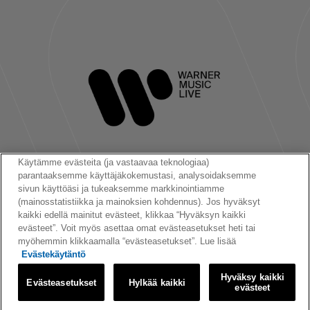
Käytämme evästeita (ja vastaavaa teknologiaa)
parantaaksemme käyttäjäkokemustasi, analysoidaksemme
Seuraa meitä:
sivun käyttöäsi ja tukeaksemme markkinointiamme
(mainosstatistiikka ja mainoksien kohdennus). Jos hyväksyt
kaikki edellä mainitut evästeet, klikkaa “Hyväksyn kaikki
evästeet”. Voit myös asettaa omat evästeasetukset heti tai
myöhemmin klikkaamalla “evästeasetukset”. Lue lisää
Evästekäytäntö
© 2026 Warner Music Finland Oy
Hyväksy kaikki
Evästeasetukset
Hylkää kaikki
|
|
|
Käyttöehdot
Tietosuojakäytäntö
Evästeet
Evästeasetukset
evästeet