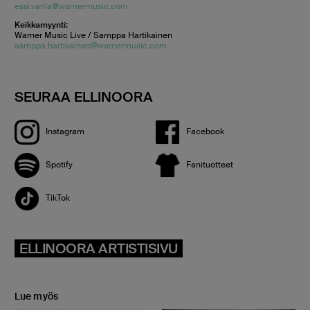
essi.varila@warnermusic.com
Keikkamyynti:
Warner Music Live / Samppa Hartikainen
samppa.hartikainen@warnermusic.com
SEURAA ELLINOORA
Instagram
Facebook
Spotify
Fanituotteet
TikTok
ELLINOORA ARTISTISIVU
Lue myös