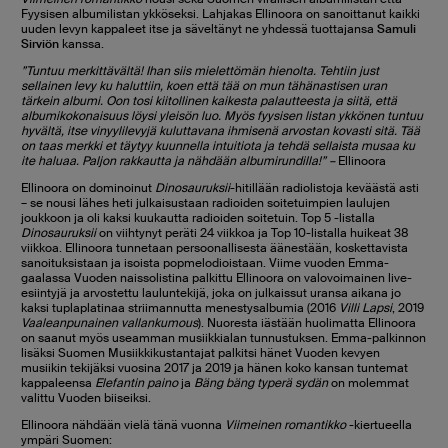
Fyysisen albumilistan ykköseksi. Lahjakas Ellinoora on sanoittanut kaikki
uuden levyn kappaleet itse ja säveltänyt ne yhdessä tuottajansa
Samuli
Sirviön
kanssa.
”Tuntuu merkittävältä! Ihan siis mielettömän hienolta. Tehtiin just
sellainen levy ku haluttiin, koen että tää on mun tähänastisen uran
tärkein albumi. Oon tosi kiitollinen kaikesta palautteesta ja siitä, että
albumikokonaisuus löysi yleisön luo. Myös fyysisen listan ykkönen tuntuu
hyvältä, itse vinyylilevyjä kuluttavana ihmisenä arvostan kovasti sitä. Tää
on taas merkki et täytyy kuunnella intuitiota ja tehdä sellaista musaa ku
ite haluaa. Paljon rakkautta ja nähdään albumirundilla!” –
Ellinoora
Ellinoora on dominoinut
Dinosauruksii
-hitillään radiolistoja keväästä asti
– se nousi lähes heti julkaisustaan radioiden soitetuimpien laulujen
joukkoon ja oli kaksi kuukautta radioiden soitetuin. Top 5 -listalla
Dinosauruksii
on viihtynyt peräti 24 viikkoa ja Top 10-listalla huikeat 38
viikkoa. Ellinoora tunnetaan persoonallisesta äänestään, koskettavista
sanoituksistaan ja isoista popmelodioistaan. Viime vuoden Emma-
gaalassa Vuoden naissolistina palkittu Ellinoora on valovoimainen live-
esiintyjä ja arvostettu lauluntekijä, joka on julkaissut uransa aikana jo
kaksi tuplaplatinaa striimannutta menestysalbumia (2016
Villi Lapsi
, 2019
Vaaleanpunainen vallankumous
). Nuoresta iästään huolimatta Ellinoora
on saanut myös useamman musiikkialan tunnustuksen. Emma-palkinnon
lisäksi Suomen Musiikkikustantajat palkitsi hänet Vuoden kevyen
musiikin tekijäksi vuosina 2017 ja 2019 ja hänen koko kansan tuntemat
kappaleensa
Elefantin paino
ja
Bäng bäng typerä sydän
on molemmat
valittu Vuoden biiseiksi.
Ellinoora nähdään vielä tänä vuonna
Viimeinen romantikko
-kiertueella
ympäri Suomen: