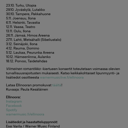
23.10. Turku, Utopia
29.10. Jyväskylä, Lutakko
30.10. Tampere, Pakkahuone
5.11. Joensuu, Ilona
6.11. Helsinki, Tavastia
12.11. Vaasa, Teatro
13.11. Oulu, Ilona
26.11. Jämsä, Himos Areena
27.11. Lahti, Metsähalli (Sibeliustalo)
3.12. Seinäjoki, Ilona
4.12. Rauma, Domino
5.12. Laukaa, Peurunka Areena
10.12. Hämeenlinna, Aulanko
18.12. Porvoo, Taidetehdas
Viimeinen romantikko
-kiertueen konsertit toteutetaan voimassa olevien
turvallisuusrajoitusten mukaisesti. Katso keikkakohtaiset lipunmyynti- ja
lisätiedot osoitteesta
warnermusiclive.fi/ellinoora
Lataa Ellinooran promokuvat
täältä
!
Kuvaaja: Paula Kesäläinen
Ellinoora:
Instagram
Facebook
Spotify
warnermusic.fi/ellinoora
Lisätiedot ja haastattelupyynnöt:
Essi Varila / Warner Music Finland