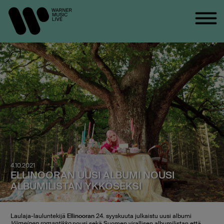
4.10.2021
ELLINOORAN UUSI ALBUMI NOUSI
ALBUMILISTAN YKKÖSEKSI
Laulaja-lauluntekijä
Ellinooran
24. syyskuuta julkaistu uusi albumi
Viimeinen romantikko
nousi sekä Suomen virallisen albumilistan että