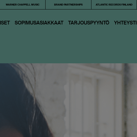
WARNER CHAPPELL MUSIC
BRAND PARTNERSHIPS
ATLANTIC RECORDS FINLAND
ISET
SOPIMUSASIAKKAAT
TARJOUS­PYYNTÖ
YHTEYST