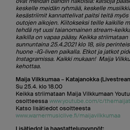
ovat meidän bändin näköisiä: katsoja pääs
keskelle meidän ryhmää, keskelle musiikkia
kesästriimit kannattelivat paitsi teitä myös
outojen aikojen. Kiitokseksi teille kaikille
tehdä nyt uusi taianomainen stream-keikka
kaikilla on vapaa pääsy. Keikka striimataa
sunnuntaina 25.4.2021 klo 18, siis perinteis
huone -IG-liven paikalla. Etkot ja jatkot pi
Instagramissa. Kaikki mukaan! Maija Vilk
kehottaa.
Maija Vilkkumaa – Katajanokka (Livestrea
Su 25.4. klo 18.00
Keikka striimataan Maija Vilkkumaan Yout
osoitteessa
www.youtube.com/c/themaijat
Katso lisätiedot osoitteesta
www.warnermusiclive.fi/maijavilkkumaa
Lisätiedot ja haastattelupyynnöt: