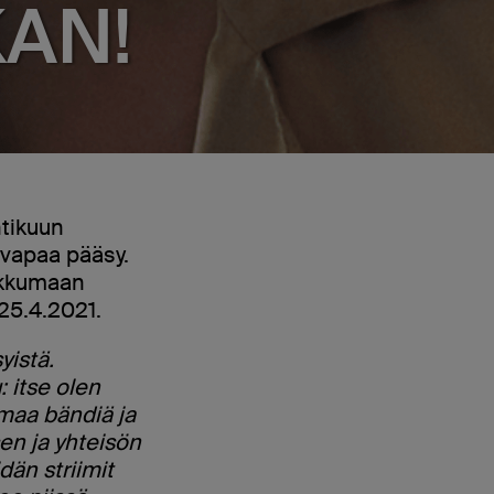
KAN!
tikuun
n vapaa pääsy.
lkkumaan
 25.4.2021.
yistä.
 itse olen
omaa bändiä ja
en ja yhteisön
än striimit