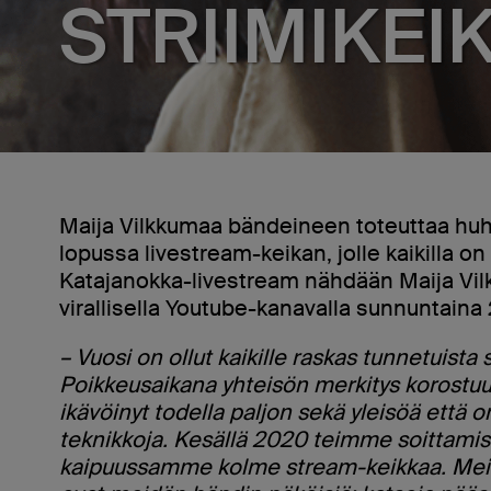
STRIIMIKEI
Maija Vilkkumaa bändeineen toteuttaa huh
lopussa livestream-keikan, jolle kaikilla o
Katajanokka-livestream nähdään Maija Vi
virallisella Youtube-kanavalla sunnuntaina
– Vuosi on ollut kaikille raskas tunnetuista s
Poikkeusaikana yhteisön merkitys korostuu:
ikävöinyt todella paljon sekä yleisöä että 
teknikkoja. Kesällä 2020 teimme soittamis
kaipuussamme kolme stream-keikkaa. Meid