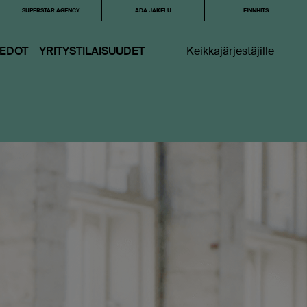
SUPERSTAR AGENCY
ADA JAKELU
FINNHITS
IEDOT
YRITYSTILAISUUDET
Keikkajärjestäjille