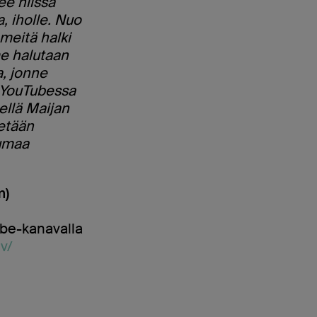
ee niissä
, iholle. Nuo
 meitä halki
 me halutaan
, jonne
n YouTubessa
ellä Maijan
detään
kumaa
m)
ube-kanavalla
v/