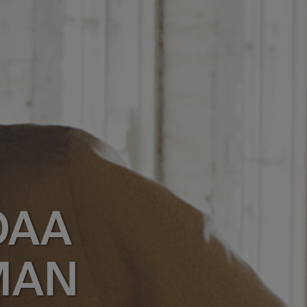
OAA
MAN