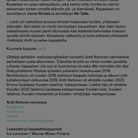
Kyseessä on upea rakkauslaulu, joka kertoo siitä, kuinka on valmis
seisomaan toisen rinnalla elämän ylä- ja alamäissä. Kappaleen on
sanoittanut
Janne Rintala
ja säveltänyt
Aki Tykki
.
– Laulu on vaikuttava kuvaus ihmisen kaipuusta hyvään, yhteiseen
elämään. Sen teksti on myös harvinaisen visuaalinen. Itse näen laulun
asetelmassa nuoren parin istumassa käsi kädessä kahvilassa toisiaan
syvälle silmiin katsoen. Katseessa rakkautta ja toive pitkästä yhteisestä
matkasta
, Antti kuvailee kappaletta.
Kuuntele kappale
tästä
.
Olisitpa sylissäni
-esikoissinglestään tunnettu Antti Ketonen valmistelee
parhaillaan uutta albumiaan. Tulevalta levyltä on viime vuoden puolella
julkaistu kappaleet
Jos sua ei huomenna ois
sekä
Me mennään tän läpi
.
Debyyttialbumi Olisitpa sylissäni julkaistiin toukokuussa 2019.
Nimikkolaulu oli vuoden 2018 soitetuin kappale radioissa ja albumi ylitti
kultalevyrajan elokuussa 2019. Antti Ketonen oli ehdolla vuoden 2020
Emma Gaalassa Vuoden iskelmä -kategoriassa. Lisäksi hän oli ehdolla
Vuoden 2020 Iskelmä Gaalassa kategorioissa Vuoden biisi, Vuoden
iskelmä, Vuoden miesartisti ja Vuoden viihdyttäjä -kategorioissa.
Antti Ketonen somessa:
Instagram
Facebook
Spotify
warnermusic.fi/anttiketonen
Lisätiedot ja haastattelupyynnöt:
Iira Leinonen / Warner Music Finland