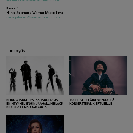
iira.leinonen@warnermusic.com
Keikat:
Niina Jalonen / Warner Music Live
niina.jalonen@warnermusic.com
Lue myös
BLIND CHANNEL PALAA TAUOLTA JA
TUURE KILPELÄINEN SYKSYLLÄ
ESIINTYY HELSINGIN JÄÄHALLIN BLACK
KONSERTTISALIKIERTUEELLE
BOXISSA 14. MARRASKUUTA