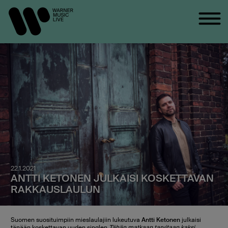
22.1.2021
ANTTI KETONEN JULKAISI KOSKETTAVAN
RAKKAUSLAULUN
Suomen suosituimpiin mieslaulajiin lukeutuva
Antti Ketonen
julkaisi
tänään koskettavan uuden singlen
Tähän matkaan tarvitaan kaksi
.