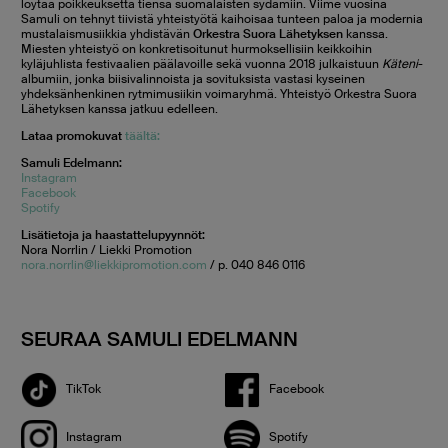
löytää poikkeuksetta tiensä suomalaisten sydämiin. Viime vuosina
Samuli on tehnyt tiivistä yhteistyötä kaihoisaa tunteen paloa ja modernia
mustalaismusiikkia yhdistävän
Orkestra Suora Lähetyksen
kanssa.
Miesten yhteistyö on konkretisoitunut hurmoksellisiin keikkoihin
kyläjuhlista festivaalien päälavoille sekä vuonna 2018 julkaistuun
Käteni
-
albumiin, jonka biisivalinnoista ja sovituksista vastasi kyseinen
yhdeksänhenkinen rytmimusiikin voimaryhmä. Yhteistyö Orkestra Suora
Lähetyksen kanssa jatkuu edelleen.
Lataa promokuvat
täältä:
Samuli Edelmann:
Instagram
Facebook
Spotify
Lisätietoja ja haastattelupyynnöt:
Nora Norrlin / Liekki Promotion
nora.norrlin@liekkipromotion.com
/ p. 040 846 0116
SEURAA SAMULI EDELMANN
TikTok
Facebook
Instagram
Spotify