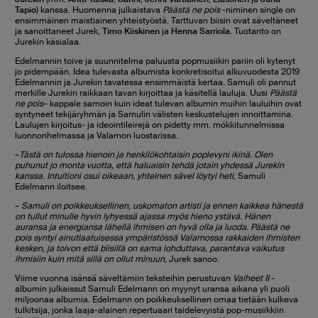
Tapio
) kanssa. Huomenna julkaistava
Päästä ne pois
-niminen single on
ensimmäinen maistiainen yhteistyöstä. Tarttuvan biisin ovat säveltäneet
ja sanoittaneet Jurek,
Timo Kiiskinen
ja
Henna Sarriola
. Tuotanto on
Jurekin käsialaa.
Edelmannin toive ja suunnitelma paluusta popmusiikin pariin oli kytenyt
jo pidempään. Idea tulevasta albumista konkretisoitui alkuvuodesta 2019
Edelmannin ja Jurekin tavatessa ensimmäistä kertaa. Samuli oli pannut
merkille Jurekin raikkaan tavan kirjoittaa ja käsitellä lauluja. Uusi
Päästä
ne pois
– kappale samoin kuin ideat tulevan albumin muihin lauluihin ovat
syntyneet tekijäryhmän ja Samulin välisten keskustelujen innoittamina.
Laulujen kirjoitus- ja ideointileirejä on pidetty mm. mökkitunnelmissa
luonnonhelmassa ja Valamon luostarissa.
–
Tästä on tulossa hienoin ja henkilökohtaisin poplevyni ikinä. Olen
puhunut jo monta vuotta, että haluaisin tehdä jotain yhdessä Jurekin
kanssa. Intuitioni osui oikeaan, yhteinen sävel löytyi heti
, Samuli
Edelmann iloitsee.
–
Samuli on poikkeuksellinen, uskomaton artisti ja ennen kaikkea hänestä
on tullut minulle hyvin lyhyessä ajassa myös hieno ystävä. Hänen
auransa ja energiansa lähellä ihmisen on hyvä olla ja luoda. Päästä ne
pois syntyi ainutlaatuisessa ympäristössä Valamossa rakkaiden ihmisten
kesken, ja toivon että biisillä on sama lohduttava, parantava vaikutus
ihmisiin kuin mitä sillä on ollut minuun
, Jurek sanoo.
Viime vuonna isänsä säveltämiin teksteihin perustuvan
Vaiheet II
-
albumin julkaissut Samuli Edelmann on myynyt uransa aikana yli puoli
miljoonaa albumia. Edelmann on poikkeuksellinen omaa tietään kulkeva
tulkitsija, jonka laaja-alainen repertuaari taidelevyistä pop-musiikkiin