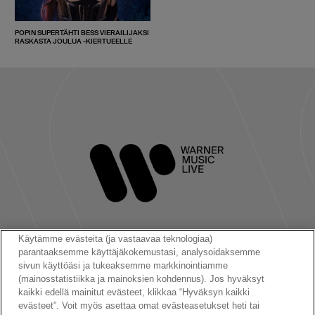
POPIN SUPERTÄHTI BESS VIERAILIJAKSI
RASKASTA JOULUA -KIERTUEELLE
Käytämme evästeita (ja vastaavaa teknologiaa)
parantaaksemme käyttäjäkokemustasi, analysoidaksemme
Seuraa meitä:
sivun käyttöäsi ja tukeaksemme markkinointiamme
(mainosstatistiikka ja mainoksien kohdennus). Jos hyväksyt
kaikki edellä mainitut evästeet, klikkaa “Hyväksyn kaikki
evästeet”. Voit myös asettaa omat evästeasetukset heti tai