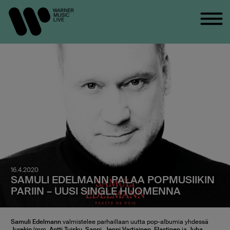
16.4.2020
SAMULI EDELMANN PALAA POPMUSIIKIN
PARIIN – UUSI SINGLE HUOMENNA
Samuli Edelmann
valmistelee parhaillaan uutta pop-albumia yhdessä
Jurekin
(mm.
Antti Tuisku
,
Sanni
,
Jenni Vartiainen
,
Elastinen
ja
Juha