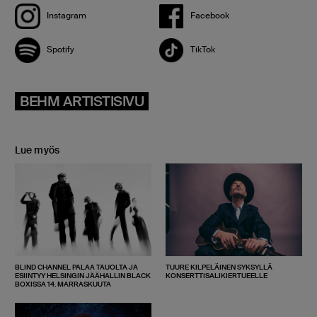
Instagram
Facebook
Spotify
TikTok
BEHM ARTISTISIVU
Lue myös
BLIND CHANNEL PALAA TAUOLTA JA
TUURE KILPELÄINEN SYKSYLLÄ
ESIINTYY HELSINGIN JÄÄHALLIN BLACK
KONSERTTISALIKIERTUEELLE
BOXISSA 14. MARRASKUUTA