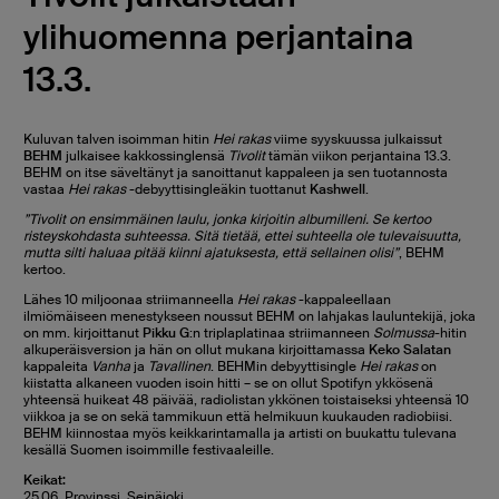
ylihuomenna perjantaina
13.3.
Kuluvan talven isoimman hitin
Hei rakas
viime syyskuussa julkaissut
BEHM
julkaisee kakkossinglensä
Tivolit
tämän viikon perjantaina 13.3.
BEHM on itse säveltänyt ja sanoittanut kappaleen ja sen tuotannosta
vastaa
Hei rakas
-debyyttisingleäkin tuottanut
Kashwell
.
”Tivolit on ensimmäinen laulu, jonka kirjoitin albumilleni. Se kertoo
risteyskohdasta suhteessa. Sitä tietää, ettei suhteella ole tulevaisuutta,
mutta silti haluaa pitää kiinni ajatuksesta, että sellainen olisi”
, BEHM
kertoo.
Lähes 10 miljoonaa striimanneella
Hei rakas
-kappaleellaan
ilmiömäiseen menestykseen noussut BEHM on lahjakas lauluntekijä, joka
on mm. kirjoittanut
Pikku G
:n triplaplatinaa striimanneen
Solmussa
-hitin
alkuperäisversion ja hän on ollut mukana kirjoittamassa
Keko Salatan
kappaleita
Vanha
ja
Tavallinen
. BEHMin debyyttisingle
Hei rakas
on
kiistatta alkaneen vuoden isoin hitti – se on ollut Spotifyn ykkösenä
yhteensä huikeat 48 päivää, radiolistan ykkönen toistaiseksi yhteensä 10
viikkoa ja se on sekä tammikuun että helmikuun kuukauden radiobiisi.
BEHM kiinnostaa myös keikkarintamalla ja artisti on buukattu tulevana
kesällä Suomen isoimmille festivaaleille.
Keikat:
25.06. Provinssi, Seinäjoki