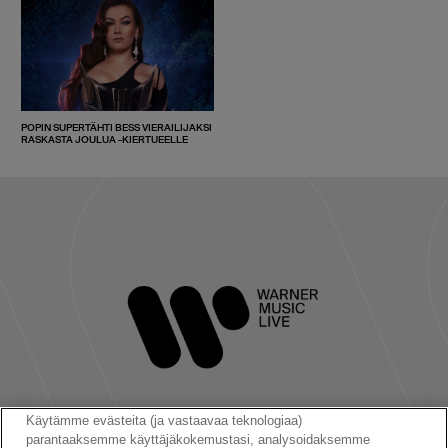
POPIN SUPERTÄHTI BESS VIERAILIJAKSI
RASKASTA JOULUA -KIERTUEELLE
Käytämme evästeita (ja vastaavaa teknologiaa)
parantaaksemme käyttäjäkokemustasi, analysoidaksemme