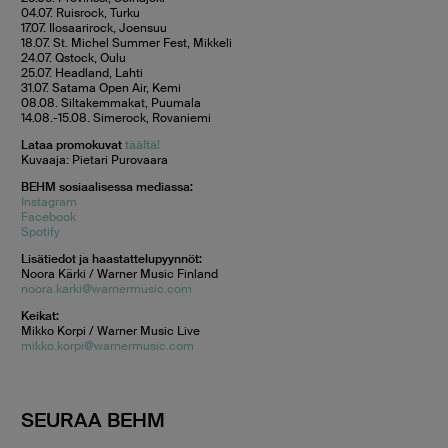
04.07. Ruisrock, Turku
17.07. Ilosaarirock, Joensuu
18.07. St. Michel Summer Fest, Mikkeli
24.07. Qstock, Oulu
25.07. Headland, Lahti
31.07. Satama Open Air, Kemi
08.08. Siltakemmakat, Puumala
14.08.-15.08. Simerock, Rovaniemi
Lataa promokuvat
täältä!
Kuvaaja: Pietari Purovaara
BEHM sosiaalisessa mediassa:
Instagram
Facebook
Spotify
Lisätiedot ja haastattelupyynnöt:
Noora Kärki / Warner Music Finland
noora.karki@warnermusic.com
Keikat:
Mikko Korpi / Warner Music Live
mikko.korpi@warnermusic.com
SEURAA BEHM