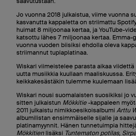
saavutustaan.
Jo vuonna 2018 julkaistua, viime vuonna su
kasvanutta kappaletta on striimattu Spotify
huimat 8 miljoonaa kertaa, ja YouTube-vid
katsottu lähes 7 miljoonaa kertaa. Emma-
vuonna vuoden biisiksi ehdolla oleva kapp
striimannut tuplaplatinaa.
Wiskari viimeistelee parasta aikaa viidettä
uutta musiikkia kuullaan maaliskuussa. Erit
keikkakesästäkin tulemme kuulemaan lisää
Wiskari nousi suomalaisten suosikiksi jo
sitten julkaistun
Mökkitie
-kappaleen myöt
2011 julkaistu nimikkoesikoisalbumi
Arttu W
albumilistan ensimmäiselle sijalle ja saavu
platinamyynnit. Hänen tunnetuimpia hittej
Mökkitien
lisäksi
Tuntematon potilas, Sirp