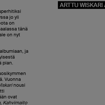
ARTTU WISKARI 
perhitiksi
ssa jo yli
eota on
gaalassa tänä
ale on nyt
 albumiaan, ja
yisestä
 pian.
 vuosikymmen
ä. Vuonna
iskari
nousi
tti
ään ovat
a, Kahvimaito