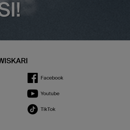
SI!
WISKARI
Facebook
Youtube
TikTok