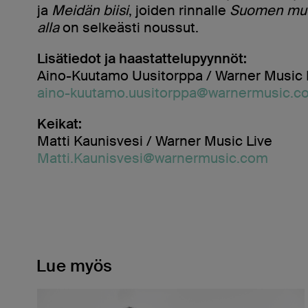
ja
Meidän biisi
, joiden rinnalle
Suomen muo
alla
on selkeästi noussut.
Lisätiedot ja haastattelupyynnöt:
Aino-Kuutamo Uusitorppa / Warner Music 
aino-kuutamo.uusitorppa@warnermusic.c
Keikat:
Matti Kaunisvesi / Warner Music Live
Matti.Kaunisvesi@warnermusic.com
Lue myös