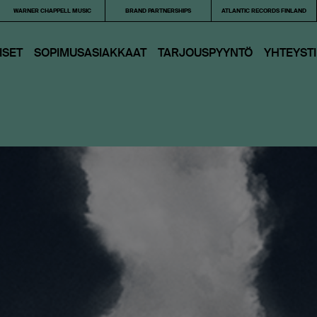
WARNER CHAPPELL MUSIC
BRAND PARTNERSHIPS
ATLANTIC RECORDS FINLAND
ISET
SOPIMUSASIAKKAAT
TARJOUS­PYYNTÖ
YHTEYST