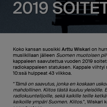
2019 SOITET
Koko kansan suosikki
Arttu Wiskari
on hur
musiikillaan jälleen
Suomen muotoisen pilv
kappaleen saavutettua vuoden 2019 soit
radiokappaleen statuksen. Kappale viihtyi 
10:ssä hulppeat 43 viikkoa.
”
Tämä on saavutus, jonka en koskaan usko
mahdollinen. Kiitos tästä kuuluu yleisölle. E
radiokuuntelijoille, sekä kaikille teille ketk
keikoille ympäri Suomen. Kiitos.
”, Wiskari