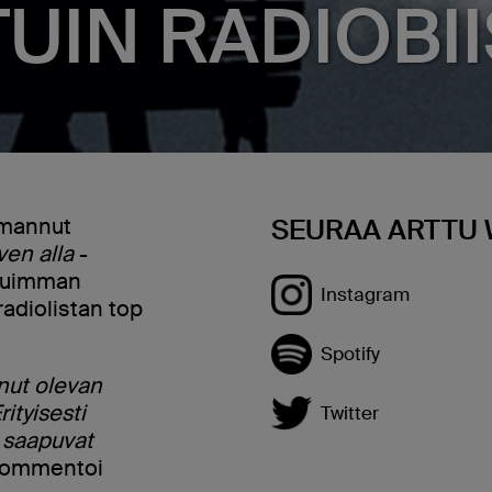
UIN RADIOBII
mannut
SEURAA ARTTU 
en alla
-
etuimman
Instagram
radiolistan top
Spotify
nut olevan
rityisesti
Twitter
ä saapuvat
 kommentoi