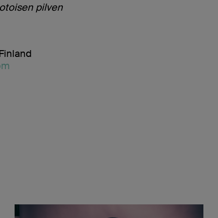
toisen pilven
Finland
om