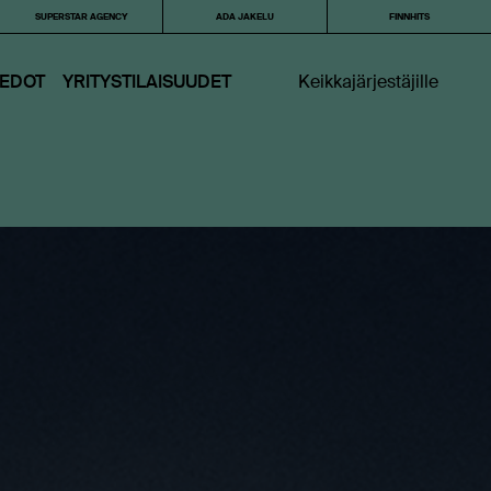
SUPERSTAR AGENCY
ADA JAKELU
FINNHITS
IEDOT
YRITYSTILAISUUDET
Keikkajärjestäjille