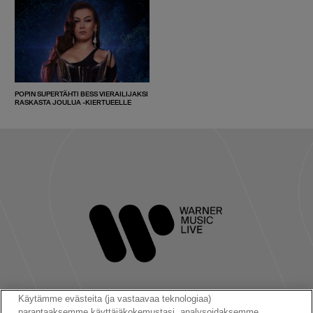
POPIN SUPERTÄHTI BESS VIERAILIJAKSI
RASKASTA JOULUA -KIERTUEELLE
Käytämme evästeita (ja vastaavaa teknologiaa)
parantaaksemme käyttäjäkokemustasi, analysoidaksemme