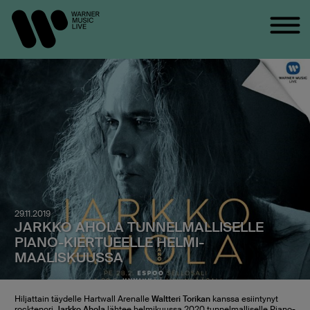
29.11.2019
JARKKO AHOLA TUNNELMALLISELLE
PIANO-KIERTUEELLE HELMI-
MAALISKUUSSA
Hiljattain täydelle Hartwall Arenalle
Waltteri Torikan
kanssa esiintynyt
rocktenori
Jarkko Ahola
lähtee helmikuussa 2020 tunnelmalliselle Piano-