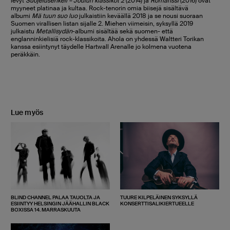
levyt
Suojelusenkeli – Joulun klassikot 2
(2014) ja
Romanssi
(2016) ovat
myyneet platinaa ja kultaa. Rock-tenorin omia biisejä sisältävä
albumi
Mä tuun suo luo
julkaistiin keväällä 2018 ja se nousi suoraan
Suomen virallisen listan sijalle 2. Miehen viimeisin, syksyllä 2019
julkaistu
Metallisydän
-albumi sisältää sekä suomen- että
englanninkielisiä rock-klassikoita. Ahola on yhdessä Waltteri Torikan
kanssa esiintynyt täydelle Hartwall Arenalle jo kolmena vuotena
peräkkäin.
Lue myös
BLIND CHANNEL PALAA TAUOLTA JA
TUURE KILPELÄINEN SYKSYLLÄ
ESIINTYY HELSINGIN JÄÄHALLIN BLACK
KONSERTTISALIKIERTUEELLE
BOXISSA 14. MARRASKUUTA