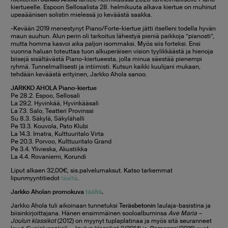
kiertueelle. Espoon Sellosalista 28. helmikuuta alkava kiertue on muhinut
upeaäänisen solistin mielessä jo keväästä saakka.
-Kevään 2019 menestynyt Piano/Forte-kiertue jätti itselleni todella hyvän
maun suuhun. Alun perin oli tarkoitus lähestyä pieniä paikkoja ”pianosti”,
mutta homma kasvoi aika paljon isommaksi. Myös siis forteksi. Ensi
vuonna haluan toteuttaa tuon alkuperäisen vision tyylikkäästä ja hienoja
biisejä sisältävästä Piano-kiertueesta, jolla minua säestää pienempi
ryhmä. Tunnelmallisesti ja intiimisti. Kutsun kaikki kuulijani mukaan,
tehdään keväästä erityinen, Jarkko Ahola sanoo.
JARKKO AHOLA Piano-kiertue
Pe 28.2. Espoo, Sellosali
La 29.2. Hyvinkää, Hyvinkääsali
La 7.3. Salo, Teatteri Provinssi
Su 8.3. Säkylä, Säkylähalli
Pe 13.3. Kouvola, Pato Klubi
La 14.3. Imatra, Kulttuuritalo Virta
Pe 20.3. Porvoo, Kulttuuritalo Grand
Pe 3.4. Ylivieska, Akustiikka
La 4.4. Rovaniemi, Korundi
Liput alkaen 32,00€, sis.palvelumaksut. Katso tarkemmat
lipunmyyntitiedot
täältä
.
Jarkko Aholan promokuva
täältä
.
Jarkko Ahola tuli aikoinaan tunnetuksi
Teräsbetonin
laulaja-basistina ja
biisinkirjoittajana. Hänen ensimmäinen sooloalbuminsa
Ave Maria –
Joulun klassikot
(2012) on myynyt tuplaplatinaa ja myös sitä seuranneet