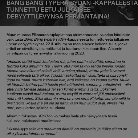
BÄNG BÄNG TYPERÄ SYDÄN -KAPPALEESTA
TUNNETTU EETU JULKAISEE
DEBYYTTILEVYNSÄ PERJANTAINA!
Muun muassa
Ellinooran
tuplaplatinaa striimanneesta, vuoden biisiksikin
palkitusta
Bäng Bäng typerä sydän
-kappaleesta tunnettu
eetu
julkaisee
upean debyyttilevynsä 22.11. Albumi on monialainen kokonaisuus, jonka
artisti on säveltänyt, sanoittanut ja tuottanut kokonaan itse. Albumin
vinyylipainos tulee myyntiin alkuvuonna 2020.
“
Halusin tietää miltä kuulostaa mä, joten päätin säveltää, sanoittaa ja
tuottaa koko albumin itse. Tiesin, että mun täytyy tehdä biisejä, joiden
takana voin oikeasti seistä vielä vuosien päästä, mutta jotka kuvaavat
myös vahvasti tätä aikaa. Tykkään sekoittaa eri vaikutteita ja olla ronski
(jopa brutaali), mutta kuitenkin niin, että kaikessa on kaunis sydän. Mulle
oli tärkeää koittaa pitää tekstit yksiselitteisinä, suorina ja rehellisinä – niin
ettei niitä tarvitse selitellä tai sen kummemmin availla. Jokainen
kuulkoon niissä mitä haluaa, mutta levyllä ei varmasti jää epäselväksi
mitä mä kuulen. Siksi albumin nimi on mun nimi. Kirjoitan sen pienellä ja
biisit isolla, koska mä en ole se juttu, vaan mun laulut ovat. Niissä mä
oon
”, eetu kertoo kokonaisuudesta.
Albumin fokusbiisi
10/10
on voimakas laulu yksinäisyydestä tässä
hullussa hektisessä maailmassa:
“
Yksinäisyys sekavan maailman äärellä on epidemia, ja lääke siihen on
aika yksinkertainen: empatia
.”