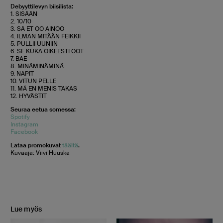
Debyyttilevyn biisilista:
1. SISÄÄN
2. 10/10
3. SÄ ET OO AINOO
4. ILMAN MITÄÄN FEIKKII
5. PULLII UUNIIN
6. SE KUKA OIKEESTI OOT
7. BAE
8. MINÄMINÄMINÄ
9. NAPIT
10. VITUN PELLE
11. MÄ EN MENIS TAKAS
12. HYVÄSTIT
Seuraa eetua somessa:
Spotify
Instagram
Facebook
Lataa promokuvat
täältä
.
Kuvaaja: Viivi Huuska
Lue myös