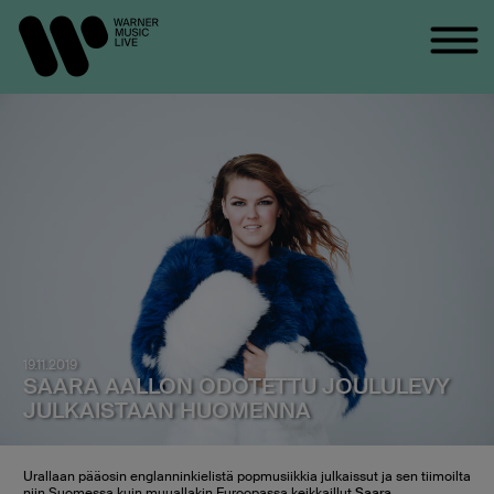
19.11.2019
SAARA AALLON ODOTETTU JOULULEVY
JULKAISTAAN HUOMENNA
Urallaan pääosin englanninkielistä popmusiikkia julkaissut ja sen tiimoilta
niin Suomessa kuin muuallakin Euroopassa keikkaillut
Saara