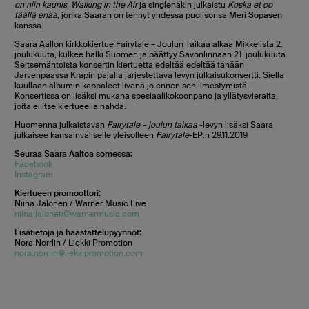
on niin kaunis, Walking in the Air
ja singlenäkin julkaistu
Koska et oo
täällä enää
, jonka Saaran on tehnyt yhdessä puolisonsa
Meri Sopasen
kanssa.
Saara Aallon kirkkokiertue Fairytale – Joulun Taikaa alkaa Mikkelistä 2.
joulukuuta, kulkee halki Suomen ja päättyy Savonlinnaan 21. joulukuuta.
Seitsemäntoista konsertin kiertuetta edeltää edeltää tänään
Järvenpäässä Krapin pajalla järjestettävä levyn julkaisukonsertti. Siellä
kuullaan albumin kappaleet livenä jo ennen sen ilmestymistä.
Konsertissa on lisäksi mukana spesiaalikokoonpano ja yllätysvieraita,
joita ei itse kiertueella nähdä.
Huomenna julkaistavan
Fairytale – joulun taikaa
-levyn lisäksi Saara
julkaisee kansainväliselle yleisölleen
Fairytale
-EP:n 29.11.2019.
Seuraa Saara Aaltoa somessa:
Facebook
Instagram
Kiertueen promoottori:
Niina Jalonen / Warner Music Live
niina.jalonen@warnermusic.com
Lisätietoja ja haastattelupyynnöt:
Nora Norrlin / Liekki Promotion
nora.norrlin@liekkipromotion.com