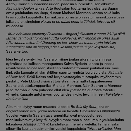
Aalto
julkaisee huomenna uuden, pääosin suomenkielisen albumin
Fairytale -Joulun
taikaa.
Arto Ruotsalan
tuottama levy sisältää Saaran
omia joululaulusuosikkeja, dueton
Michael Monroen
kanssa sekä kaksi
täysin uutta kappaletta. Esimakua albumista on saatu marraskuun alussa
julkaistujen singlejen
Koska et oo täällä enää
ja
Tähdet, taivas ja sä
muodossa.
–
Mun edellinen joululevy Enkeleitä – Angels julkaistiin vuonna 2011 ja siitä
lähtien fanit ovat toivoneet uutta joululevyä. Nyt vihdoin oli oikea aika!
Alkuvuonna tekemäni Dancing on Ice -show vei minut hyvin talvisiin
tunnelmiin; siitä oli helppo jatkaa kesällä joululaulujen levyttämistä
,
Saara kertoo.
Idea levystä syntyi, kun Saara oli viime joulun aikaan Englannissa
syömässä paikallisen managerinsa
Kalvin Ryderin
kanssa ja ihastui
ravintolassa soineeseen, itselleen tuntemattomaan joululauluun. Kävi
ilmi, että kappale oli yksi Brittien suosituimmista joululauluista,
Fairytale
of New York
. Sekä Kalvin että levyn vastaajaksi tuottajaksi myöhemmin
pestattu
Pete Eklund
visioivat toisistaan tietämättä kappaleeseen
Saaralle duettokumppaniksi Michael Monroen. Näin Saaran ja Monroen
jo seitsemän vuotta puheena ollut idea yhteisestä duetosta toteutui
viimein. Kappale antoi myös lopulta idean koko levyn nimeen
Fairytale –
Joulun taikaa
.
Albumilta löytyy muun muassa kappale
Be Still My Soul
, joka on
englantilainen virsi, jonka melodia on lainattu
Sibeliuksen
Finlandiasta
.
Vuosien varrella Saaran tavaramerkiksi ovat muodostuneet
monikieliversiot ja levyltä löytyykin maailman suosituimpiin joululauluihin
lukeutuva
Jouluyö, juhlayö
kahdellakymmenellä kielellä. Tämän lisäksi
albumilla kuullaan esimerkiksi versiot kappaleista
Taivas sylissäni, Maa