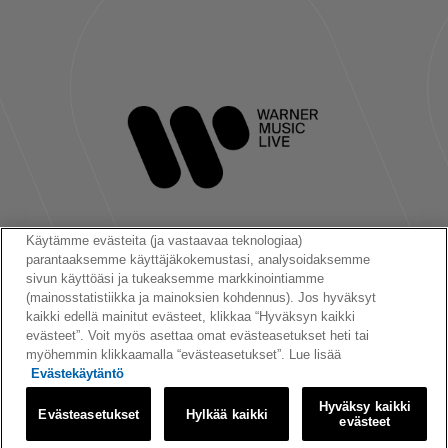
Käytämme evästeita (ja vastaavaa teknologiaa)
parantaaksemme käyttäjäkokemustasi, analysoidaksemme
Seuraa meitä:
sivun käyttöäsi ja tukeaksemme markkinointiamme
(mainosstatistiikka ja mainoksien kohdennus). Jos hyväksyt
kaikki edellä mainitut evästeet, klikkaa “Hyväksyn kaikki
evästeet”. Voit myös asettaa omat evästeasetukset heti tai
myöhemmin klikkaamalla “evästeasetukset”. Lue lisää
Evästekäytäntö
© 2026 Warner Music Finland Oy
Hyväksy kaikki
Evästeasetukset
Hylkää kaikki
|
|
|
Käyttöehdot
Tietosuojakäytäntö
Evästeet
Evästeasetukset
evästeet