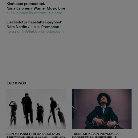
Kiertueen promoottori:
Niina Jalonen / Warner Music Live
niina.jalonen@warnermusic.com
Lisätiedot ja haastattelupyynnöt:
Nora Norrlin / Liekki Promotion
nora.norrlin@liekkipromotion.com
Lue myös
BLIND CHANNEL PALAA TAUOLTA JA
TUURE KILPELÄINEN SYKSYLLÄ
ESIINTYY HELSINGIN JÄÄHALLIN BLACK
KONSERTTISALIKIERTUEELLE