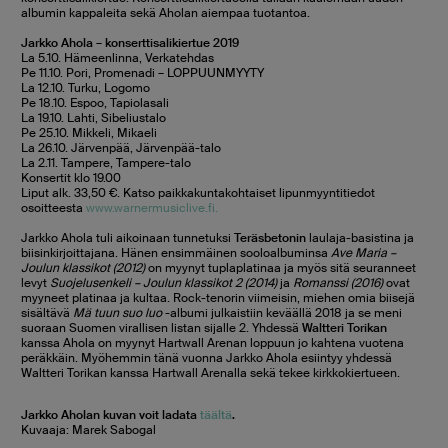
albumin kappaleita sekä Aholan aiempaa tuotantoa.
Jarkko Ahola – konserttisalikiertue 2019
La 5.10. Hämeenlinna, Verkatehdas
Pe 11.10. Pori, Promenadi – LOPPUUNMYYTY
La 12.10. Turku, Logomo
Pe 18.10. Espoo, Tapiolasali
La 19.10. Lahti, Sibeliustalo
Pe 25.10. Mikkeli, Mikaeli
La 26.10. Järvenpää, Järvenpää-talo
La 2.11. Tampere, Tampere-talo
Konsertit klo 19.00
Liput alk. 33,50 €. Katso paikkakuntakohtaiset lipunmyyntitiedot
osoitteesta
www.warnermusiclive.fi.
Jarkko Ahola tuli aikoinaan tunnetuksi
Teräsbetonin
laulaja-basistina ja
biisinkirjoittajana. Hänen ensimmäinen sooloalbuminsa
Ave Maria –
Joulun klassikot (2012)
on myynyt tuplaplatinaa ja myös sitä seuranneet
levyt
Suojelusenkeli – Joulun klassikot 2 (2014)
ja
Romanssi (2016)
ovat
myyneet platinaa ja kultaa. Rock-tenorin viimeisin, miehen omia biisejä
sisältävä
Mä tuun suo luo
-albumi julkaistiin keväällä 2018 ja se meni
suoraan Suomen virallisen listan sijalle 2. Yhdessä
Waltteri Torikan
kanssa Ahola on myynyt Hartwall Arenan loppuun jo kahtena vuotena
peräkkäin. Myöhemmin tänä vuonna Jarkko Ahola esiintyy yhdessä
Waltteri Torikan kanssa Hartwall Arenalla sekä tekee kirkkokiertueen.
Jarkko Aholan kuvan voit ladata
täältä
.
Kuvaaja: Marek Sabogal