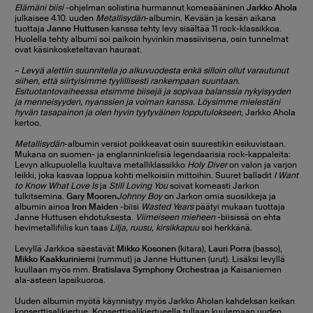
Elämäni biisi
-ohjelman solistina hurmannut komeaääninen
Jarkko Ahola
julkaisee 4.10. uuden
Metallisydän
-albumin. Kevään ja kesän aikana
tuottaja
Janne Huttusen
kanssa tehty levy sisältää 11 rock-klassikkoa.
Huolella tehty albumi soi paikoin hyvinkin massiivisena, osin tunnelmat
ovat käsinkosketeltavan hauraat.
–
Levyä alettiin suunnitella jo alkuvuodesta enkä silloin ollut varautunut
siihen, että siirtyisimme tyylillisesti rankempaan suuntaan.
Esituotantovaiheessa etsimme biisejä ja sopivaa balanssia nykyisyyden
ja menneisyyden, nyanssien ja voiman kanssa. Löysimme mielestäni
hyvän tasapainon ja olen hyvin tyytyväinen lopputulokseen
, Jarkko Ahola
kertoo.
Metallisydän
-albumin versiot poikkeavat osin suurestikin esikuvistaan.
Mukana on suomen- ja englanninkielisiä legendaarisia rock-kappaleita:
Levyn alkupuolella kuultava metalliklassikko
Holy Diver
on valon ja varjon
leikki, joka kasvaa loppua kohti melkoisiin mittoihin. Suuret balladit
I Want
to Know What Love Is
ja
Still Loving You
soivat komeasti Jarkon
tulkitsemina.
Gary Mooren
Johnny Boy
on Jarkon omia suosikkeja ja
albumin ainoa
Iron Maiden
-biisi
Wasted Years
päätyi mukaan tuottaja
Janne Huttusen ehdotuksesta.
Viimeiseen mieheen
-biisissä on ehta
hevimetallifiilis kun taas
Lilja, ruusu, kirsikkapuu
soi herkkänä.
Levyllä Jarkkoa säestävät
Mikko Kosonen
(kitara),
Lauri Porra
(basso),
Mikko Kaakkuriniemi
(rummut) ja Janne Huttunen
(urut). Lisäksi levyllä
kuullaan myös mm.
Bratislava Symphony Orchestraa
ja Kaisaniemen
ala-asteen lapsikuoroa.
Uuden albumin myötä käynnistyy myös Jarkko Aholan kahdeksan keikan
konserttisalikiertue. Konserttisalikiertueella tullaan kuulemaan uuden