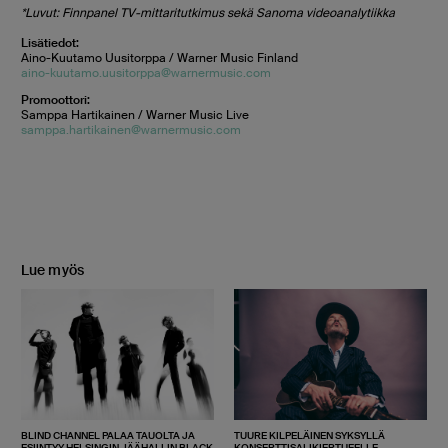
*Luvut: Finnpanel TV-mittaritutkimus sekä Sanoma videoanalytiikka
Lisätiedot:
Aino-Kuutamo Uusitorppa / Warner Music Finland
aino-kuutamo.uusitorppa@warnermusic.com
Promoottori:
Samppa Hartikainen / Warner Music Live
samppa.hartikainen@warnermusic.com
Lue myös
BLIND CHANNEL PALAA TAUOLTA JA
TUURE KILPELÄINEN SYKSYLLÄ
ESIINTYY HELSINGIN JÄÄHALLIN BLACK
KONSERTTISALIKIERTUEELLE