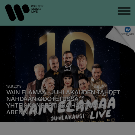
18.9.2019
VAIN ELÄMÄÄ -JUHLAKAUDEN TÄHDET
NÄHDÄÄN ODOTETUSSA
YHTEISKONSERTISSA HARTWALL
ARENALLA