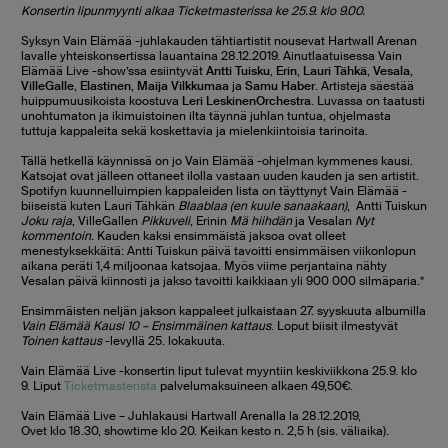
Konsertin lipunmyynti alkaa Ticketmasterissa ke 25.9. klo 9.00.
Syksyn Vain Elämää -juhlakauden tähtiartistit nousevat Hartwall Arenan
lavalle yhteiskonsertissa lauantaina 28.12.2019. Ainutlaatuisessa Vain
Elämää Live -show’ssa esiintyvät
Antti Tuisku
,
Erin
,
Lauri Tähkä
,
Vesala
,
VilleGalle
,
Elastinen
,
Maija Vilkkumaa
ja
Samu Haber
. Artisteja säestää
huippumuusikoista koostuva
Leri LeskinenOrchestra
. Luvassa on taatusti
unohtumaton ja ikimuistoinen ilta täynnä juhlan tuntua, ohjelmasta
tuttuja kappaleita sekä koskettavia ja mielenkiintoisia tarinoita.
Tällä hetkellä käynnissä on jo Vain Elämää -ohjelman kymmenes kausi.
Katsojat ovat jälleen ottaneet ilolla vastaan uuden kauden ja sen artistit.
Spotifyn kuunnelluimpien kappaleiden lista on täyttynyt Vain Elämää -
biiseistä kuten Lauri Tähkän
Blaablaa (en kuule sanaakaan)
, Antti Tuiskun
Joku raja
, VilleGallen
Pikkuveli
, Erinin
Mä hiihdän
ja Vesalan
Nyt
kommentoin
. Kauden kaksi ensimmäistä jaksoa ovat olleet
menestyksekkäitä: Antti Tuiskun päivä tavoitti ensimmäisen viikonlopun
aikana peräti 1,4 miljoonaa katsojaa. Myös viime perjantaina nähty
Vesalan päivä kiinnosti ja jakso tavoitti kaikkiaan yli 900 000 silmäparia.*
Ensimmäisten neljän jakson kappaleet julkaistaan 27. syyskuuta albumilla
Vain Elämää Kausi 10 – Ensimmäinen kattaus
. Loput biisit ilmestyvät
Toinen kattaus
-levyllä 25. lokakuuta.
Vain Elämää Live -konsertin liput tulevat myyntiin keskiviikkona 25.9. klo
9. Liput
Ticketmasterista
palvelumaksuineen alkaen 49,50€.
Vain Elämää Live – Juhlakausi Hartwall Arenalla la 28.12.2019,
Ovet klo 18.30, showtime klo 20. Keikan kesto n. 2,5 h (sis. väliaika).