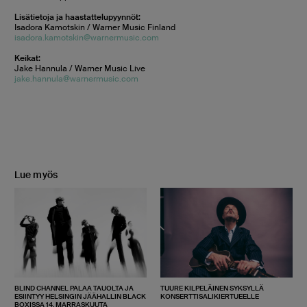
Lisätietoja ja haastattelupyynnöt:
Isadora Kamotskin / Warner Music Finland
isadora.kamotskin@warnermusic.com
Keikat:
Jake Hannula / Warner Music Live
jake.hannula@warnermusic.com
Lue myös
BLIND CHANNEL PALAA TAUOLTA JA
TUURE KILPELÄINEN SYKSYLLÄ
ESIINTYY HELSINGIN JÄÄHALLIN BLACK
KONSERTTISALIKIERTUEELLE
BOXISSA 14. MARRASKUUTA