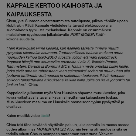
KAPPALE KERTOO KAIHOSTA JA
KAIPAUKSESTA
Chisu
, yksi Suomen arvostetuimmista taiteilijoista, julkaisi tänään upean
klubiträkin
Ikävä
. Kappale yhdistelee taitavasti elektropoppia ja
suomalaisen tyypillistä melankoliaa. Kappale on ensimmäinen
maistiainen syyskuussa julkaistavalta
POST MOMENTUM
-
kokonaisuudelta.
”
Tein Ikävä-biisin viime kesänä, kun itselleni tärkeitä ihmisiä muutti
pysyvästi ulkomaille asumaan. Tuotannollisesti halusin mukaan omaa
nuoruuden kaihoa 1990-2000 vuosilta, jolloin elämäni soundtrack
looppasi biisejä mm seuraavilta artisteilta: Leila K, Waldo’s People,
Rammstein, Darude ja Bomfunk MC’s. Haluan myös omistaa biisin heille,
jotka eivät omasta tahdostaan vaan esimerkiksi sodan tai muun uhan alla
joutuvat jättämään kotimaansa ja rakkaitaan taakseen. Ikävä -kappale
soikoon tanssittavana rukouksena kaikille niille, joilla on ikävä johonkin tai
jonkun luo.
” -Chisu
Kappaleelle julkaistiin myös
Viivi Huuskan
ohjaama musiikkivideo, joka
kuvaa vaikuttavalla tavalla ikävän aiheuttamaa kaipauksen tuskaa.
Musiikkivideon maailma on Huuskalle ominaiseen tyyliin pysäyttävä ja
oivaltava.
Katso musiikkivideo
tästä
!
Chisu teki tänä keväänä näyttävän paluun julkaisemalla kolmessa osassa
uuden albuminsa
MOMENTUM 123
. Albumin teema oli muutos ja sitä se
todella edusti Chisun aiempaan tuotantoon verrattuna. Vahvasti