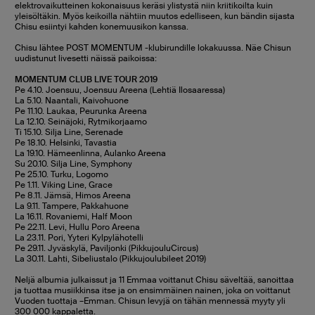
elektrovaikutteinen kokonaisuus keräsi ylistystä niin kriitikoilta kuin
yleisöltäkin. Myös keikoilla nähtiin muutos edelliseen, kun bändin sijasta
Chisu esiintyi kahden konemuusikon kanssa.
Chisu lähtee POST MOMENTUM -klubirundille lokakuussa. Näe Chisun
uudistunut livesetti näissä paikoissa:
MOMENTUM CLUB LIVE TOUR 2019
Pe 4.10. Joensuu, Joensuu Areena (Lehtiä Ilosaaressa)
La 5.10. Naantali, Kaivohuone
Pe 11.10. Laukaa, Peurunka Areena
La 12.10. Seinäjoki, Rytmikorjaamo
Ti 15.10. Silja Line, Serenade
Pe 18.10. Helsinki, Tavastia
La 19.10. Hämeenlinna, Aulanko Areena
Su 20.10. Silja Line, Symphony
Pe 25.10. Turku, Logomo
Pe 1.11. Viking Line, Grace
Pe 8.11. Jämsä, Himos Areena
La 9.11. Tampere, Pakkahuone
La 16.11. Rovaniemi, Half Moon
Pe 22.11. Levi, Hullu Poro Areena
La 23.11. Pori, Yyteri Kylpylähotelli
Pe 29.11. Jyväskylä, Paviljonki (PikkujouluCircus)
La 30.11. Lahti, Sibeliustalo (Pikkujoulubileet 2019)
Neljä albumia julkaissut ja 11 Emmaa voittanut Chisu säveltää, sanoittaa
ja tuottaa musiikkinsa itse ja on ensimmäinen nainen, joka on voittanut
Vuoden tuottaja –Emman. Chisun levyjä on tähän mennessä myyty yli
300 000 kappaletta.